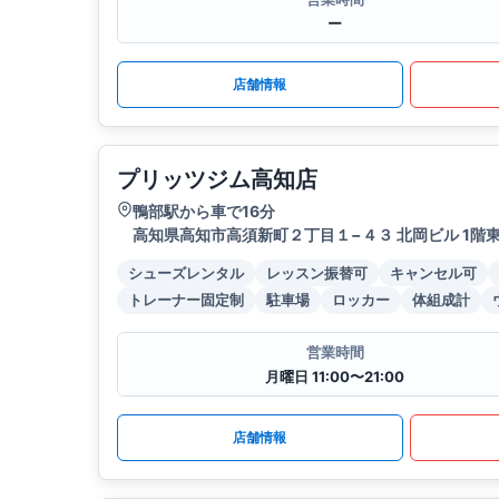
ー
店舗情報
プリッツジム高知店
鴨部駅から車で16分
高知県高知市高須新町２丁目１−４３ 北岡ビル 1階
シューズレンタル
レッスン振替可
キャンセル可
トレーナー固定制
駐車場
ロッカー
体組成計
営業時間
月曜日 11:00〜21:00
店舗情報