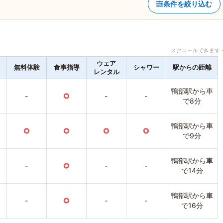
条件を絞り込む
スクロールできます 
ウェア
無料体験
食事指導
シャワー
駅からの距離
レンタル
鴨部駅から車
-
○
-
-
で8分
鴨部駅から車
○
○
○
○
で9分
鴨部駅から車
-
○
-
-
で14分
鴨部駅から車
-
○
-
-
で16分