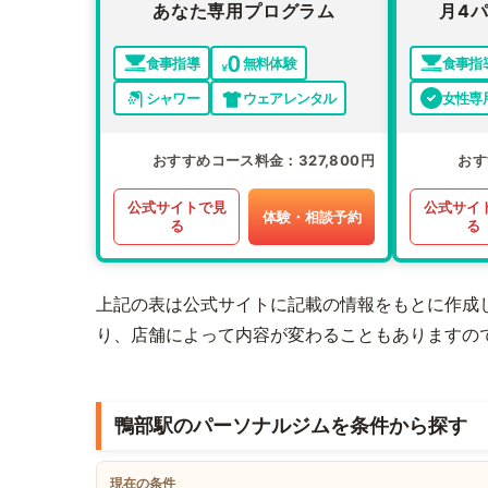
あなた専用プログラム
月4パ
食事指導
無料体験
食事指
シャワー
ウェアレンタル
女性専
おすすめコース料金
327,800円
おす
公式サイトで見
公式サイ
体験・相談予約
る
る
上記の表は公式サイトに記載の情報をもとに作成
り、店舗によって内容が変わることもありますの
鴨部駅のパーソナルジムを条件から探す
現在の条件