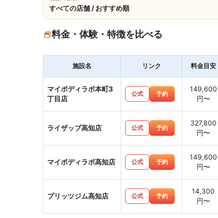
すべての店舗 / おすすめ順
料金・体験・特徴を比べる
施設名
リンク
料金目安
マイボディラボ本町3
149,600
公式
予約
丁目店
円〜
327,800
ライザップ高知店
公式
予約
円〜
149,600
マイボディラボ高知店
公式
予約
円〜
14,300
プリッツジム高知店
公式
予約
円〜