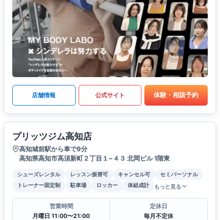
体験・相談予約
店舗情報
公式サイト
プリッツジム高知店
高知城前駅から車で9分
高知県高知市高須新町２丁目１−４３ 北岡ビル 1階東
シューズレンタル
レッスン振替可
キャンセル可
セミパーソナル
トレーナー固定制
駐車場
ロッカー
体組成計
もっと見る
営業時間
定休日
月曜日 11:00〜21:00
毎月不定休