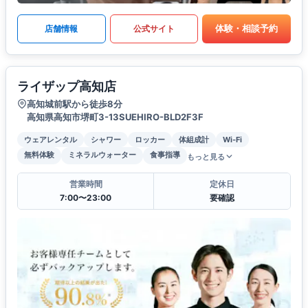
体験・相談予約
店舗情報
公式サイト
ライザップ高知店
高知城前駅から徒歩8分
高知県高知市堺町3-13SUEHIRO-BLD2F3F
ウェアレンタル
シャワー
ロッカー
体組成計
Wi-Fi
無料体験
ミネラルウォーター
食事指導
もっと見る
営業時間
定休日
7:00〜23:00
要確認