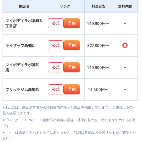
施設名
リンク
料金目安
無料体験
マイボディラボ本町3
-
公式
予約
149,600円〜
丁目店
○
公式
予約
ライザップ高知店
327,800円〜
マイボディラボ高知
-
公式
予約
149,600円〜
店
-
公式
予約
プリッツジム高知店
14,300円〜
※上記には、施設運営者から情報提供のあった施設を掲載しています。全施設は下の一
覧で確認できます。
※「○」は、FIT PALETTE編集部が独自の調査・基準に基づき、特におすすめする項目
です。
※「－」は未提供を示すものではありません。詳細は各施設の公式サイトをご確認くだ
さい。