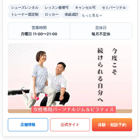
シューズレンタル
レッスン振替可
キャンセル可
セミパーソナル
トレーナー固定制
ロッカー
体組成計
もっと見る
営業時間
定休日
月曜日 11:00〜21:00
毎月不定休
体験・相談予約
店舗情報
公式サイト