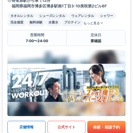
長者原駅から車で12分
福岡県福岡市博多区博多駅南1丁目3-10美咲第2ビル6F
タオルレンタル
シューズレンタル
ウェアレンタル
シャワー
完全個室
無料体験
水素水
プロテイン
もっと見る
営業時間
定休日
7:00〜24:00
要確認
体験・相談予約
店舗情報
公式サイト