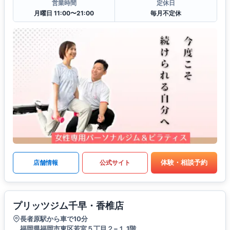
営業時間
定休日
月曜日 11:00〜21:00
毎月不定休
体験・相談予約
店舗情報
公式サイト
プリッツジム千早・香椎店
長者原駅から車で10分
福岡県福岡市東区若宮５丁目２−１ 1階