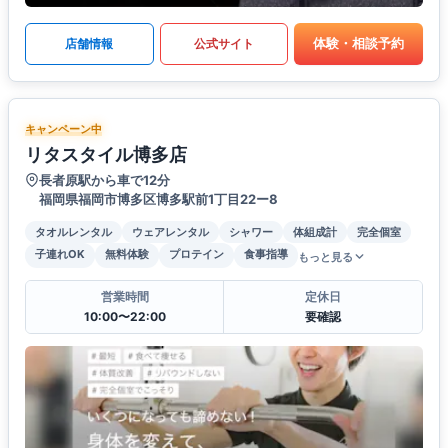
体験・相談予約
店舗情報
公式サイト
キャンペーン中
リタスタイル博多店
長者原駅から車で12分
福岡県福岡市博多区博多駅前1丁目22ー8
タオルレンタル
ウェアレンタル
シャワー
体組成計
完全個室
子連れOK
無料体験
プロテイン
食事指導
もっと見る
営業時間
定休日
10:00〜22:00
要確認