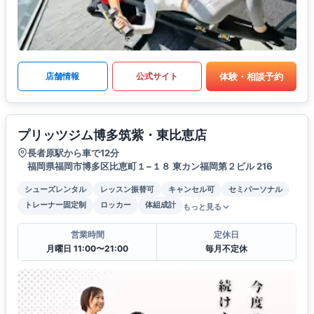
体験・相談予約
店舗情報
公式サイト
プリッツジム博多筑紫・東比恵店
長者原駅から車で12分
福岡県福岡市博多区比恵町１−１８ 東カン福岡第２ビル 216
シューズレンタル
レッスン振替可
キャンセル可
セミパーソナル
トレーナー固定制
ロッカー
体組成計
もっと見る
営業時間
定休日
月曜日 11:00〜21:00
毎月不定休