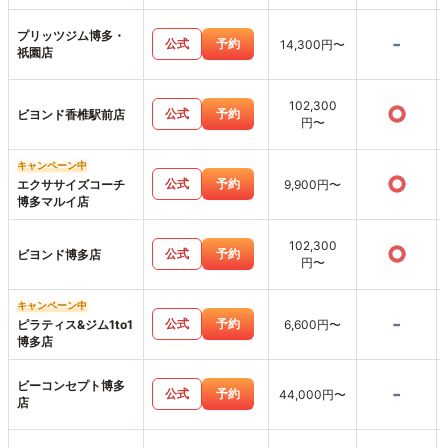
プリッツジム博多・
-
公式
予約
14,300円〜
祇園店
102,300
○
公式
予約
ビヨンド香椎駅前店
円〜
キャンペーン中
○
公式
予約
エクササイズコーチ
9,900円〜
博多マルイ店
102,300
○
公式
予約
ビヨンド博多店
円〜
キャンペーン中
-
公式
予約
ピラティス&ジム1to1
6,600円〜
博多店
ビーコンセプト博多
-
公式
予約
44,000円〜
店