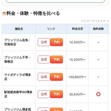
料金・体験・特徴を比べる
スクロールできます →
施設名
リンク
料金目安
無料体験
プリッツジム志免・
-
公式
予約
14,300円〜
空港前店
プリッツジム千早・
-
公式
予約
14,300円〜
香椎店
マイボディラボ博多
-
公式
予約
149,600円〜
店
駅前筋肉留学GO博多
○
公式
予約
92,400円〜
店
プリッツジム博多筑