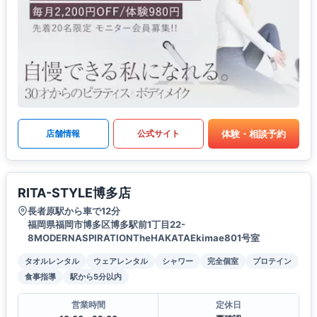
体験・相談予約
店舗情報
公式サイト
RITA-STYLE博多店
長者原駅から車で12分
福岡県福岡市博多区博多駅前1丁目22-
8MODERNASPIRATIONTheHAKATAEkimae801号室
タオルレンタル
ウェアレンタル
シャワー
完全個室
プロテイン
食事指導
駅から5分以内
営業時間
定休日