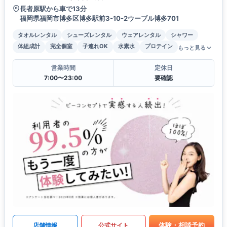
長者原駅から車で13分
福岡県福岡市博多区博多駅前3-10-2ウーブル博多701
タオルレンタル
シューズレンタル
ウェアレンタル
シャワー
体組成計
完全個室
子連れOK
水素水
プロテイン
もっと見る
営業時間
定休日
7:00〜23:00
要確認
体験・相談予約
店舗情報
公式サイト