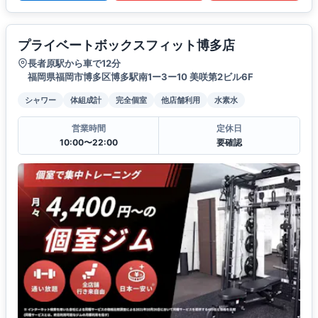
プライベートボックスフィット博多店
長者原駅から車で12分
福岡県福岡市博多区博多駅南1ー3ー10 美咲第2ビル6F
シャワー
体組成計
完全個室
他店舗利用
水素水
営業時間
定休日
10:00〜22:00
要確認