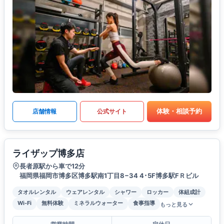
体験・相談予約
店舗情報
公式サイト
ライザップ博多店
長者原駅から車で12分
福岡県福岡市博多区博多駅南1丁目8−34 4･5F博多駅FＲビル
タオルレンタル
ウェアレンタル
シャワー
ロッカー
体組成計
Wi-Fi
無料体験
ミネラルウォーター
食事指導
もっと見る