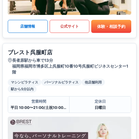
体験・相談予約
店舗情報
公式サイト
ブレスト呉服町店
長者原駅から車で13分
福岡県福岡市博多区上呉服町10番10号呉服町ビジネスセンター1
階
マシンピラティス
パーソナルピラティス
他店舗利用
駅から5分以内
営業時間
定休日
平日 10:00〜21:00/土祝10:00〜19:30
日曜日