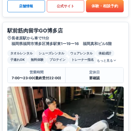
体験・相談予約
店舗情報
公式サイト
駅前筋肉留学GO博多店
長者原駅から車で11分
福岡県福岡市博多区博多駅東1ー19ー16 福岡真和ビル5階
タオルレンタル
シューズレンタル
ウェアレンタル
体組成計
子連れOK
無料体験
プロテイン
トレーナー指名
もっと見る
営業時間
定休日
7:00〜23:00(最終受付22:00)
要確認