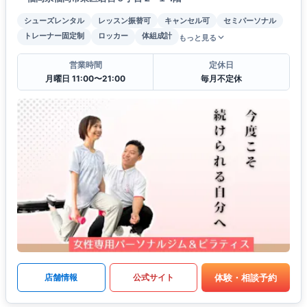
シューズレンタル
レッスン振替可
キャンセル可
セミパーソナル
トレーナー固定制
ロッカー
体組成計
もっと見る
営業時間
定休日
月曜日 11:00〜21:00
毎月不定休
体験・相談予約
店舗情報
公式サイト