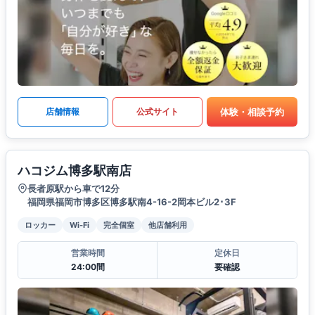
体験・相談予約
店舗情報
公式サイト
ハコジム博多駅南店
長者原駅から車で12分
福岡県福岡市博多区博多駅南4-16-2岡本ビル2･3F
ロッカー
Wi-Fi
完全個室
他店舗利用
営業時間
定休日
24:00間
要確認