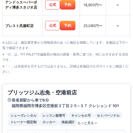
アンドゥスーパーボ
-
公式
予約
18,900円〜
ディ博多スタジオ店
-
公式
予約
ブレスト呉服町店
25,080円〜
※上記には、施設運営者から情報提供のあった施設を掲載しています。全施設は下の一
覧で確認できます。
※「○」は、FIT PALETTE編集部が独自の調査・基準に基づき、特におすすめする項目
です。
※「－」は未提供を示すものではありません。詳細は各施設の公式サイトをご確認くだ
さい。
プリッツジム志免・空港前店
長者原駅から車で6分
福岡県福岡市博多区空港前３丁目２５−３７ クレシェンド 101
シューズレンタル
レッスン振替可
キャンセル可
セミパーソナル
トレーナー固定制
ロッカー
体組成計
もっと見る