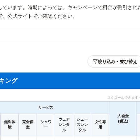
しています。時期によっては、キャンペーンで料金が割引され
で、公式サイトでご確認ください。
絞り込み・並び替え
キング
スクロールできます 
サービス
入会金
ウェア
シュー
(税込)
無料体
完全個
シャワ
女性専
レンタ
ズレン
験
室
ー
用
ル
タル