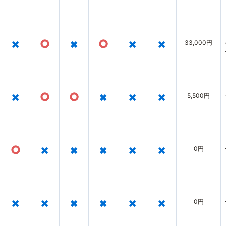
×
○
×
○
×
×
33,000円
×
○
○
×
×
×
5,500円
○
×
×
×
×
×
0円
×
×
×
×
×
×
0円