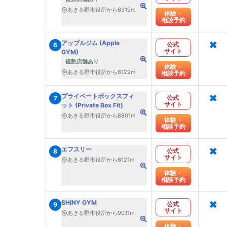
あきる野市役所から6319m
体験・
相談予約
×
アップルジム (Apple
公式
6
サイト
GYM)
複数店舗あり
体験・
あきる野市役所から6129m
相談予約
×
プライベートボックスフィ
公式
7
サイト
ット (Private Box Fit)
あきる野市役所から8801m
体験・
相談予約
×
エフスリー
公式
8
サイト
あきる野市役所から6121m
体験・
相談予約
×
SHINY GYM
公式
9
サイト
あきる野市役所から9011m
体験・