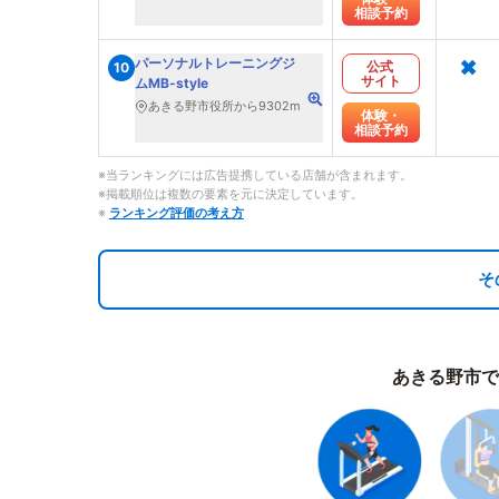
相談予約
×
パーソナルトレーニングジ
公式
10
サイト
ムMB-style
あきる野市役所から9302m
体験・
相談予約
※当ランキングには広告提携している店舗が含まれます。
※掲載順位は複数の要素を元に決定しています。
※
ランキング評価の考え方
そ
あきる野市で