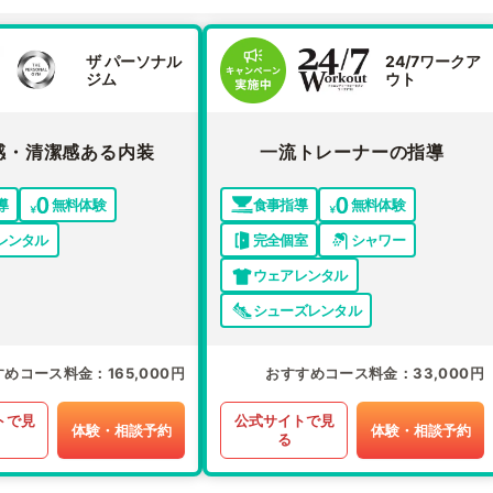
ザ パーソナル
24/7ワークア
ジム
ウト
感・清潔感ある内装
一流トレーナーの指導
導
無料体験
食事指導
無料体験
レンタル
完全個室
シャワー
ウェアレンタル
シューズレンタル
すめコース料金
165,000円
おすすめコース料金
33,000円
トで見
公式サイトで見
体験・相談予約
体験・相談予約
る