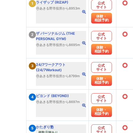
○
ライザップ (RIZAP)
公式
1
サイト
あきる野市役所から8953m
体験・
相談予約
○
ザ パーソナルジム (THE
公式
2
サイト
PERSONAL GYM)
あきる野市役所から8695m
体験・
相談予約
○
24/7ワークアウト
公式
3
サイト
(24/7Workout)
あきる野市役所から8799m
体験・
相談予約
○
ビヨンド (BEYOND)
公式
4
サイト
あきる野市役所から8697m
体験・
相談予約
○
かたぎり塾
公式
5
サイト
複数店舗あり