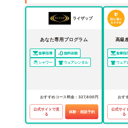
ライザップ
あなた専用プログラム
高級
食事指導
無料体験
食事指
シャワー
ウェアレンタル
ウェア
おすすめコース料金
327,800円
おす
公式サイトで見
公式サイ
体験・相談予約
る
る