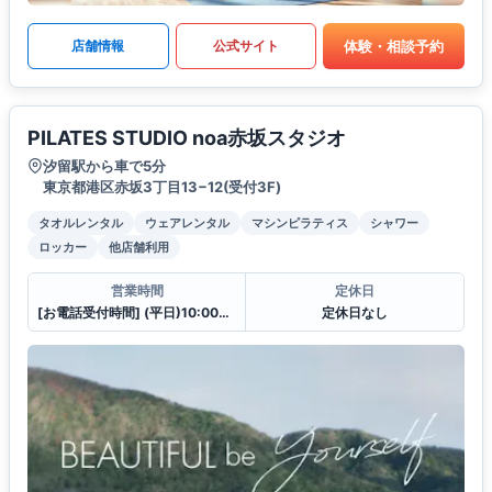
体験・相談予約
店舗情報
公式サイト
PILATES STUDIO noa赤坂スタジオ
汐留駅から車で5分
東京都港区赤坂3丁目13−12(受付3F)
タオルレンタル
ウェアレンタル
マシンピラティス
シャワー
ロッカー
他店舗利用
営業時間
定休日
[お電話受付時間] (平日)10:00〜23:00 (土・日)10:00〜21:00
定休日なし