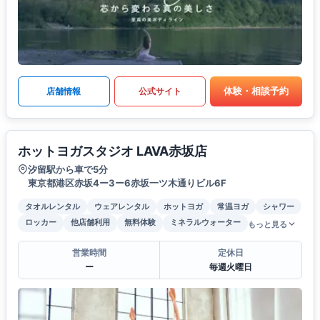
体験・相談予約
店舗情報
公式サイト
ホットヨガスタジオ LAVA赤坂店
汐留駅から車で5分
東京都港区赤坂4ー3ー6赤坂一ツ木通りビル6F
タオルレンタル
ウェアレンタル
ホットヨガ
常温ヨガ
シャワー
ロッカー
他店舗利用
無料体験
ミネラルウォーター
もっと見る
営業時間
定休日
ー
毎週火曜日