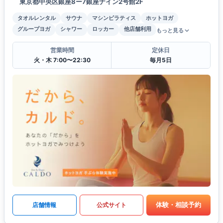
東京都中央区銀座8ー7銀座ナイン2号館2F
タオルレンタル
サウナ
マシンピラティス
ホットヨガ
グループヨガ
シャワー
ロッカー
他店舗利用
もっと見る
営業時間
定休日
火・木 7:00〜22:30
毎月5日
体験・相談予約
店舗情報
公式サイト