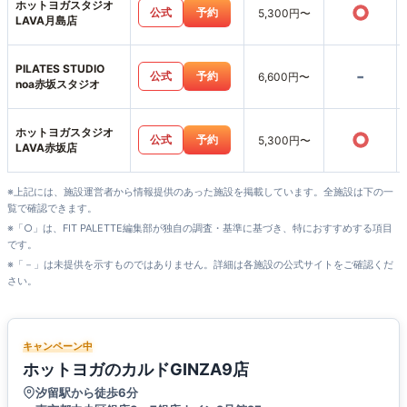
ホットヨガスタジオ
○
公式
予約
5,300円〜
LAVA月島店
PILATES STUDIO
-
公式
予約
6,600円〜
noa赤坂スタジオ
ホットヨガスタジオ
○
公式
予約
5,300円〜
LAVA赤坂店
※上記には、施設運営者から情報提供のあった施設を掲載しています。全施設は下の一
覧で確認できます。
※「○」は、FIT PALETTE編集部が独自の調査・基準に基づき、特におすすめする項目
です。
※「－」は未提供を示すものではありません。詳細は各施設の公式サイトをご確認くだ
さい。
キャンペーン中
ホットヨガのカルドGINZA9店
汐留駅から徒歩6分