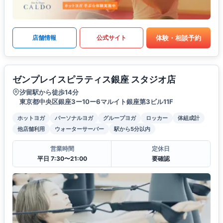
体験・相談予約
店舗情報
公式サイト
ゼンプレイスピラティス銀座 スタジオ店
汐留駅から徒歩14分
東京都中央区銀座3ー10ー6マルイト銀座第3ビル11F
ホットヨガ
パーソナルヨガ
グループヨガ
ロッカー
体組成計
他店舗利用
ウォーターサーバー
駅から5分以内
営業時間
定休日
平日 7:30〜21:00
要確認