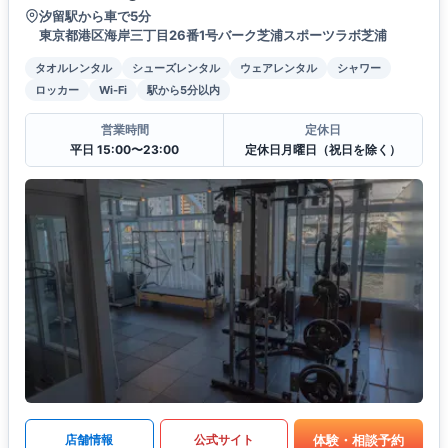
汐留駅から車で5分
東京都港区海岸三丁目26番1号バーク芝浦スポーツラボ芝浦
タオルレンタル
シューズレンタル
ウェアレンタル
シャワー
ロッカー
Wi-Fi
駅から5分以内
営業時間
定休日
平日 15:00〜23:00
定休日月曜日（祝日を除く）
体験・相談予約
店舗情報
公式サイト