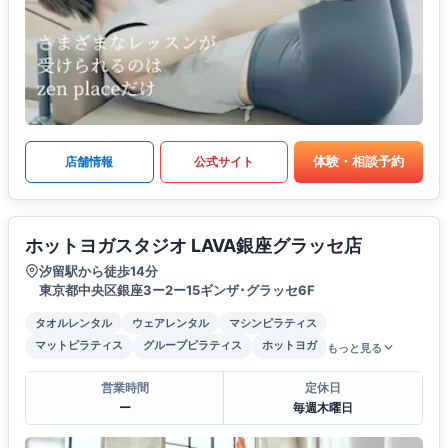
体験・相談予約
店舗情報
公式サイト
ホットヨガスタジオ LAVA銀座グラッセ店
汐留駅から徒歩14分
東京都中央区銀座3ー2ー15ギンザ･グラッセ6F
タオルレンタル
ウェアレンタル
マシンピラティス
マットピラティス
グループピラティス
ホットヨガ
もっと見る
営業時間
定休日
ー
毎週木曜日