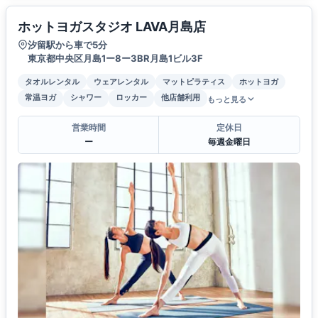
ホットヨガスタジオ LAVA月島店
汐留駅から車で5分
東京都中央区月島1ー8ー3BR月島1ビル3F
タオルレンタル
ウェアレンタル
マットピラティス
ホットヨガ
常温ヨガ
シャワー
ロッカー
他店舗利用
もっと見る
営業時間
定休日
ー
毎週金曜日