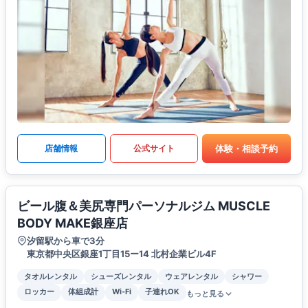
体験・相談予約
店舗情報
公式サイト
ビール腹＆美尻専門パーソナルジム MUSCLE
BODY MAKE銀座店
汐留駅から車で3分
東京都中央区銀座1丁目15ー14 北村企業ビル4F
タオルレンタル
シューズレンタル
ウェアレンタル
シャワー
ロッカー
体組成計
Wi-Fi
子連れOK
もっと見る