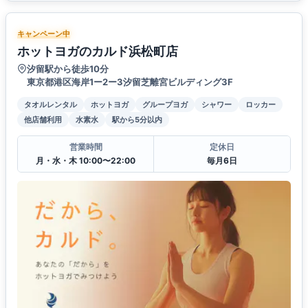
キャンペーン中
ホットヨガのカルド浜松町店
汐留駅から徒歩10分
東京都港区海岸1ー2ー3汐留芝離宮ビルディング3F
タオルレンタル
ホットヨガ
グループヨガ
シャワー
ロッカー
他店舗利用
水素水
駅から5分以内
営業時間
定休日
月・水・木 10:00〜22:00
毎月6日