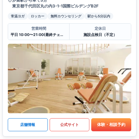
東京都千代田区丸の内3-1-1国際ビルヂングB2F
常温ヨガ
ロッカー
無料カウンセリング
駅から5分以内
営業時間
定休日
平日 10:00〜21:00(最終チェックイン20:30)
施設点検日（不定）
体験・相談予約
店舗情報
公式サイト