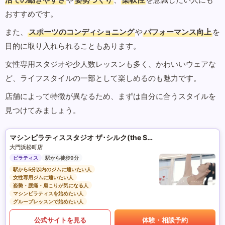
おすすめです。
また、
スポーツのコンディショニング
や
パフォーマンス向上
を
目的に取り入れられることもあります。
女性専用スタジオや少人数レッスンも多く、かわいいウェアな
ど、ライフスタイルの一部として楽しめるのも魅力です。
店舗によって特徴が異なるため、まずは自分に合うスタイルを
見つけてみましょう。
マシンピラティススタジオ ザ･シルク(the SILK)
大門浜松町店
ピラティス
駅から徒歩9分
駅から5分以内のジムに通いたい人
女性専用ジムに通いたい人
姿勢・腰痛・肩こりが気になる人
マシンピラティスを始めたい人
グループレッスンで始めたい人
公式サイトを見る
体験・相談予約