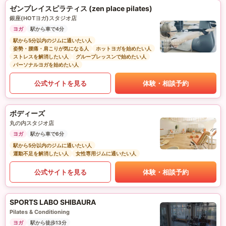
ゼンプレイスピラティス (zen place pilates)
銀座(HOTヨガ)スタジオ店
ヨガ
駅から車で4分
駅から5分以内のジムに通いたい人
姿勢・腰痛・肩こりが気になる人
ホットヨガを始めたい人
ストレスを解消したい人
グループレッスンで始めたい人
パーソナルヨガを始めたい人
公式サイトを見る
体験・相談予約
ボディーズ
丸の内スタジオ店
ヨガ
駅から車で6分
駅から5分以内のジムに通いたい人
運動不足を解消したい人
女性専用ジムに通いたい人
公式サイトを見る
体験・相談予約
SPORTS LABO SHIBAURA
Pilates & Conditioning
ヨガ
駅から徒歩13分