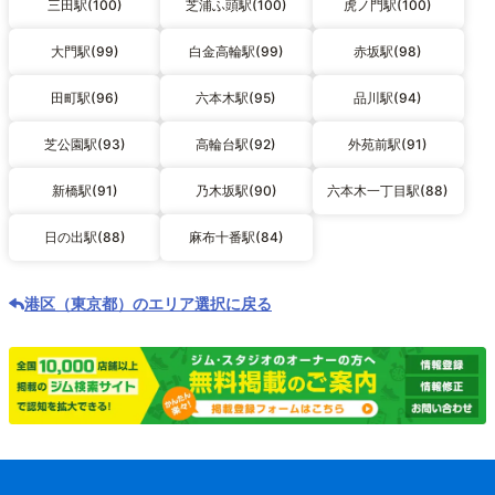
三田駅(100)
芝浦ふ頭駅(100)
虎ノ門駅(100)
大門駅(99)
白金高輪駅(99)
赤坂駅(98)
田町駅(96)
六本木駅(95)
品川駅(94)
芝公園駅(93)
高輪台駅(92)
外苑前駅(91)
新橋駅(91)
乃木坂駅(90)
六本木一丁目駅(88)
日の出駅(88)
麻布十番駅(84)
港区（東京都）のエリア選択に戻る