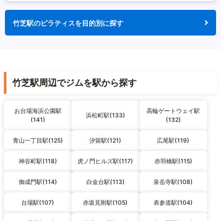
竹芝駅のピラティスを目的別に探す
竹芝駅周辺でジムを駅から探す
お台場海浜公園駅
高輪ゲートウェイ駅
浜松町駅(133)
(141)
(132)
青山一丁目駅(125)
汐留駅(121)
広尾駅(119)
神谷町駅(118)
虎ノ門ヒルズ駅(117)
赤羽橋駅(115)
御成門駅(114)
白金台駅(113)
泉岳寺駅(108)
台場駅(107)
赤坂見附駅(105)
表参道駅(104)