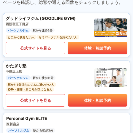
ページを確認し、総額や通える回数をチェックしましょう。
グッドライフジム (GOODLIFE GYM)
西新宿五丁目店
パーソナルジム
駅から徒歩6分
とにかく痩せたい人
セミパーソナルを始めたい人
公式サイトを見る
体験・相談予約
かたぎり塾
中野坂上店
パーソナルジム
駅から徒歩11分
駅から5分以内のジムに通いたい人
姿勢・腰痛・肩こりが気になる人
公式サイトを見る
体験・相談予約
Personal Gym ELITE
西新宿店
パーソナルジム
駅から徒歩3分