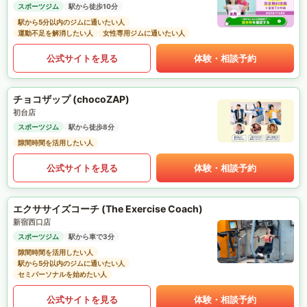
スポーツジム
駅から徒歩10分
駅から5分以内のジムに通いたい人
運動不足を解消したい人
女性専用ジムに通いたい人
公式サイトを見る
体験・相談予約
チョコザップ (chocoZAP)
初台店
スポーツジム
駅から徒歩8分
隙間時間を活用したい人
公式サイトを見る
体験・相談予約
エクササイズコーチ (The Exercise Coach)
新宿西口店
スポーツジム
駅から車で3分
隙間時間を活用したい人
駅から5分以内のジムに通いたい人
セミパーソナルを始めたい人
公式サイトを見る
体験・相談予約