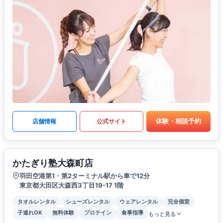
体験・相談予約
店舗情報
公式サイト
かたぎり塾大森町店
羽田空港第1・第2ターミナル駅から車で12分
東京都大田区大森西3丁目19-17 1階
タオルレンタル
シューズレンタル
ウェアレンタル
完全個室
子連れOK
無料体験
プロテイン
食事指導
もっと見る