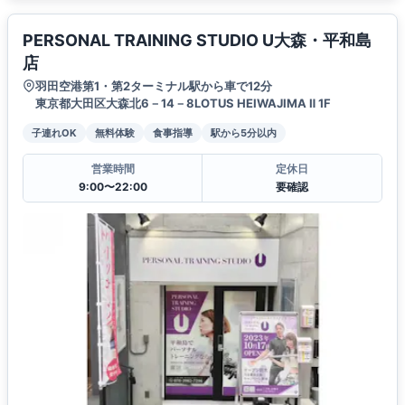
PERSONAL TRAINING STUDIO U大森・平和島
店
羽田空港第1・第2ターミナル駅から車で12分
東京都大田区大森北6－14－8LOTUS HEIWAJIMA Ⅱ 1F
子連れOK
無料体験
食事指導
駅から5分以内
営業時間
定休日
9:00〜22:00
要確認