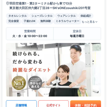
羽田空港第1・第2ターミナル駅から車で13分
東京都大田区仲六郷2丁目28ー5N'sONEzoushiki201号室
タオルレンタル
シューズレンタル
ウェアレンタル
体組成計
完全個室
子連れOK
無料体験
ミネラルウォーター
もっと見る
営業時間
定休日
火・水・金 10:00〜22:00
毎週月曜日
体験・相談予約
店舗情報
公式サイト