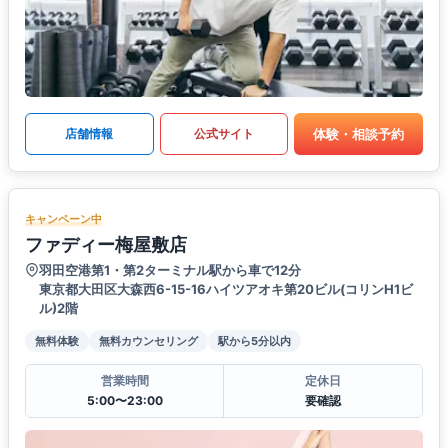
体験・相談予約
店舗情報
公式サイト
キャンペーン中
ファディー梅屋敷店
羽田空港第1・第2ターミナル駅から車で12分
東京都大田区大森西6-15-16ハイツアオキ第20ビル(コリンH1ビ
ル)2階
無料体験
無料カウンセリング
駅から5分以内
営業時間
定休日
5:00〜23:00
要確認