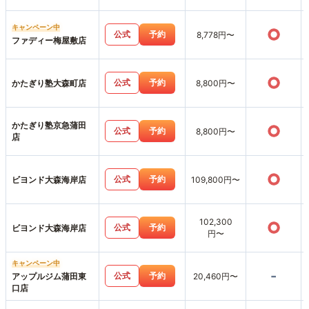
キャンペーン中
○
公式
予約
8,778円〜
ファディー梅屋敷店
○
公式
予約
かたぎり塾大森町店
8,800円〜
かたぎり塾京急蒲田
○
公式
予約
8,800円〜
店
○
公式
予約
ビヨンド大森海岸店
109,800円〜
102,300
○
公式
予約
ビヨンド大森海岸店
円〜
キャンペーン中
-
公式
予約
アップルジム蒲田東
20,460円〜
口店