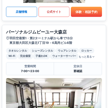
体験・相談予約
店舗情報
公式サイト
パーソナルジムビーユー大森店
羽田空港第1・第2ターミナル駅から車で13分
東京都大田区大森北1丁目19－6高尚ビル6階
タオルレンタル
シューズレンタル
ウェアレンタル
ロッカー
Wi-Fi
完全個室
子連れOK
ウォーターサーバー
もっと見る
営業時間
定休日
7:00〜23:00
要確認