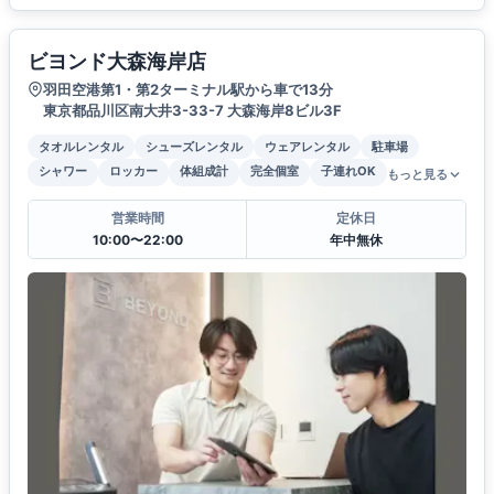
ビヨンド大森海岸店
羽田空港第1・第2ターミナル駅から車で13分
東京都品川区南大井3-33-7 大森海岸8ビル3F
タオルレンタル
シューズレンタル
ウェアレンタル
駐車場
シャワー
ロッカー
体組成計
完全個室
子連れOK
もっと見る
営業時間
定休日
10:00〜22:00
年中無休