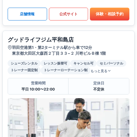
体験・相談予約
店舗情報
公式サイト
グッドライフジム平和島店
羽田空港第1・第2ターミナル駅から車で12分
東京都大田区大森西２丁目３３−２ 川嵜ビルＢ棟 1階
シューズレンタル
レッスン振替可
キャンセル可
セミパーソナル
トレーナー固定制
トレーナーローテーション制
もっと見る
営業時間
定休日
平日 10:00〜22:00
不定休