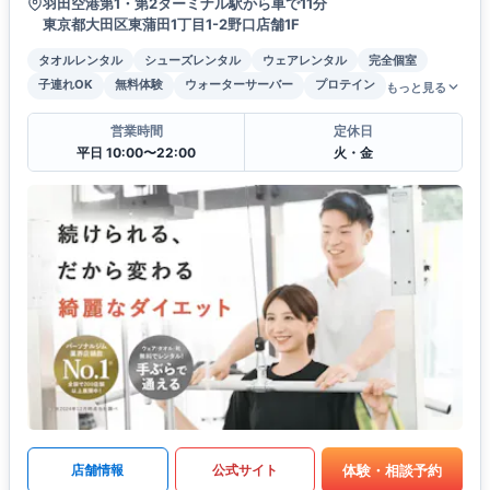
羽田空港第1・第2ターミナル駅から車で11分
東京都大田区東蒲田1丁目1-2野口店舗1F
タオルレンタル
シューズレンタル
ウェアレンタル
完全個室
子連れOK
無料体験
ウォーターサーバー
プロテイン
もっと見る
営業時間
定休日
平日 10:00〜22:00
火・金
体験・相談予約
店舗情報
公式サイト