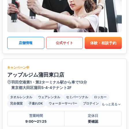
体験・相談予約
店舗情報
公式サイト
キャンペーン中
アップルジム蒲田東口店
羽田空港第1・第2ターミナル駅から車で13分
東京都大田区蒲田5-4-4テナント2F
タオルレンタル
ウェアレンタル
セミパーソナル
ロッカー
完全個室
子連れOK
ウォーターサーバー
プロテイン
もっと見る
営業時間
定休日
9:00〜21:25
要確認