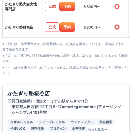
かたぎり塾大森女性
○
公式
予約
8,800円〜
専門店
○
公式
予約
かたぎり塾雑色店
8,800円〜
※上記には、施設運営者から情報提供のあった施設を掲載しています。全施設は下の一
覧で確認できます。
※「○」は、FIT PALETTE編集部が独自の調査・基準に基づき、特におすすめする項目
です。
※「－」は未提供を示すものではありません。詳細は各施設の公式サイトをご確認くだ
さい。
かたぎり塾糀谷店
羽田空港第1・第2ターミナル駅から車で11分
東京都大田区萩中2丁目８-17amazing chambre (アメージング
シャンブル) 101号室
タオルレンタル
シューズレンタル
ウェアレンタル
完全個室
子連れOK
無料体験
プロテイン
食事指導
もっと見る