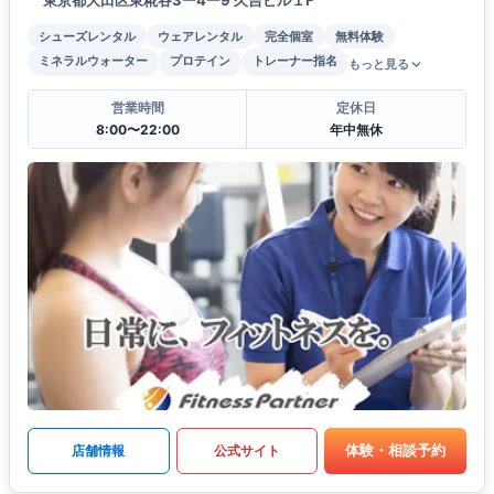
東京都大田区東糀谷3ー4ー9 久吉ビル１F
シューズレンタル
ウェアレンタル
完全個室
無料体験
ミネラルウォーター
プロテイン
トレーナー指名
もっと見る
営業時間
定休日
8:00〜22:00
年中無休
体験・相談予約
店舗情報
公式サイト