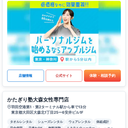
体験・相談予約
店舗情報
公式サイト
かたぎり塾大森女性専門店
羽田空港第1・第2ターミナル駅から車で13分
東京都大田区大森北1丁目25ー6安井ビル1F
タオルレンタル
シューズレンタル
ウェアレンタル
体組成計
完全個室
子連れOK
無料体験
ミネラルウォーター