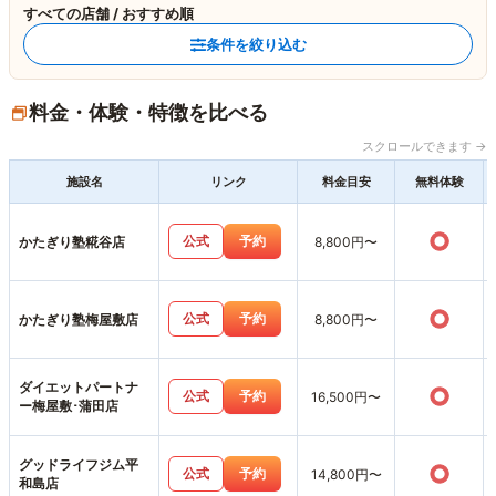
すべての店舗 / おすすめ順
条件を絞り込む
料金・体験・特徴を比べる
スクロールできます →
施設名
リンク
料金目安
無料体験
○
公式
予約
かたぎり塾糀谷店
8,800円〜
○
公式
予約
かたぎり塾梅屋敷店
8,800円〜
ダイエットパートナ
○
公式
予約
16,500円〜
ー梅屋敷･蒲田店
グッドライフジム平
○
公式
予約
14,800円〜
和島店