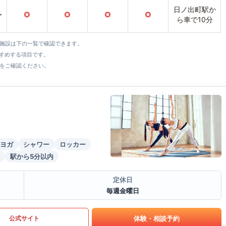
日ノ出町駅か
〜
○
○
○
○
ら車で10分
全施設は下の一覧で確認できます。
すすめする項目です。
をご確認ください。
ヨガ
シャワー
ロッカー
駅から5分以内
定休日
毎週金曜日
体験・相談予約
公式サイト