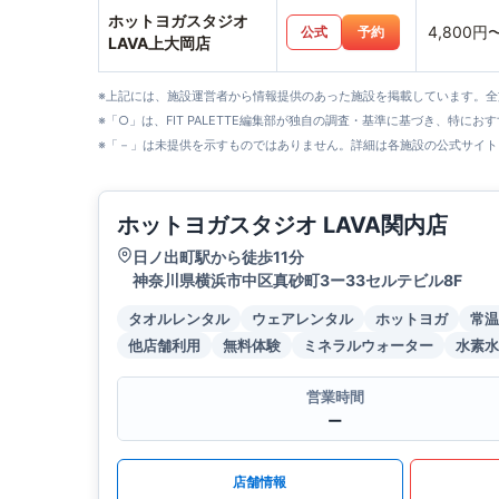
ホットヨガスタジオ
4,800円
公式
予約
LAVA上大岡店
※上記には、施設運営者から情報提供のあった施設を掲載しています。
※「○」は、FIT PALETTE編集部が独自の調査・基準に基づき、特にお
※「－」は未提供を示すものではありません。詳細は各施設の公式サイト
ホットヨガスタジオ LAVA関内店
日ノ出町駅から徒歩11分
神奈川県横浜市中区真砂町3ー33セルテビル8F
タオルレンタル
ウェアレンタル
ホットヨガ
常温
他店舗利用
無料体験
ミネラルウォーター
水素水
営業時間
ー
店舗情報