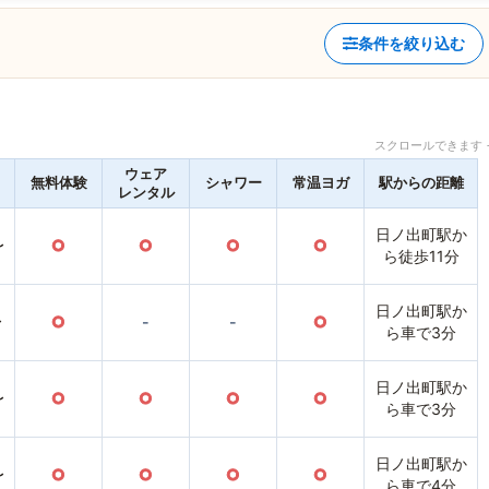
条件を絞り込む
スクロールできます 
ウェア
無料体験
シャワー
常温ヨガ
駅からの距離
レンタル
日ノ出町駅か
〜
○
○
○
○
ら徒歩11分
日ノ出町駅か
〜
○
-
-
○
ら車で3分
日ノ出町駅か
〜
○
○
○
○
ら車で3分
日ノ出町駅か
〜
○
○
○
○
ら車で4分