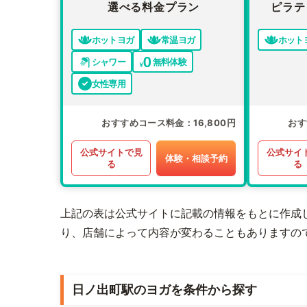
選べる料金プラン
ピラテ
ホットヨガ
常温ヨガ
ホット
シャワー
無料体験
女性専用
おすすめコース料金
16,800円
おす
公式サイトで見
公式サイ
体験・相談予約
る
る
上記の表は公式サイトに記載の情報をもとに作成
り、店舗によって内容が変わることもありますの
日ノ出町駅のヨガを条件から探す