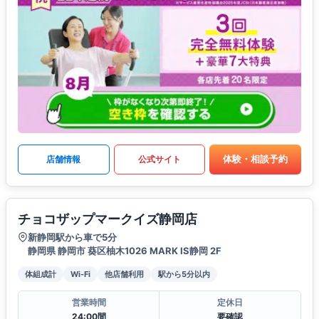
体験・相談予約
店舗情報
公式サイト
チョコザップマークイズ静岡店
新静岡駅から車で5分
静岡県 静岡市 葵区柚木1026 MARK IS静岡 2F
体組成計
Wi-Fi
他店舗利用
駅から5分以内
営業時間
定休日
24:00間
要確認