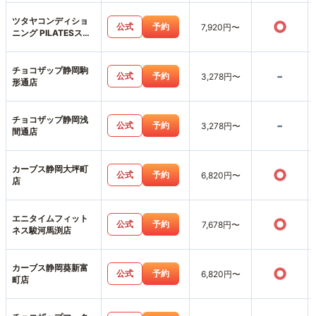
ツタヤコンディショ
○
公式
予約
7,920円〜
ニング PILATESスポ
ーピアシラトリ静岡
店
チョコザップ静岡駒
-
公式
予約
3,278円〜
形通店
チョコザップ静岡浅
-
公式
予約
3,278円〜
間通店
カーブス静岡大坪町
○
公式
予約
6,820円〜
店
エニタイムフィット
○
公式
予約
7,678円〜
ネス駿河馬渕店
カーブス静岡葵新富
○
公式
予約
6,820円〜
町店