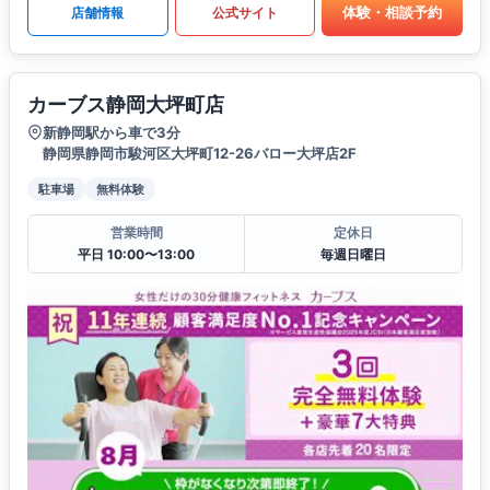
体験・相談予約
店舗情報
公式サイト
カーブス静岡大坪町店
新静岡駅から車で3分
静岡県静岡市駿河区大坪町12-26バロー大坪店2F
駐車場
無料体験
営業時間
定休日
平日 10:00〜13:00
毎週日曜日