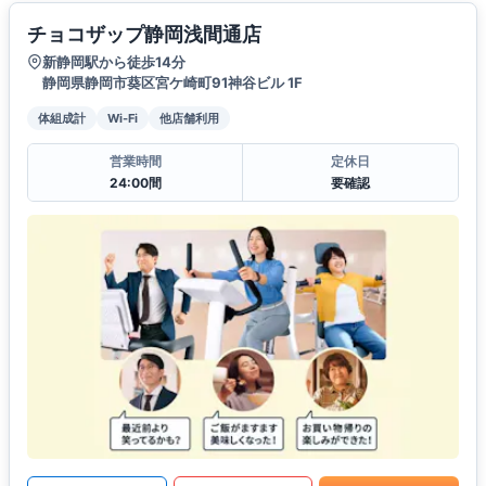
チョコザップ静岡浅間通店
新静岡駅から徒歩14分
静岡県静岡市葵区宮ケ崎町91神谷ビル 1F
体組成計
Wi-Fi
他店舗利用
営業時間
定休日
24:00間
要確認