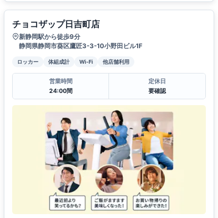
チョコザップ日吉町店
新静岡駅から徒歩9分
静岡県静岡市葵区鷹匠3-3-10小野田ビル1F
ロッカー
体組成計
Wi-Fi
他店舗利用
営業時間
定休日
24:00間
要確認