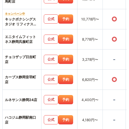
馬町店
キャンペーン中
○
公式
予約
キックボクシングス
10,778円〜
タジオ リフィナス静
岡店
エニタイムフィット
○
公式
予約
8,778円〜
ネス静岡呉服町店
チョコザップ日吉町
-
公式
予約
3,278円〜
店
カーブス静岡音羽町
○
公式
予約
6,820円〜
店
-
公式
予約
ルネサンス静岡24店
4,400円〜
ハコジム静岡駅南口
-
公式
予約
4,180円〜
店