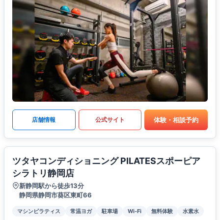
体験・相談予約
店舗情報
公式サイト
ツタヤコンディショニング PILATESスポーピア
シラトリ静岡店
新静岡駅から徒歩13分
静岡県静岡市葵区東町66
マシンピラティス
常温ヨガ
駐車場
Wi-Fi
無料体験
水素水