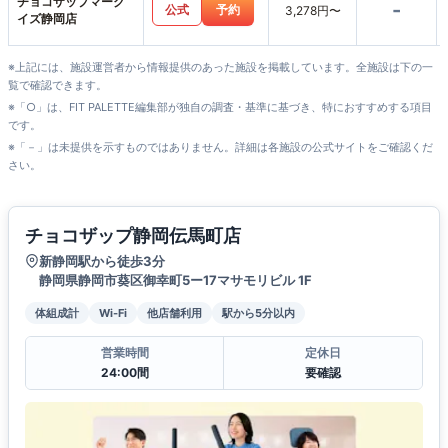
チョコザップマーク
-
公式
予約
3,278円〜
イズ静岡店
※上記には、施設運営者から情報提供のあった施設を掲載しています。全施設は下の一
覧で確認できます。
※「○」は、FIT PALETTE編集部が独自の調査・基準に基づき、特におすすめする項目
です。
※「－」は未提供を示すものではありません。詳細は各施設の公式サイトをご確認くだ
さい。
チョコザップ静岡伝馬町店
新静岡駅から徒歩3分
静岡県静岡市葵区御幸町5ー17マサモリビル 1F
体組成計
Wi-Fi
他店舗利用
駅から5分以内
営業時間
定休日
24:00間
要確認