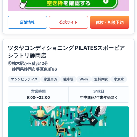
体験・相談予約
店舗情報
公式サイト
ツタヤコンディショニング PILATESスポーピア
シラトリ静岡店
柚木駅から徒歩12分
静岡県静岡市葵区東町66
マシンピラティス
常温ヨガ
駐車場
Wi-Fi
無料体験
水素水
営業時間
定休日
9:00〜22:00
年中無休/年末年始除く