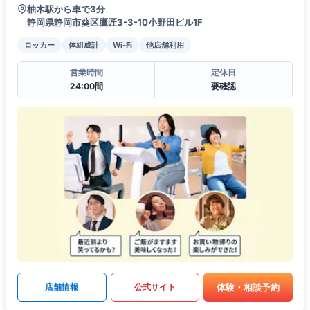
柚木駅から車で3分
静岡県静岡市葵区鷹匠3-3-10小野田ビル1F
ロッカー
体組成計
Wi-Fi
他店舗利用
営業時間
定休日
24:00間
要確認
体験・相談予約
店舗情報
公式サイト