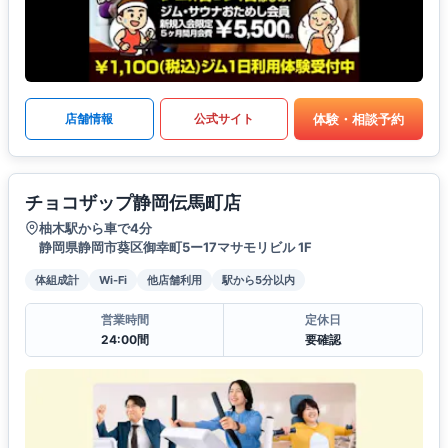
体験・相談予約
店舗情報
公式サイト
チョコザップ静岡伝馬町店
柚木駅から車で4分
静岡県静岡市葵区御幸町5ー17マサモリビル 1F
体組成計
Wi-Fi
他店舗利用
駅から5分以内
営業時間
定休日
24:00間
要確認