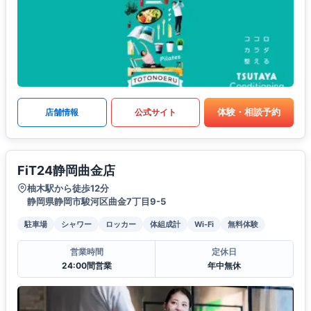
体験・相談予約
店舗情報
公式サイト
FiT24静岡曲金店
柚木駅から徒歩12分
静岡県静岡市駿河区曲金7丁目9-5
駐車場
シャワー
ロッカー
体組成計
Wi-Fi
無料体験
営業時間
定休日
24:00間営業
年中無休