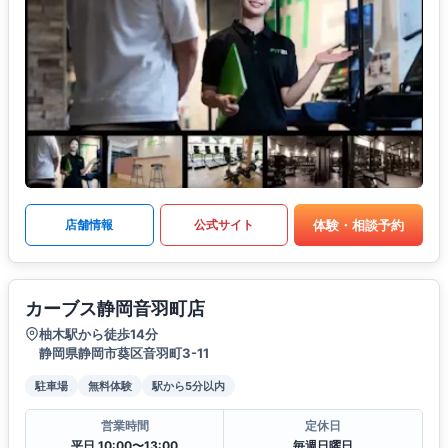
体験・相談予約
店舗情報
公式サイト
カーブス静岡音羽町店
柚木駅から徒歩14分
静岡県静岡市葵区音羽町3-11
駐車場
無料体験
駅から5分以内
営業時間
定休日
平日 10:00〜13:00
毎週日曜日