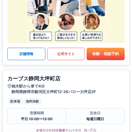
体験・相談予約
店舗情報
公式サイト
カーブス静岡大坪町店
柚木駅から車で4分
静岡県静岡市駿河区大坪町12-26バロー大坪店2F
駐車場
無料体験
営業時間
定休日
平日 10:00〜13:00
毎週日曜日