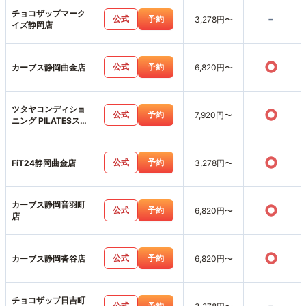
チョコザップマーク
-
公式
予約
3,278円〜
イズ静岡店
○
公式
予約
カーブス静岡曲金店
6,820円〜
ツタヤコンディショ
○
公式
予約
7,920円〜
ニング PILATESスポ
ーピアシラトリ静岡
店
○
公式
予約
FiT24静岡曲金店
3,278円〜
カーブス静岡音羽町
○
公式
予約
6,820円〜
店
○
公式
予約
カーブス静岡沓谷店
6,820円〜
チョコザップ日吉町
公式
予約