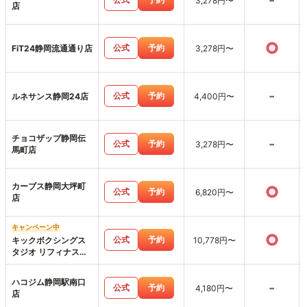
-
3,278円〜
店
○
公式
予約
FiT24静岡流通通り店
3,278円〜
-
公式
予約
ルネサンス静岡24店
4,400円〜
チョコザップ静岡伝
-
公式
予約
3,278円〜
馬町店
カーブス静岡大坪町
○
公式
予約
6,820円〜
店
キャンペーン中
○
公式
予約
キックボクシングス
10,778円〜
タジオ リフィナス静
岡店
ハコジム静岡駅南口
-
公式
予約
4,180円〜
店