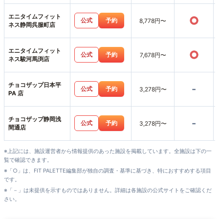
エニタイムフィット
○
公式
予約
8,778円〜
ネス静岡呉服町店
エニタイムフィット
○
公式
予約
7,678円〜
ネス駿河馬渕店
チョコザップ日本平
-
公式
予約
3,278円〜
PA 店
チョコザップ静岡浅
-
公式
予約
3,278円〜
間通店
※上記には、施設運営者から情報提供のあった施設を掲載しています。全施設は下の一
覧で確認できます。
※「○」は、FIT PALETTE編集部が独自の調査・基準に基づき、特におすすめする項目
です。
※「－」は未提供を示すものではありません。詳細は各施設の公式サイトをご確認くだ
さい。