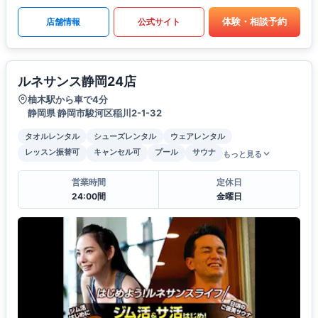
体験・相談予約
店舗情報
公式サイト
ルネサンス静岡24店
柚木駅から車で4分
静岡県 静岡市駿河区稲川2-1-32
タオルレンタル
シューズレンタル
ウェアレンタル
レッスン振替可
キャンセル可
プール
サウナ
もっと見る
営業時間
定休日
24:00間
金曜日