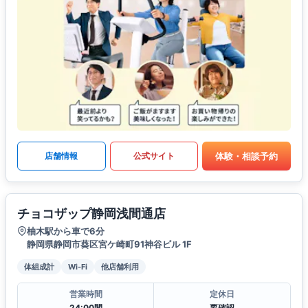
体験・相談予約
店舗情報
公式サイト
チョコザップ静岡浅間通店
柚木駅から車で6分
静岡県静岡市葵区宮ケ崎町91神谷ビル 1F
体組成計
Wi-Fi
他店舗利用
営業時間
定休日
24:00間
要確認