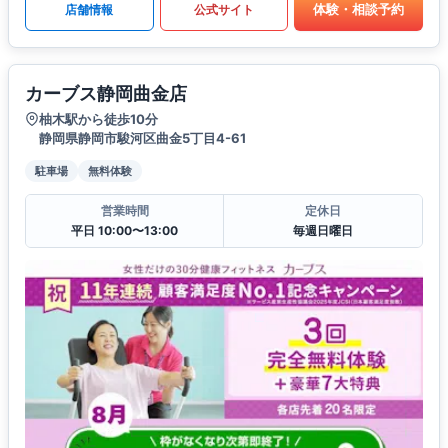
体験・相談予約
店舗情報
公式サイト
カーブス静岡曲金店
柚木駅から徒歩10分
静岡県静岡市駿河区曲金5丁目4-61
駐車場
無料体験
営業時間
定休日
平日 10:00〜13:00
毎週日曜日