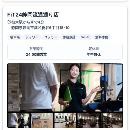
FiT24静岡流通通り店
柚木駅から車で4分
静岡県静岡市葵区沓谷6丁目18-10
駐車場
シャワー
ロッカー
体組成計
Wi-Fi
無料体験
営業時間
定休日
24:00間営業
年中無休