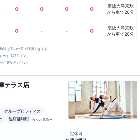
京阪大津京駅
〜
○
○
○
○
から車で20分
京阪大津京駅
〜
○
-
-
○
から車で20分
全施設は下の一覧で確認できます。
すすめする項目です。
をご確認ください。
大津テラス店
グループピラティス
ー
他店舗利用
もっと見る
定休日