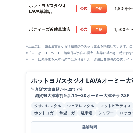
ホットヨガスタジオ
4,800円
公式
予約
LAVA草津店
ボディーズ近鉄草津店
1,500円
公式
予約
※上記には、施設運営者から情報提供のあった施設を掲載しています。
※「○」は、FIT PALETTE編集部が独自の調査・基準に基づき、特にお
※「－」は未提供を示すものではありません。詳細は各施設の公式サイト
ホットヨガスタジオ LAVAオーミー
京阪大津京駅から車で7分
滋賀県大津市打出浜14ー30オーミー大津テラス8F
タオルレンタル
ウェアレンタル
マットピラティス
ホットヨガ
常温ヨガ
駐車場
シャワー
ロッカ
営業時間