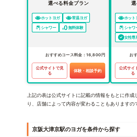
選べる料金プラン
選
ホットヨガ
常温ヨガ
ホット
シャワー
無料体験
シャワ
女性専
おすすめコース料金
16,800円
お
公式サイトで見
公式サイ
体験・相談予約
る
る
上記の表は公式サイトに記載の情報をもとに作成
り、店舗によって内容が変わることもありますの
京阪大津京駅のヨガを条件から探す