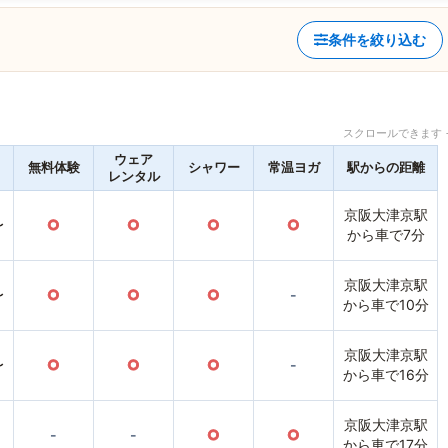
条件を絞り込む
スクロールできます 
ウェア
無料体験
シャワー
常温ヨガ
駅からの距離
レンタル
京阪大津京駅
〜
○
○
○
○
から車で7分
京阪大津京駅
〜
○
○
○
-
から車で10分
京阪大津京駅
〜
○
○
○
-
から車で16分
京阪大津京駅
-
-
○
○
から車で17分