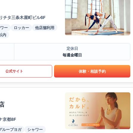
リチタ三条木屋町ビル6F
ワー
ロッカー
他店舗利用
以内
定休日
毎週金曜日
体験・相談予約
公式サイト
店
ナ京都8F
グループヨガ
シャワー