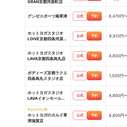
GRAN京都河原町店
グンゼスポーツ南草津
8,470円
公式
予約
ホットヨガスタジオ
8,910円
公式
予約
LOIVE京都四条河原町
店
ホットヨガスタジオ
4,800円
公式
予約
LAVA京都四条烏丸店
ボディーズ京都ラクエ
1,500円
公式
予約
四条烏丸スタジオ店
ホットヨガスタジオ
4,800円
公式
予約
LAVAイオンモール北
大路店
キャンペーン中
ホットヨガのカルド草
8,800円
公式
予約
津滋賀店