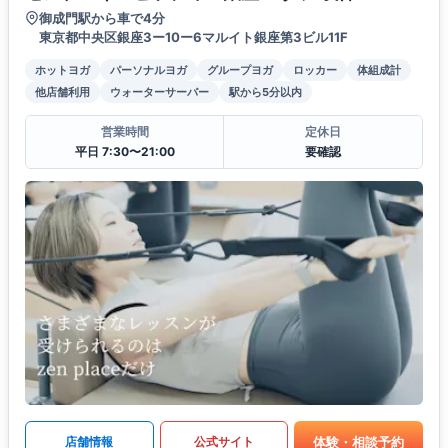
御成門駅から車で4分
東京都中央区銀座3ー10ー6マルイト銀座第3ビル11F
ホットヨガ
パーソナルヨガ
グループヨガ
ロッカー
体組成計
他店舗利用
ウォーターサーバー
駅から5分以内
営業時間
定休日
平日 7:30〜21:00
要確認
体験・相談予約
店舗情報
公式サイト