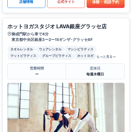
体験・相談予約
店舗情報
公式サイト
ホットヨガスタジオ LAVA銀座グラッセ店
御成門駅から車で4分
東京都中央区銀座3ー2ー15ギンザ･グラッセ6F
タオルレンタル
ウェアレンタル
マシンピラティス
マットピラティス
グループピラティス
ホットヨガ
もっと見る
営業時間
定休日
ー
毎週木曜日