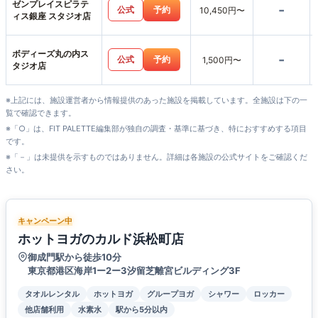
ゼンプレイスピラテ
-
公式
予約
10,450円〜
ィス銀座 スタジオ店
ボディーズ丸の内ス
-
公式
予約
1,500円〜
タジオ店
※上記には、施設運営者から情報提供のあった施設を掲載しています。全施設は下の一
覧で確認できます。
※「○」は、FIT PALETTE編集部が独自の調査・基準に基づき、特におすすめする項目
です。
※「－」は未提供を示すものではありません。詳細は各施設の公式サイトをご確認くだ
さい。
キャンペーン中
ホットヨガのカルド浜松町店
御成門駅から徒歩10分
東京都港区海岸1ー2ー3汐留芝離宮ビルディング3F
タオルレンタル
ホットヨガ
グループヨガ
シャワー
ロッカー
他店舗利用
水素水
駅から5分以内