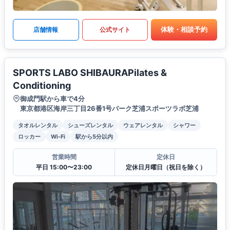
体験・相談予約
店舗情報
公式サイト
SPORTS LABO SHIBAURAPilates &
Conditioning
御成門駅から車で4分
東京都港区海岸三丁目26番1号バーク芝浦スポーツラボ芝浦
タオルレンタル
シューズレンタル
ウェアレンタル
シャワー
ロッカー
Wi-Fi
駅から5分以内
営業時間
定休日
平日 15:00〜23:00
定休日月曜日（祝日を除く）