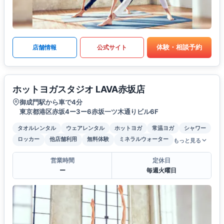
体験・相談予約
店舗情報
公式サイト
ホットヨガスタジオ LAVA赤坂店
御成門駅から車で4分
東京都港区赤坂4ー3ー6赤坂一ツ木通りビル6F
タオルレンタル
ウェアレンタル
ホットヨガ
常温ヨガ
シャワー
ロッカー
他店舗利用
無料体験
ミネラルウォーター
もっと見る
営業時間
定休日
ー
毎週火曜日