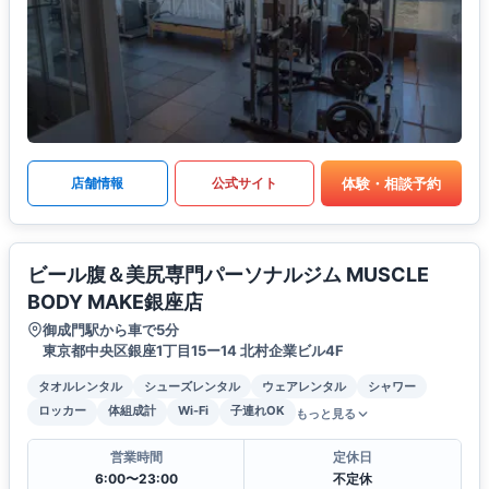
体験・相談予約
店舗情報
公式サイト
ビール腹＆美尻専門パーソナルジム MUSCLE
BODY MAKE銀座店
御成門駅から車で5分
東京都中央区銀座1丁目15ー14 北村企業ビル4F
タオルレンタル
シューズレンタル
ウェアレンタル
シャワー
ロッカー
体組成計
Wi-Fi
子連れOK
もっと見る
営業時間
定休日
6:00〜23:00
不定休