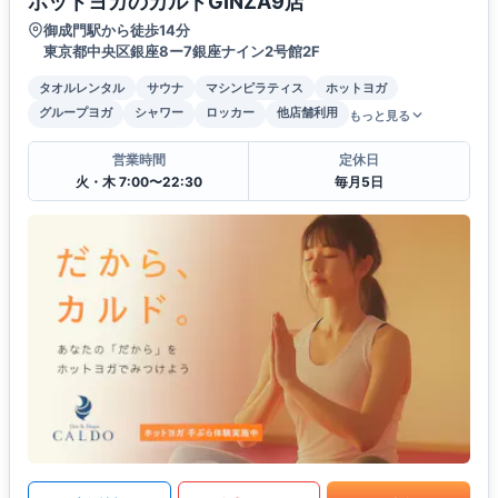
ホットヨガのカルドGINZA9店
御成門駅から徒歩14分
東京都中央区銀座8ー7銀座ナイン2号館2F
タオルレンタル
サウナ
マシンピラティス
ホットヨガ
グループヨガ
シャワー
ロッカー
他店舗利用
もっと見る
営業時間
定休日
火・木 7:00〜22:30
毎月5日