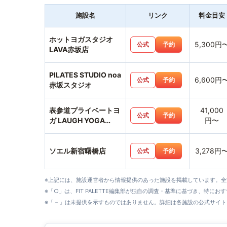
施設名
リンク
料金目安
ホットヨガスタジオ
5,300円
公式
予約
LAVA赤坂店
PILATES STUDIO noa
6,600円
公式
予約
赤坂スタジオ
表参道プライベートヨ
41,000
公式
予約
ガ LAUGH YOGA
円〜
SALON
ソエル新宿曙橋店
3,278円
公式
予約
※上記には、施設運営者から情報提供のあった施設を掲載しています。
※「○」は、FIT PALETTE編集部が独自の調査・基準に基づき、特にお
※「－」は未提供を示すものではありません。詳細は各施設の公式サイト