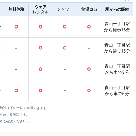
ウェア
無料体験
シャワー
常温ヨガ
駅からの距離
レンタル
青山一丁目駅
〜
○
○
○
○
から徒歩13分
青山一丁目駅
〜
-
○
○
-
から徒歩15分
青山一丁目駅
-
○
-
○
から車で3分
青山一丁目駅
〜
○
○
-
○
から車で5分
全施設は下の一覧で確認できます。
すすめする項目です。
をご確認ください。