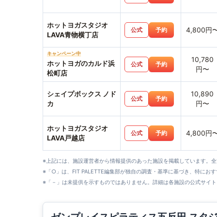
ホットヨガスタジオ
4,800円
公式
予約
LAVA青物横丁店
キャンペーン中
10,780
ホットヨガのカルド浜
公式
予約
円〜
松町店
シェイプボックス ノド
10,890
公式
予約
カ
円〜
ホットヨガスタジオ
4,800円
公式
予約
LAVA戸越店
※上記には、施設運営者から情報提供のあった施設を掲載しています。
※「○」は、FIT PALETTE編集部が独自の調査・基準に基づき、特にお
※「－」は未提供を示すものではありません。詳細は各施設の公式サイト