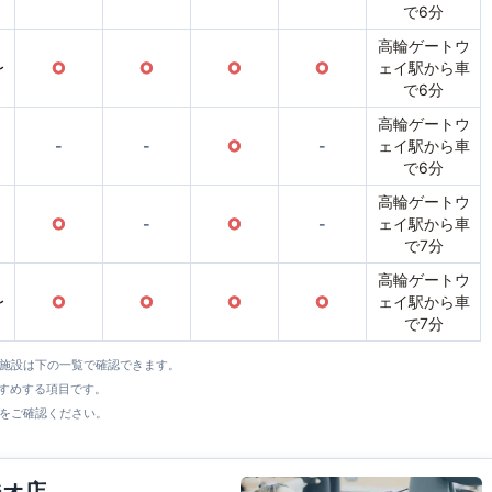
で6分
高輪ゲートウ
〜
○
○
○
○
ェイ駅から車
で6分
高輪ゲートウ
-
-
○
-
ェイ駅から車
で6分
高輪ゲートウ
○
-
○
-
ェイ駅から車
で7分
高輪ゲートウ
〜
○
○
○
○
ェイ駅から車
で7分
全施設は下の一覧で確認できます。
すすめする項目です。
をご確認ください。