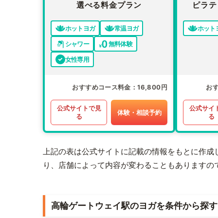
選べる料金プラン
ピラテ
ホットヨガ
常温ヨガ
ホット
シャワー
無料体験
女性専用
おすすめコース料金
16,800円
お
公式サイトで見
公式サイ
体験・相談予約
る
る
上記の表は公式サイトに記載の情報をもとに作成
り、店舗によって内容が変わることもありますの
高輪ゲートウェイ駅のヨガを条件から探す