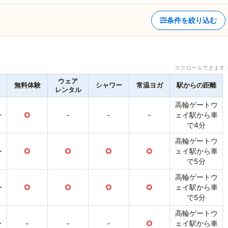
条件を絞り込む
スクロールできます 
ウェア
無料体験
シャワー
常温ヨガ
駅からの距離
レンタル
高輪ゲートウ
〜
○
-
-
-
ェイ駅から車
で4分
高輪ゲートウ
〜
○
○
○
○
ェイ駅から車
で5分
高輪ゲートウ
〜
○
○
○
○
ェイ駅から車
で5分
高輪ゲートウ
〜
-
-
-
○
ェイ駅から車