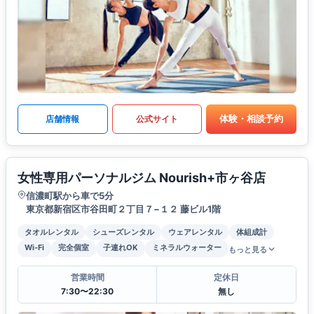
体験・相談予約
店舗情報
公式サイト
女性専用パーソナルジム Nourish+市ヶ谷店
信濃町駅から車で5分
東京都新宿区市谷田町２丁目７−１２ 藤ビル1階
タオルレンタル
シューズレンタル
ウェアレンタル
体組成計
Wi-Fi
完全個室
子連れOK
ミネラルウォーター
もっと見る
営業時間
定休日
7:30〜22:30
無し