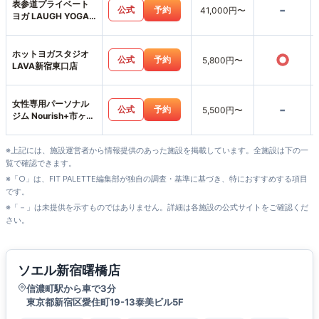
表参道プライベート
-
公式
予約
41,000円〜
ヨガ LAUGH YOGA
SALON
ホットヨガスタジオ
○
公式
予約
5,800円〜
LAVA新宿東口店
女性専用パーソナル
-
公式
予約
5,500円〜
ジム Nourish+市ヶ谷
店
※上記には、施設運営者から情報提供のあった施設を掲載しています。全施設は下の一
覧で確認できます。
※「○」は、FIT PALETTE編集部が独自の調査・基準に基づき、特におすすめする項目
です。
※「－」は未提供を示すものではありません。詳細は各施設の公式サイトをご確認くだ
さい。
ソエル新宿曙橋店
信濃町駅から車で3分
東京都新宿区愛住町19-13泰美ビル5F