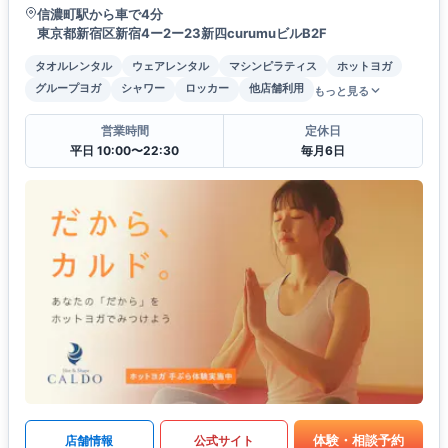
信濃町駅から車で4分
東京都新宿区新宿4ー2ー23新四curumuビルB2F
タオルレンタル
ウェアレンタル
マシンピラティス
ホットヨガ
グループヨガ
シャワー
ロッカー
他店舗利用
もっと見る
営業時間
定休日
平日 10:00〜22:30
毎月6日
体験・相談予約
店舗情報
公式サイト