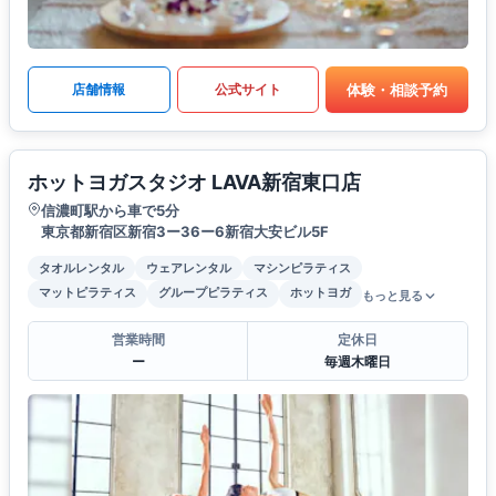
体験・相談予約
店舗情報
公式サイト
ホットヨガスタジオ LAVA新宿東口店
信濃町駅から車で5分
東京都新宿区新宿3ー36ー6新宿大安ビル5F
タオルレンタル
ウェアレンタル
マシンピラティス
マットピラティス
グループピラティス
ホットヨガ
もっと見る
営業時間
定休日
ー
毎週木曜日