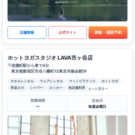
体験・相談予約
店舗情報
公式サイト
ホットヨガスタジオ LAVA市ヶ谷店
信濃町駅から車で4分
東京都新宿区市谷八幡町13東京洋服会館5F
タオルレンタル
ウェアレンタル
マットピラティス
ホットヨガ
常温ヨガ
シャワー
ロッカー
他店舗利用
もっと見る
営業時間
定休日
ー
毎週金曜日