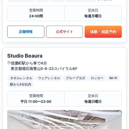
営業時間
定休日
24:00間
毎週月曜日
体験・相談予約
店舗情報
公式サイト
Studio Beaura
信濃町駅から車で4分
東京都港区南青山5-6-23スパイラル6F
タオルレンタル
ウェアレンタル
グループヨガ
ロッカー
Wi-Fi
駅から5分以内
営業時間
定休日
平日 11:00〜22:00
毎週日曜日