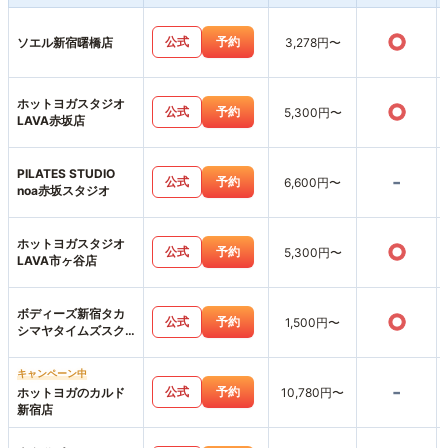
○
公式
予約
ソエル新宿曙橋店
3,278円〜
ホットヨガスタジオ
○
公式
予約
5,300円〜
LAVA赤坂店
PILATES STUDIO
-
公式
予約
6,600円〜
noa赤坂スタジオ
ホットヨガスタジオ
○
公式
予約
5,300円〜
LAVA市ヶ谷店
ボディーズ新宿タカ
○
公式
予約
1,500円〜
シマヤタイムズスク
エアスタジオ店
キャンペーン中
-
公式
予約
ホットヨガのカルド
10,780円〜
新宿店