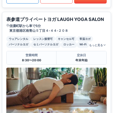
表参道プライベートヨガ LAUGH YOGA SALON
信濃町駅から車で5分
東京都港区南青山５丁目４-４４-２０８
ウェアレンタル
レッスン振替可
キャンセル可
常温ヨガ
パーソナルヨガ
セミパーソナルヨガ
ロッカー
Wi-Fi
もっと見る
営業時間
定休日
8:30〜20:00
年末年始