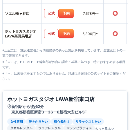
○
公式
予約
ソエル幡ヶ谷店
7,678円〜
ホットヨガスタジオ
○
公式
予約
5,300円〜
LAVA高田馬場店
※上記には、施設運営者から情報提供のあった施設を掲載しています。全施設は下の一
覧で確認できます。
※「○」は、FIT PALETTE編集部が独自の調査・基準に基づき、特におすすめする項目
です。
※「－」は未提供を示すものではありません。詳細は各施設の公式サイトをご確認くだ
さい。
ホットヨガスタジオ LAVA新宿東口店
新宿駅から徒歩2分
東京都新宿区新宿3ー36ー6新宿大安ビル5F
女性専用
汗をかきたい
初心者向け
リラックスしたい
タオルレンタル
ウェアレンタル
マシンピラティス
もっと見る