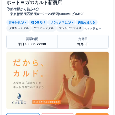
ホットヨガのカルド新宿店
新宿駅から徒歩4分
東京都新宿区新宿4ー2ー23新四curumuビルB2F
汗をかきたい
初心者向け
リラックスしたい
男性も通える
タオルレンタル
ウェアレンタル
マシンピラティス
もっと見る
営業時間
定休日
平日 10:00〜22:30
毎月6日