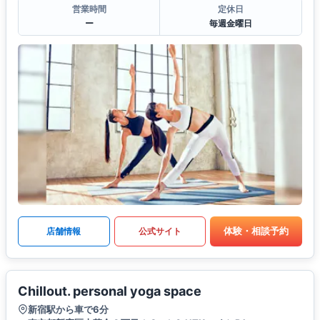
営業時間
定休日
ー
毎週金曜日
体験・相談予約
店舗情報
公式サイト
Chillout. personal yoga space
新宿駅から車で6分