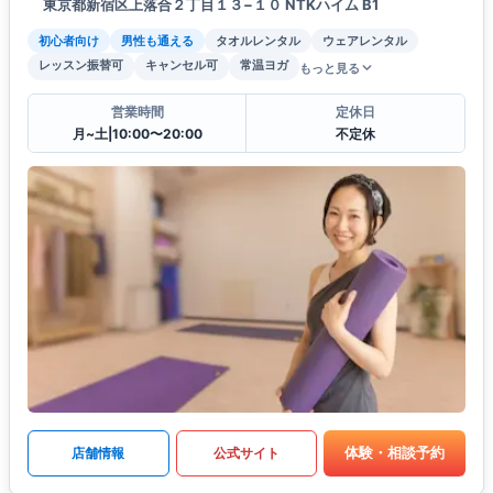
東京都新宿区上落合２丁目１３−１０ NTKハイム B1
初心者向け
男性も通える
タオルレンタル
ウェアレンタル
レッスン振替可
キャンセル可
常温ヨガ
もっと見る
営業時間
定休日
月~土|10:00〜20:00
不定休
体験・相談予約
店舗情報
公式サイト