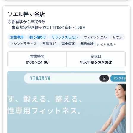
ソエル幡ヶ谷店
新宿駅から車で6分
東京都渋谷区幡ヶ谷2丁目18-1京旺ビル6F
女性専用
初心者向け
リラックスしたい
ウェアレンタル
サウナ
マシンピラティス
常温ヨガ
完全個室
無料体験
もっと見る
営業時間
定休日
0:00〜24:00
年末年始を除き無休