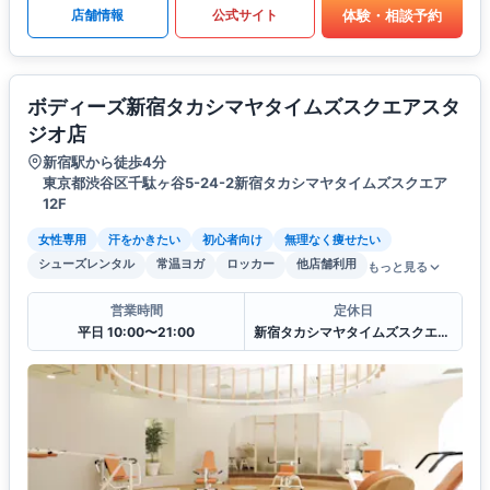
体験・相談予約
店舗情報
公式サイト
ボディーズ新宿タカシマヤタイムズスクエアスタ
ジオ店
新宿駅から徒歩4分
東京都渋谷区千駄ヶ谷5-24-2新宿タカシマヤタイムズスクエア
12F
女性専用
汗をかきたい
初心者向け
無理なく痩せたい
シューズレンタル
常温ヨガ
ロッカー
他店舗利用
もっと見る
営業時間
定休日
平日 10:00〜21:00
新宿タカシマヤタイムズスクエア休館日に準ずる