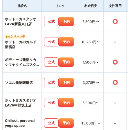
施設名
リンク
料金目安
女性専用
ホットヨガスタジオ
○
公式
予約
5,800円〜
LAVA新宿東口店
キャンペーン中
-
公式
予約
ホットヨガのカルド
10,780円〜
新宿店
ボディーズ新宿タカ
○
公式
予約
1,500円〜
シマヤタイムズスク
エアスタジオ店
○
公式
予約
ソエル新宿曙橋店
3,278円〜
ホットヨガスタジオ
-
公式
予約
5,300円〜
LAVA中野坂上店
Chillout. personal
-
公式
予約
15,000円〜
yoga space