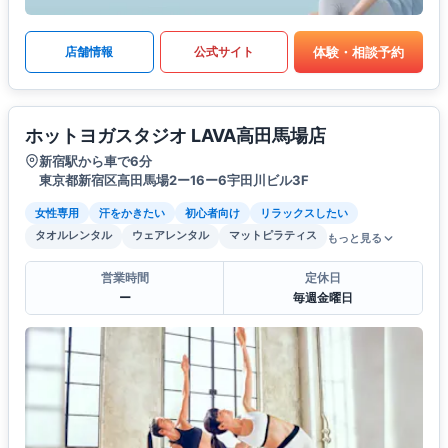
体験・相談予約
店舗情報
公式サイト
ホットヨガスタジオ LAVA高田馬場店
新宿駅から車で6分
東京都新宿区高田馬場2ー16ー6宇田川ビル3F
女性専用
汗をかきたい
初心者向け
リラックスしたい
タオルレンタル
ウェアレンタル
マットピラティス
もっと見る
営業時間
定休日
ー
毎週金曜日