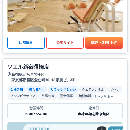
体験・相談予約
店舗情報
公式サイト
ソエル新宿曙橋店
新宿駅から車で4分
東京都新宿区愛住町19-13泰美ビル5F
女性専用
初心者向け
リラックスしたい
ウェアレンタル
サウナ
マシンピラティス
常温ヨガ
完全個室
無料体験
もっと見る
営業時間
定休日
6:00〜24:00
年末年始を除き無休