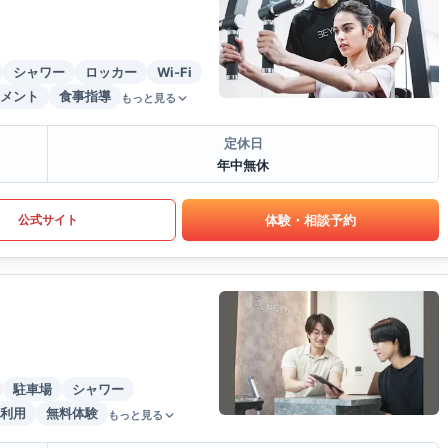
シャワー
ロッカー
Wi-Fi
メント
食事指導
もっと見る
定休日
年中無休
体験・相談予約
公式サイト
駐車場
シャワー
利用
無料体験
もっと見る