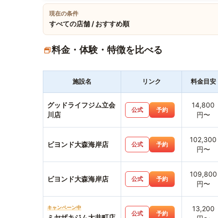
現在の条件
すべての店舗 / おすすめ順
料金・体験・特徴を比べる
施設名
リンク
料金目安
グッドライフジム立会
14,800
公式
予約
川店
円〜
102,300
ビヨンド大森海岸店
公式
予約
円〜
109,800
ビヨンド大森海岸店
公式
予約
円〜
キャンペーン中
13,200
公式
予約
ミヤザキジム大井町店