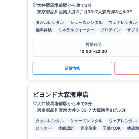
大井競馬場前駅から車で3分
東京都品川区南大井3丁目33-7大森海岸8ビル3F
タオルレンタル
シューズレンタル
ウェアレンタル
無料体験
ミネラルウォーター
プロテイン
サプリ
営業時間
10:00〜22:00
店舗情報
ビヨンド大森海岸店
大井競馬場前駅から車で3分
東京都品川区南大井3-33-7 大森海岸8ビル3F
タオルレンタル
シューズレンタル
ウェアレンタル
ロッカー
体組成計
完全個室
子連れOK
他店舗