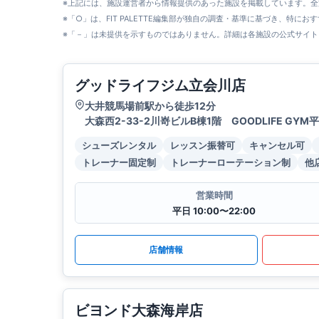
※上記には、施設運営者から情報提供のあった施設を掲載しています。
※「○」は、FIT PALETTE編集部が独自の調査・基準に基づき、特にお
※「－」は未提供を示すものではありません。詳細は各施設の公式サイト
グッドライフジム立会川店
大井競馬場前駅から徒歩12分
大森西2-33-2川嵜ビルB棟1階 GOODLIFE GYM
シューズレンタル
レッスン振替可
キャンセル可
トレーナー固定制
トレーナーローテーション制
他
営業時間
平日 10:00〜22:00
店舗情報
ビヨンド大森海岸店