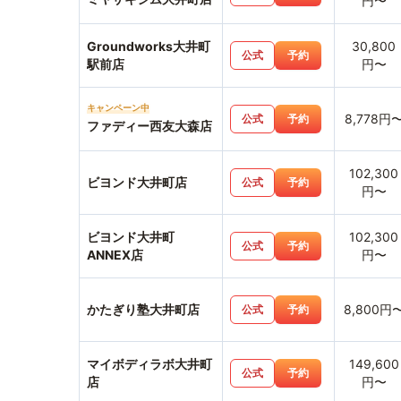
円〜
Groundworks大井町
30,800
公式
予約
駅前店
円〜
キャンペーン中
8,778円
公式
予約
ファディー西友大森店
102,300
ビヨンド大井町店
公式
予約
円〜
ビヨンド大井町
102,300
公式
予約
ANNEX店
円〜
かたぎり塾大井町店
8,800円
公式
予約
マイボディラボ大井町
149,600
公式
予約
店
円〜