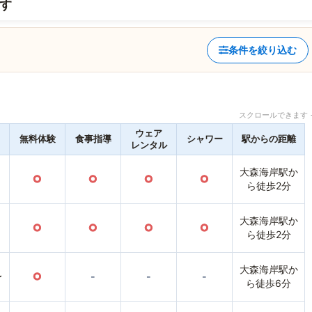
す
条件を絞り込む
スクロールできます 
ウェア
無料体験
食事指導
シャワー
駅からの距離
レンタル
大森海岸駅か
○
○
○
○
ら徒歩2分
大森海岸駅か
○
○
○
○
ら徒歩2分
大森海岸駅か
〜
○
-
-
-
ら徒歩6分