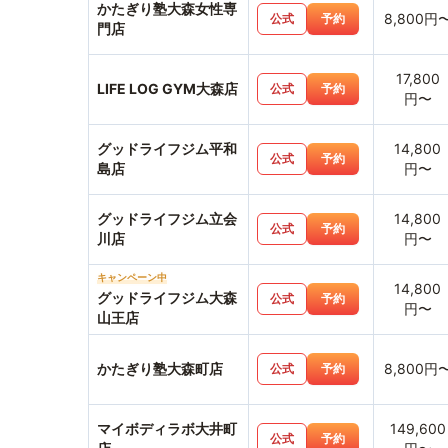
かたぎり塾大森女性専
8,800円
公式
予約
門店
17,800
LIFE LOG GYM大森店
公式
予約
円〜
グッドライフジム平和
14,800
公式
予約
島店
円〜
グッドライフジム立会
14,800
公式
予約
川店
円〜
キャンペーン中
14,800
グッドライフジム大森
公式
予約
円〜
山王店
かたぎり塾大森町店
8,800円
公式
予約
マイボディラボ大井町
149,600
公式
予約