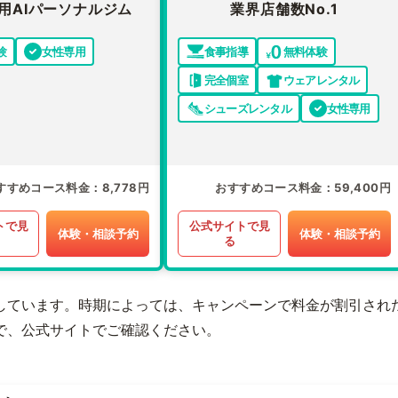
用AIパーソナルジム
業界店舗数No.1
験
女性専用
食事指導
無料体験
完全個室
ウェアレンタル
シューズレンタル
女性専用
すすめコース料金
8,778円
おすすめコース料金
59,400円
トで見
公式サイトで見
体験・相談予約
体験・相談予約
る
しています。時期によっては、キャンペーンで料金が割引され
で、公式サイトでご確認ください。