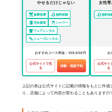
やせるだけじゃない
女性専
食事指導
無料体験
無料体
完全個室
シャワー
ウェアレンタル
シューズレンタル
おすすめコース料金
109,800円
お
公式サイトで見
公式サイ
体験・相談予約
る
る
上記の表は公式サイトに記載の情報をもとに作成
り、店舗によって内容が変わることもありますの