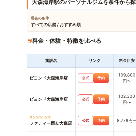
大森海岸駅のパーソナルジムを条件から探
現在の条件
すべての店舗 / おすすめ順
料金・体験・特徴を比べる
施設名
リンク
料金目安
109,800
ビヨンド大森海岸店
公式
予約
円〜
102,300
ビヨンド大森海岸店
公式
予約
円〜
キャンペーン中
8,778円
公式
予約
ファディー西友大森店