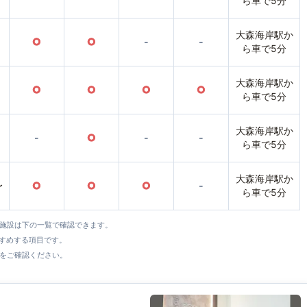
ら車で5分
大森海岸駅か
○
○
-
-
ら車で5分
大森海岸駅か
○
○
○
○
ら車で5分
大森海岸駅か
-
○
-
-
ら車で5分
大森海岸駅か
〜
○
○
○
-
ら車で5分
全施設は下の一覧で確認できます。
すすめする項目です。
をご確認ください。