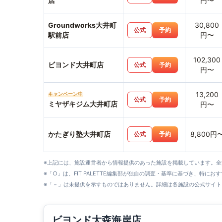
店
円〜
Groundworks大井町
30,800
公式
予約
駅前店
円〜
102,300
ビヨンド大井町店
公式
予約
円〜
13,200
キャンペーン中
公式
予約
ミヤザキジム大井町店
円〜
かたぎり塾大井町店
8,800円
公式
予約
※上記には、施設運営者から情報提供のあった施設を掲載しています。
※「○」は、FIT PALETTE編集部が独自の調査・基準に基づき、特にお
※「－」は未提供を示すものではありません。詳細は各施設の公式サイト
ビヨンド大森海岸店