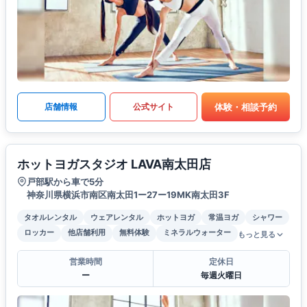
体験・相談予約
店舗情報
公式サイト
ホットヨガスタジオ LAVA南太田店
戸部駅から車で5分
神奈川県横浜市南区南太田1ー27ー19MK南太田3F
タオルレンタル
ウェアレンタル
ホットヨガ
常温ヨガ
シャワー
ロッカー
他店舗利用
無料体験
ミネラルウォーター
もっと見る
営業時間
定休日
ー
毎週火曜日