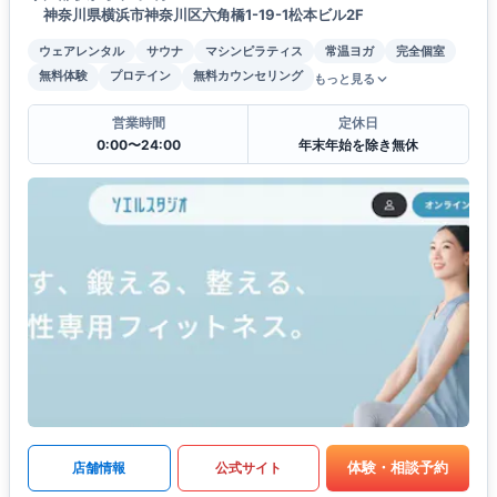
神奈川県横浜市神奈川区六角橋1-19-1松本ビル2F
ウェアレンタル
サウナ
マシンピラティス
常温ヨガ
完全個室
無料体験
プロテイン
無料カウンセリング
もっと見る
営業時間
定休日
0:00〜24:00
年末年始を除き無休
体験・相談予約
店舗情報
公式サイト