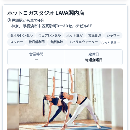
ホットヨガスタジオ LAVA関内店
戸部駅から車で4分
神奈川県横浜市中区真砂町3ー33セルテビル8F
タオルレンタル
ウェアレンタル
ホットヨガ
常温ヨガ
シャワー
ロッカー
他店舗利用
無料体験
ミネラルウォーター
もっと見る
営業時間
定休日
ー
毎週金曜日