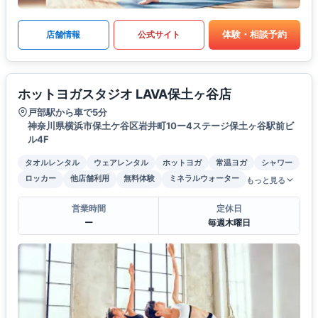
体験・相談予約
店舗情報
公式サイト
ホットヨガスタジオ LAVA保土ヶ谷店
戸部駅から車で5分
神奈川県横浜市保土ケ谷区岩井町10ー4ステージ保土ヶ谷駅前ビ
ル4F
タオルレンタル
ウェアレンタル
ホットヨガ
常温ヨガ
シャワー
ロッカー
他店舗利用
無料体験
ミネラルウォーター
もっと見る
営業時間
定休日
ー
毎週木曜日