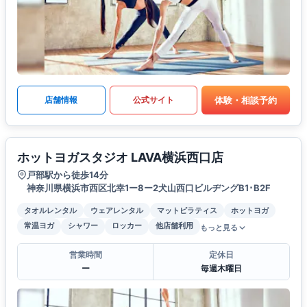
体験・相談予約
店舗情報
公式サイト
ホットヨガスタジオ LAVA横浜西口店
戸部駅から徒歩14分
神奈川県横浜市西区北幸1ー8ー2犬山西口ビルヂングB1･B2F
タオルレンタル
ウェアレンタル
マットピラティス
ホットヨガ
常温ヨガ
シャワー
ロッカー
他店舗利用
もっと見る
営業時間
定休日
ー
毎週木曜日