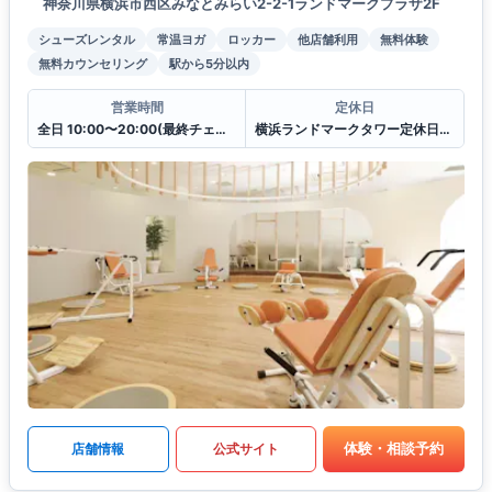
神奈川県横浜市西区みなとみらい2-2-1ランドマークプラザ2F
シューズレンタル
常温ヨガ
ロッカー
他店舗利用
無料体験
無料カウンセリング
駅から5分以内
営業時間
定休日
全日 10:00〜20:00(最終チェックイン19:30)
横浜ランドマークタワー定休日に準ずる
体験・相談予約
店舗情報
公式サイト