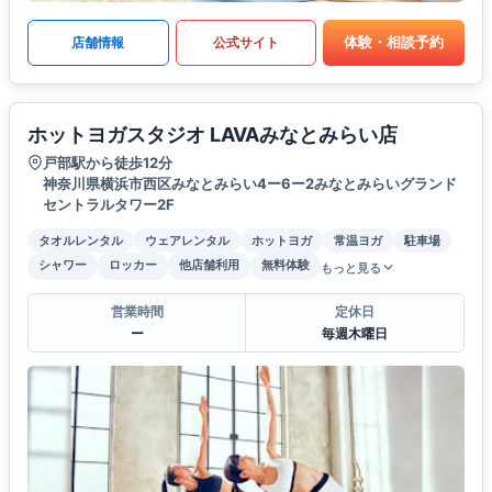
体験・相談予約
店舗情報
公式サイト
ホットヨガスタジオ LAVAみなとみらい店
戸部駅から徒歩12分
神奈川県横浜市西区みなとみらい4ー6ー2みなとみらいグランド
セントラルタワー2F
タオルレンタル
ウェアレンタル
ホットヨガ
常温ヨガ
駐車場
シャワー
ロッカー
他店舗利用
無料体験
もっと見る
営業時間
定休日
ー
毎週木曜日