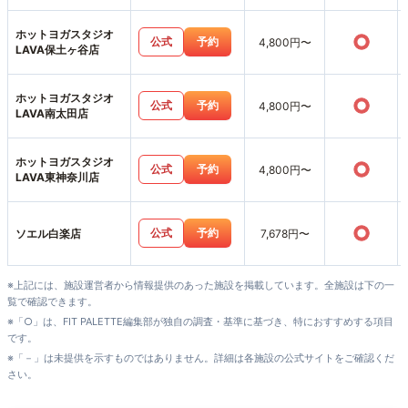
ホットヨガスタジオ
○
公式
予約
4,800円〜
LAVA保土ヶ谷店
ホットヨガスタジオ
○
公式
予約
4,800円〜
LAVA南太田店
ホットヨガスタジオ
○
公式
予約
4,800円〜
LAVA東神奈川店
○
公式
予約
ソエル白楽店
7,678円〜
※上記には、施設運営者から情報提供のあった施設を掲載しています。全施設は下の一
覧で確認できます。
※「○」は、FIT PALETTE編集部が独自の調査・基準に基づき、特におすすめする項目
です。
※「－」は未提供を示すものではありません。詳細は各施設の公式サイトをご確認くだ
さい。