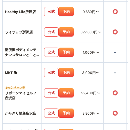
○
公式
予約
Healthy Life所沢店
9,680円〜
○
公式
予約
ライザップ所沢店
327,800円〜
新所沢ボディメンテ
-
公式
予約
1,000円〜
ナンスサロンとこと
こ
-
公式
予約
MKT fit
3,000円〜
キャンペーン中
○
公式
予約
リボーンマイセルフ
92,400円〜
所沢店
○
公式
予約
かたぎり塾新所沢店
8,800円〜