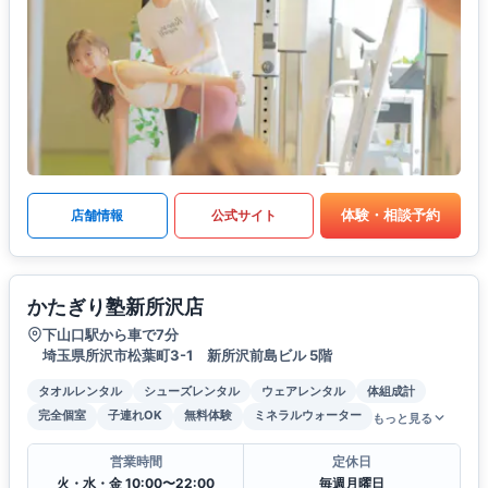
体験・相談予約
店舗情報
公式サイト
かたぎり塾新所沢店
下山口駅から車で7分
埼玉県所沢市松葉町3-1 新所沢前島ビル 5階
タオルレンタル
シューズレンタル
ウェアレンタル
体組成計
完全個室
子連れOK
無料体験
ミネラルウォーター
もっと見る
営業時間
定休日
火・水・金 10:00〜22:00
毎週月曜日