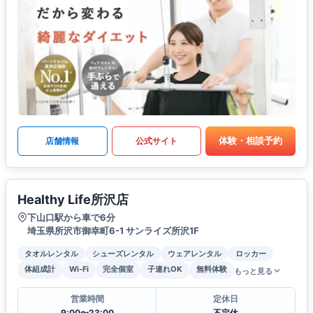
体験・相談予約
店舗情報
公式サイト
Healthy Life所沢店
下山口駅から車で6分
埼玉県所沢市御幸町6-1 サンライズ所沢1F
タオルレンタル
シューズレンタル
ウェアレンタル
ロッカー
体組成計
Wi-Fi
完全個室
子連れOK
無料体験
もっと見る
営業時間
定休日
9:00〜23:00
不定休