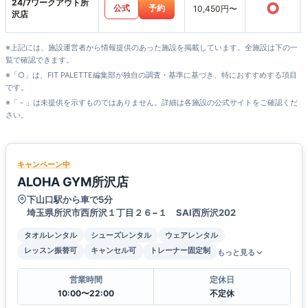
24/7ワークアウト所
○
公式
予約
10,450円〜
沢店
※上記には、施設運営者から情報提供のあった施設を掲載しています。全施設は下の一
覧で確認できます。
※「○」は、FIT PALETTE編集部が独自の調査・基準に基づき、特におすすめする項目
です。
※「－」は未提供を示すものではありません。詳細は各施設の公式サイトをご確認くだ
さい。
キャンペーン中
ALOHA GYM所沢店
下山口駅から車で5分
埼玉県所沢市西所沢１丁目２６−１ SAI西所沢202
タオルレンタル
シューズレンタル
ウェアレンタル
レッスン振替可
キャンセル可
トレーナー固定制
もっと見る
営業時間
定休日
10:00〜22:00
不定休