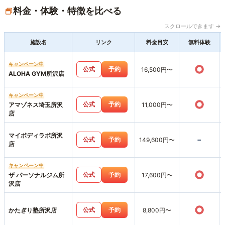
料金・体験・特徴を比べる
スクロールできます →
施設名
リンク
料金目安
無料体験
キャンペーン中
○
公式
予約
16,500円〜
ALOHA GYM所沢店
キャンペーン中
○
公式
予約
アマゾネス埼玉所沢
11,000円〜
店
マイボディラボ所沢
-
公式
予約
149,600円〜
店
キャンペーン中
○
公式
予約
ザ パーソナルジム所
17,600円〜
沢店
○
公式
予約
かたぎり塾所沢店
8,800円〜