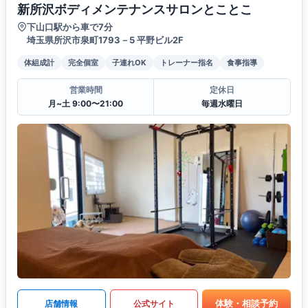
新所沢ボディメンテナンスサロンとことこ
下山口駅から車で7分
埼玉県所沢市泉町1793－5 平野ビル2F
体組成計
完全個室
子連れOK
トレーナー指名
食事指導
営業時間
定休日
月~土 9:00〜21:00
毎週水曜日
体験・相談予約
店舗情報
公式サイト