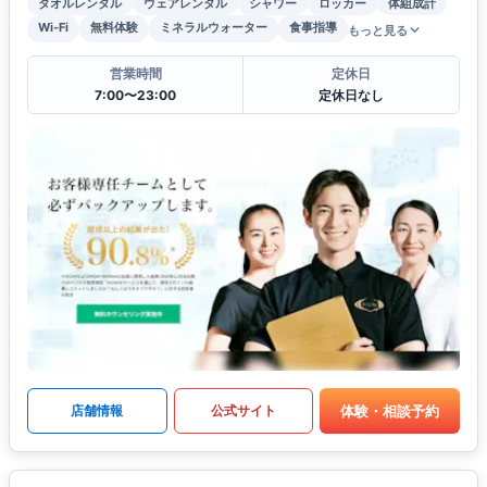
タオルレンタル
ウェアレンタル
シャワー
ロッカー
体組成計
Wi-Fi
無料体験
ミネラルウォーター
食事指導
もっと見る
営業時間
定休日
7:00〜23:00
定休日なし
体験・相談予約
店舗情報
公式サイト