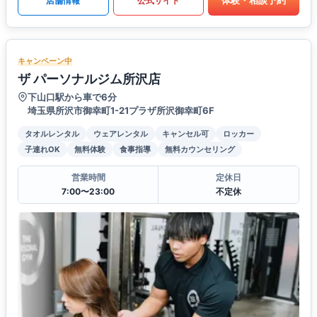
体験・相談予約
店舗情報
公式サイト
キャンペーン中
ザ パーソナルジム所沢店
下山口駅から車で6分
埼玉県所沢市御幸町1-21プラザ所沢御幸町6F
タオルレンタル
ウェアレンタル
キャンセル可
ロッカー
子連れOK
無料体験
食事指導
無料カウンセリング
営業時間
定休日
7:00〜23:00
不定休