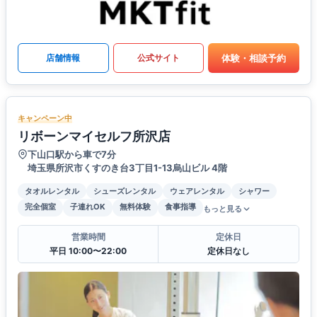
体験・相談予約
店舗情報
公式サイト
キャンペーン中
リボーンマイセルフ所沢店
下山口駅から車で7分
埼玉県所沢市くすのき台3丁目1-13烏山ビル 4階
タオルレンタル
シューズレンタル
ウェアレンタル
シャワー
完全個室
子連れOK
無料体験
食事指導
もっと見る
営業時間
定休日
平日 10:00〜22:00
定休日なし