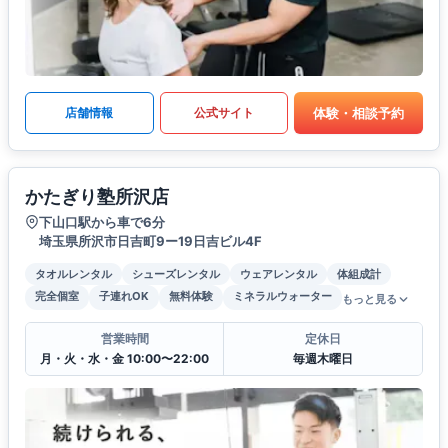
体験・相談予約
店舗情報
公式サイト
かたぎり塾所沢店
下山口駅から車で6分
埼玉県所沢市日吉町9ー19日吉ビル4F
タオルレンタル
シューズレンタル
ウェアレンタル
体組成計
完全個室
子連れOK
無料体験
ミネラルウォーター
もっと見る
営業時間
定休日
月・火・水・金 10:00〜22:00
毎週木曜日