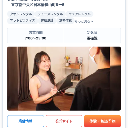
東京都中央区日本橋横山町8ー5
タオルレンタル
シューズレンタル
ウェアレンタル
マットピラティス
体組成計
無料体験
もっと見る
営業時間
定休日
7:00〜23:00
要確認
体験・相談予約
店舗情報
公式サイト