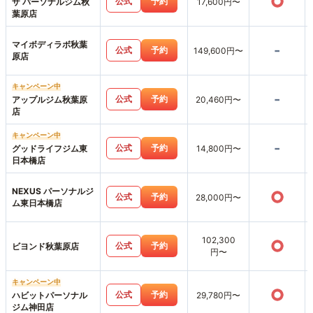
○
公式
予約
ザ パーソナルジム秋
17,600円〜
葉原店
マイボディラボ秋葉
-
公式
予約
149,600円〜
原店
キャンペーン中
-
公式
予約
アップルジム秋葉原
20,460円〜
店
キャンペーン中
-
公式
予約
グッドライフジム東
14,800円〜
日本橋店
NEXUS パーソナルジ
○
公式
予約
28,000円〜
ム東日本橋店
102,300
○
公式
予約
ビヨンド秋葉原店
円〜
キャンペーン中
○
公式
予約
ハビットパーソナル
29,780円〜
ジム神田店