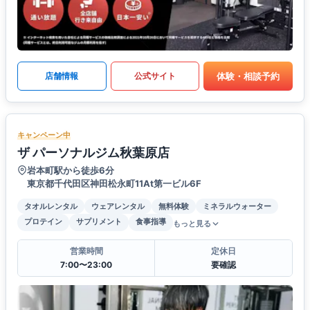
体験・相談予約
店舗情報
公式サイト
キャンペーン中
ザ パーソナルジム秋葉原店
岩本町駅から徒歩6分
東京都千代田区神田松永町11At第一ビル6F
タオルレンタル
ウェアレンタル
無料体験
ミネラルウォーター
プロテイン
サプリメント
食事指導
もっと見る
営業時間
定休日
7:00〜23:00
要確認