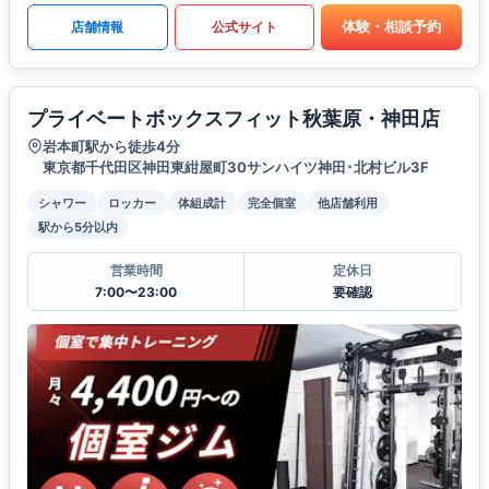
体験・相談予約
店舗情報
公式サイト
プライベートボックスフィット秋葉原・神田店
岩本町駅から徒歩4分
東京都千代田区神田東紺屋町30サンハイツ神田･北村ビル3F
シャワー
ロッカー
体組成計
完全個室
他店舗利用
駅から5分以内
営業時間
定休日
7:00〜23:00
要確認