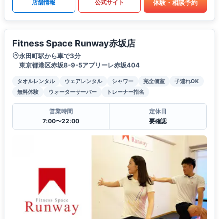
体験・相談予約
店舗情報
公式サイト
Fitness Space Runway赤坂店
永田町駅から車で3分
東京都港区赤坂8-9-5アプリーレ赤坂404
タオルレンタル
ウェアレンタル
シャワー
完全個室
子連れOK
無料体験
ウォーターサーバー
トレーナー指名
営業時間
定休日
7:00〜22:00
要確認