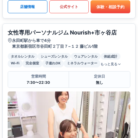
体験・相談予約
店舗情報
公式サイト
女性専用パーソナルジム Nourish+市ヶ谷店
永田町駅から車で4分
東京都新宿区市谷田町２丁目７−１２ 藤ビル1階
タオルレンタル
シューズレンタル
ウェアレンタル
体組成計
Wi-Fi
完全個室
子連れOK
ミネラルウォーター
もっと見る
営業時間
定休日
7:30〜22:30
無し