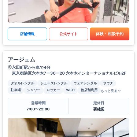
体験・相談予約
店舗情報
公式サイト
アージェム
永田町駅から車で4分
東京都港区六本木7ー30ー20 六本木インターナショナルビル2F
タオルレンタル
シューズレンタル
ウェアレンタル
サウナ
駐車場
シャワー
ロッカー
Wi-Fi
他店舗利用
もっと見る
営業時間
定休日
7:00〜22:00
要確認