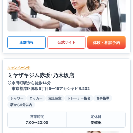
体験・相談予約
店舗情報
公式サイト
キャンペーン中
ミヤザキジム赤坂･乃木坂店
永田町駅から徒歩14分
東京都港区赤坂5丁目5ー15アカシヤビル202
シャワー
ロッカー
完全個室
トレーナー指名
食事指導
駅から5分以内
営業時間
定休日
7:00〜23:00
要確認