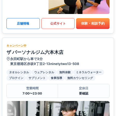
体験・相談予約
店舗情報
公式サイト
キャンペーン中
ザ パーソナルジム六本木店
永田町駅から車で3分
東京都港区赤坂9丁目2-13ninetytwo13-508
タオルレンタル
ウェアレンタル
無料体験
ミネラルウォーター
プロテイン
サプリメント
食事指導
無料カウンセリング
営業時間
定休日
7:00〜23:00
要確認