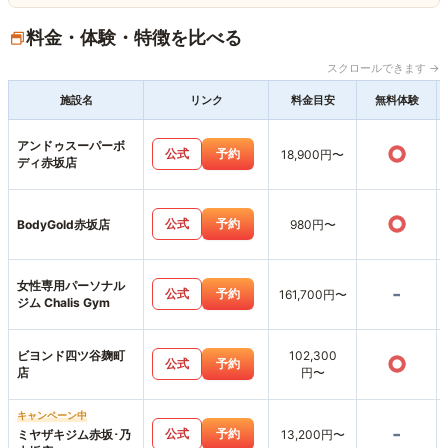
料金・体験・特徴を比べる
スクロールできます →
施設名
リンク
料金目安
無料体験
アンドゥスーパーボ
○
公式
予約
18,900円〜
ディ赤坂店
○
公式
予約
BodyGold赤坂店
980円〜
女性専用パーソナル
-
公式
予約
161,700円〜
ジム Chalis Gym
ビヨンド四ツ谷麹町
102,300
○
公式
予約
店
円〜
キャンペーン中
-
公式
予約
ミヤザキジム赤坂･乃
13,200円〜