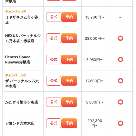
木坂店
キャンペーン中
-
公式
予約
ミヤザキジム市ヶ谷
13,200円〜
店
NEXUS パーソナルジ
○
公式
予約
28,000円〜
ム乃木坂・赤坂店
Fitness Space
○
公式
予約
3,980円〜
Runway赤坂店
キャンペーン中
○
公式
予約
ザ パーソナルジム六
17,600円〜
本木店
○
公式
予約
かたぎり塾市ヶ谷店
8,800円〜
102,300
○
公式
予約
ビヨンド六本木店
円〜