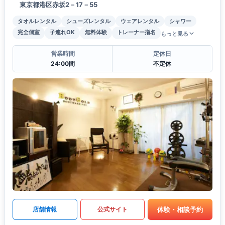
東京都港区赤坂2－17－55
タオルレンタル
シューズレンタル
ウェアレンタル
シャワー
完全個室
子連れOK
無料体験
トレーナー指名
もっと見る
営業時間
定休日
24:00間
不定休
体験・相談予約
店舗情報
公式サイト