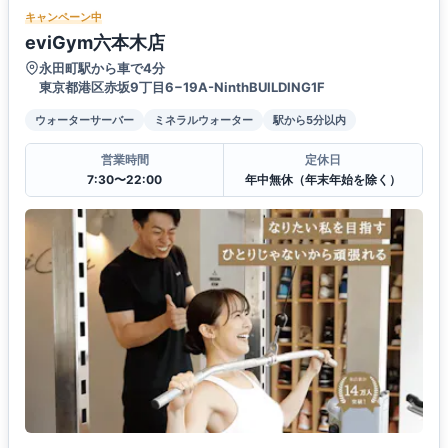
キャンペーン中
eviGym六本木店
永田町駅から車で4分
東京都港区赤坂9丁目6−19A-NinthBUILDING1F
ウォーターサーバー
ミネラルウォーター
駅から5分以内
営業時間
定休日
7:30〜22:00
年中無休（年末年始を除く）