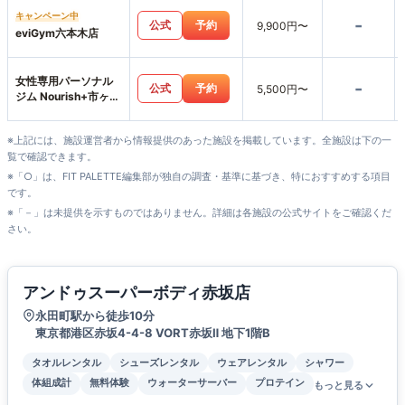
キャンペーン中
-
公式
予約
9,900円〜
eviGym六本木店
女性専用パーソナル
-
公式
予約
5,500円〜
ジム Nourish+市ヶ谷
店
※上記には、施設運営者から情報提供のあった施設を掲載しています。全施設は下の一
覧で確認できます。
※「○」は、FIT PALETTE編集部が独自の調査・基準に基づき、特におすすめする項目
です。
※「－」は未提供を示すものではありません。詳細は各施設の公式サイトをご確認くだ
さい。
アンドゥスーパーボディ赤坂店
永田町駅から徒歩10分
東京都港区赤坂4-4-8 VORT赤坂Ⅱ 地下1階B
タオルレンタル
シューズレンタル
ウェアレンタル
シャワー
体組成計
無料体験
ウォーターサーバー
プロテイン
もっと見る