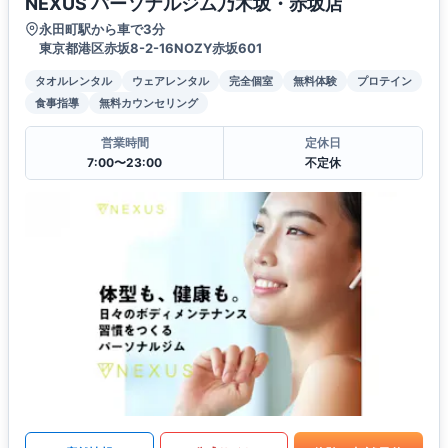
NEXUS パーソナルジム乃木坂・赤坂店
永田町駅から車で3分
東京都港区赤坂8-2-16NOZY赤坂601
タオルレンタル
ウェアレンタル
完全個室
無料体験
プロテイン
食事指導
無料カウンセリング
営業時間
定休日
7:00〜23:00
不定休