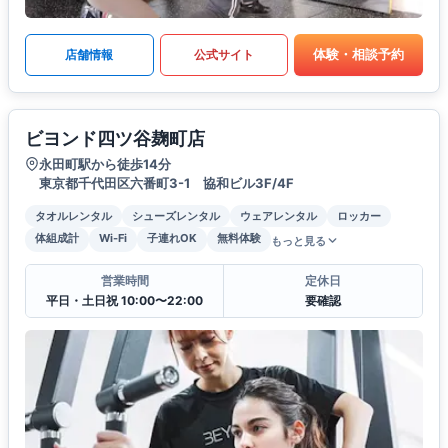
体験・相談予約
店舗情報
公式サイト
ビヨンド四ツ谷麹町店
永田町駅から徒歩14分
東京都千代田区六番町3-1 協和ビル3F/4F
タオルレンタル
シューズレンタル
ウェアレンタル
ロッカー
体組成計
Wi-Fi
子連れOK
無料体験
もっと見る
営業時間
定休日
平日・土日祝 10:00〜22:00
要確認