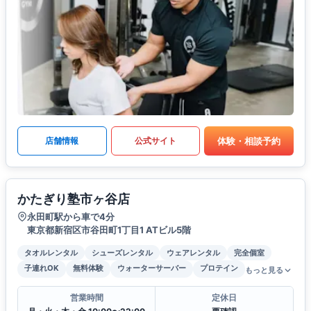
体験・相談予約
店舗情報
公式サイト
かたぎり塾市ヶ谷店
永田町駅から車で4分
東京都新宿区市谷田町1丁目1 ATビル5階
タオルレンタル
シューズレンタル
ウェアレンタル
完全個室
子連れOK
無料体験
ウォーターサーバー
プロテイン
もっと見る
営業時間
定休日