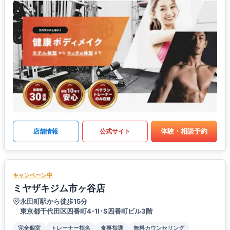
体験・相談予約
店舗情報
公式サイト
キャンペーン中
ミヤザキジム市ヶ谷店
永田町駅から徒歩15分
東京都千代田区四番町4-1I･S四番町ビル3階
完全個室
トレーナー指名
食事指導
無料カウンセリング