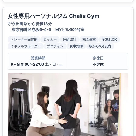
女性専用パーソナルジム Chalis Gym
永田町駅から徒歩13分
東京都港区赤坂6-4-6 MYビル501号室
トレーナー固定制
ロッカー
体組成計
完全個室
子連れOK
ミネラルウォーター
プロテイン
食事指導
駅から5分以内
営業時間
定休日
月~金 9:00〜22:00 土・日・祝 9:00〜20:00
不定休