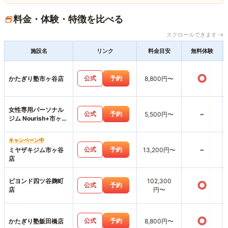
料金・体験・特徴を比べる
スクロールできます →
施設名
リンク
料金目安
無料体験
○
公式
予約
かたぎり塾市ヶ谷店
8,800円〜
女性専用パーソナル
-
公式
予約
5,500円〜
ジム Nourish+市ヶ谷
店
キャンペーン中
-
公式
予約
ミヤザキジム市ヶ谷
13,200円〜
店
ビヨンド四ツ谷麹町
102,300
○
公式
予約
店
円〜
○
公式
予約
かたぎり塾飯田橋店
8,800円〜