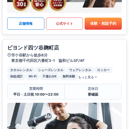
体験・相談予約
店舗情報
公式サイト
ビヨンド四ツ谷麹町店
市ケ谷駅から徒歩8分
東京都千代田区六番町3-1 協和ビル3F/4F
タオルレンタル
シューズレンタル
ウェアレンタル
ロッカー
体組成計
Wi-Fi
子連れOK
無料体験
もっと見る
営業時間
定休日
平日・土日祝 10:00〜22:00
要確認