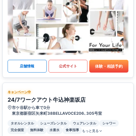
体験・相談予約
店舗情報
公式サイト
キャンペーン中
24/7ワークアウト牛込神楽坂店
市ケ谷駅から車で3分
東京都新宿区矢来町38BELLAVOCE206､305号室
タオルレンタル
シューズレンタル
ウェアレンタル
シャワー
完全個室
無料体験
水素水
食事指導
もっと見る