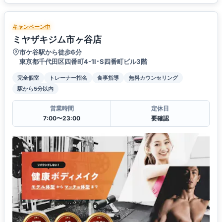
キャンペーン中
ミヤザキジム市ヶ谷店
市ケ谷駅から徒歩6分
東京都千代田区四番町4-1I･S四番町ビル3階
完全個室
トレーナー指名
食事指導
無料カウンセリング
駅から5分以内
営業時間
定休日
7:00〜23:00
要確認