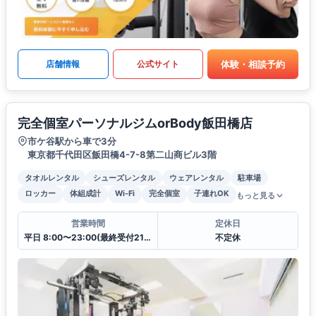
体験・相談予約
店舗情報
公式サイト
完全個室パーソナルジムorBody飯田橋店
市ケ谷駅から車で3分
東京都千代田区飯田橋4-7-8第二山商ビル3階
タオルレンタル
シューズレンタル
ウェアレンタル
駐車場
ロッカー
体組成計
Wi-Fi
完全個室
子連れOK
もっと見る
営業時間
定休日
平日 8:00〜23:00(最終受付21:30)土日祝日8:00〜23:00(最終受付21:30)
不定休