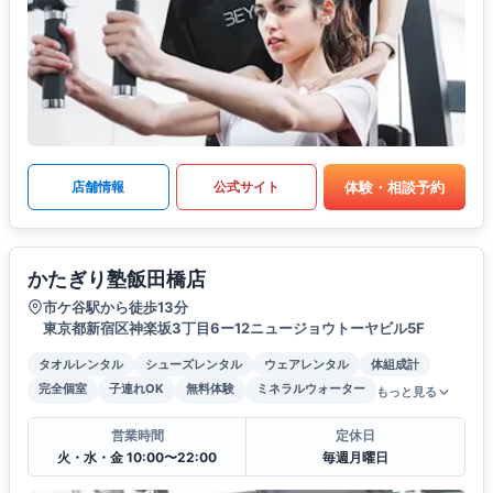
体験・相談予約
店舗情報
公式サイト
かたぎり塾飯田橋店
市ケ谷駅から徒歩13分
東京都新宿区神楽坂3丁目6ー12ニュージョウトーヤビル5F
タオルレンタル
シューズレンタル
ウェアレンタル
体組成計
完全個室
子連れOK
無料体験
ミネラルウォーター
もっと見る
営業時間
定休日
火・水・金 10:00〜22:00
毎週月曜日