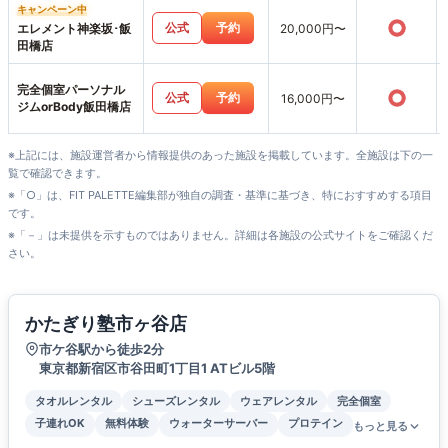
キャンペーン中
○
公式
予約
エレメント神楽坂･飯
20,000円〜
田橋店
完全個室パーソナル
○
公式
予約
16,000円〜
ジムorBody飯田橋店
※上記には、施設運営者から情報提供のあった施設を掲載しています。全施設は下の一
覧で確認できます。
※「○」は、FIT PALETTE編集部が独自の調査・基準に基づき、特におすすめする項目
です。
※「－」は未提供を示すものではありません。詳細は各施設の公式サイトをご確認くだ
さい。
かたぎり塾市ヶ谷店
市ケ谷駅から徒歩2分
東京都新宿区市谷田町1丁目1 ATビル5階
タオルレンタル
シューズレンタル
ウェアレンタル
完全個室
子連れOK
無料体験
ウォーターサーバー
プロテイン
もっと見る