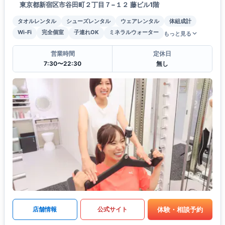
東京都新宿区市谷田町２丁目７−１２ 藤ビル1階
タオルレンタル
シューズレンタル
ウェアレンタル
体組成計
Wi-Fi
完全個室
子連れOK
ミネラルウォーター
もっと見る
営業時間
定休日
7:30〜22:30
無し
体験・相談予約
店舗情報
公式サイト