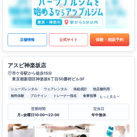
体験・相談予約
店舗情報
公式サイト
アスピ神楽坂店
市ケ谷駅から徒歩15分
東京都新宿区神楽坂6丁目50勝村ビル3F
シューズレンタル
ウェアレンタル
体組成計
他店舗利用
無料体験
プロテイン
トレーナー指名
食事指導
もっと見る
営業時間
定休日
月~金曜日10:00〜22:00
年中無休