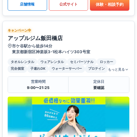
体験・相談予約
店舗情報
公式サイト
キャンペーン中
アップルジム飯田橋店
市ケ谷駅から徒歩14分
東京都新宿区神楽坂3-1松本ハイツ303号室
タオルレンタル
ウェアレンタル
セミパーソナル
ロッカー
完全個室
子連れOK
ウォーターサーバー
プロテイン
もっと見る
営業時間
定休日
9:00〜21:25
要確認