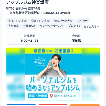
アップルジム神楽坂店
市ケ谷駅から徒歩14分
東京都新宿区神楽坂6-8SUNMALLTOWA2F
タオルレンタル
ウェアレンタル
セミパーソナル
ロッカー
完全個室
子連れOK
ウォーターサーバー
プロテイン
もっと見る
営業時間
定休日
9:00〜21:25
要確認