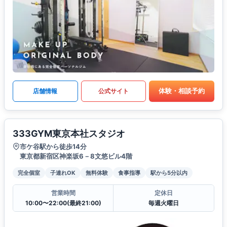
体験・相談予約
店舗情報
公式サイト
333GYM東京本社スタジオ
市ケ谷駅から徒歩14分
東京都新宿区神楽坂6－8文悠ビル4階
完全個室
子連れOK
無料体験
食事指導
駅から5分以内
営業時間
定休日
10:00〜22:00(最終21:00)
毎週火曜日