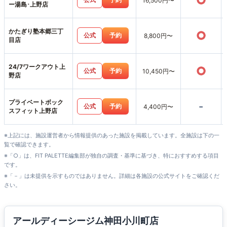
○
16,500円〜
ー湯島･上野店
かたぎり塾本郷三丁
○
公式
予約
8,800円〜
目店
24/7ワークアウト上
○
公式
予約
10,450円〜
野店
プライベートボック
-
公式
予約
4,400円〜
スフィット上野店
※上記には、施設運営者から情報提供のあった施設を掲載しています。全施設は下の一
覧で確認できます。
※「○」は、FIT PALETTE編集部が独自の調査・基準に基づき、特におすすめする項目
です。
※「－」は未提供を示すものではありません。詳細は各施設の公式サイトをご確認くだ
さい。
アールディーシージム神田小川町店