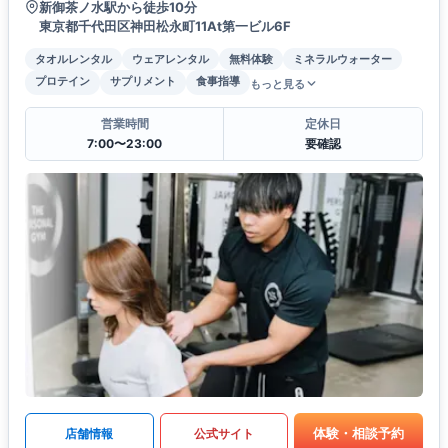
新御茶ノ水駅から徒歩10分
東京都千代田区神田松永町11At第一ビル6F
タオルレンタル
ウェアレンタル
無料体験
ミネラルウォーター
プロテイン
サプリメント
食事指導
もっと見る
営業時間
定休日
7:00〜23:00
要確認
体験・相談予約
店舗情報
公式サイト