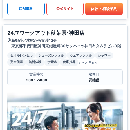
体験・相談予約
店舗情報
公式サイト
24/7ワークアウト秋葉原･神田店
新御茶ノ水駅から徒歩12分
東京都千代田区神田東紺屋町30サンハイツ神田キタムラビル3階
タオルレンタル
シューズレンタル
ウェアレンタル
シャワー
完全個室
無料体験
水素水
食事指導
もっと見る
営業時間
定休日
7:00〜24:00
要確認