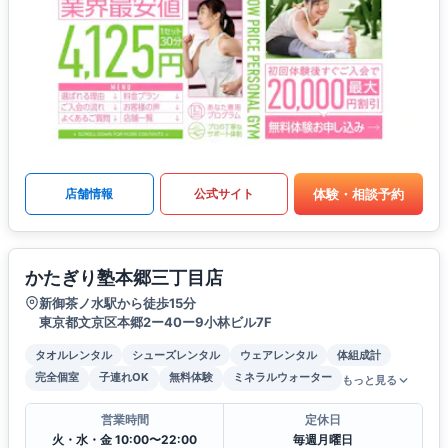
体験・相談予約
店舗情報
公式サイト
かたぎり塾本郷三丁目店
新御茶ノ水駅から徒歩15分
東京都文京区本郷2ー40ー9小林ビル7F
タオルレンタル
シューズレンタル
ウェアレンタル
体組成計
完全個室
子連れOK
無料体験
ミネラルウォーター
もっと見る
営業時間
定休日
火・水・金 10:00〜22:00
毎週月曜日