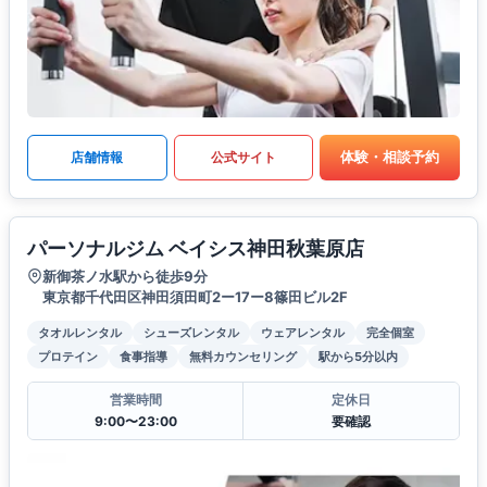
体験・相談予約
店舗情報
公式サイト
パーソナルジム ベイシス神田秋葉原店
新御茶ノ水駅から徒歩9分
東京都千代田区神田須田町2ー17ー8篠田ビル2F
タオルレンタル
シューズレンタル
ウェアレンタル
完全個室
プロテイン
食事指導
無料カウンセリング
駅から5分以内
営業時間
定休日
9:00〜23:00
要確認