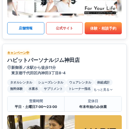
体験・相談予約
店舗情報
公式サイト
キャンペーン中
ハビットパーソナルジム神田店
新御茶ノ水駅から徒歩11分
東京都千代田区内神田3丁目8-4
タオルレンタル
シューズレンタル
ウェアレンタル
体組成計
無料体験
水素水
サプリメント
トレーナー指名
もっと見る
営業時間
定休日
平日・土曜日7:00〜23:00
年末年始のみ休業