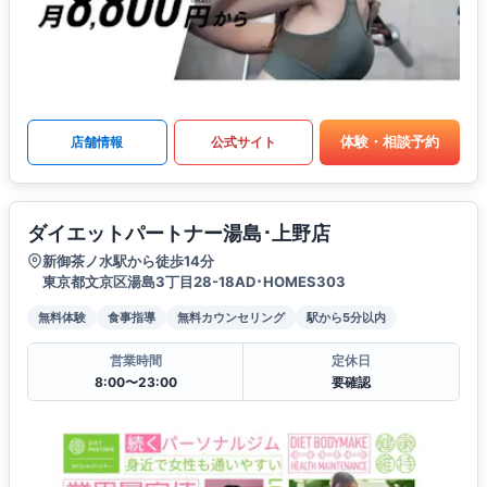
体験・相談予約
店舗情報
公式サイト
ダイエットパートナー湯島･上野店
新御茶ノ水駅から徒歩14分
東京都文京区湯島3丁目28-18AD･HOMES303
無料体験
食事指導
無料カウンセリング
駅から5分以内
営業時間
定休日
8:00〜23:00
要確認