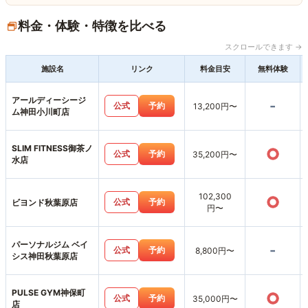
料金・体験・特徴を比べる
スクロールできます →
施設名
リンク
料金目安
無料体験
アールディーシージ
-
公式
予約
13,200円〜
ム神田小川町店
SLIM FITNESS御茶ノ
○
公式
予約
35,200円〜
水店
102,300
○
公式
予約
ビヨンド秋葉原店
円〜
パーソナルジム ベイ
-
公式
予約
8,800円〜
シス神田秋葉原店
PULSE GYM神保町
○
公式
予約
35,000円〜
店