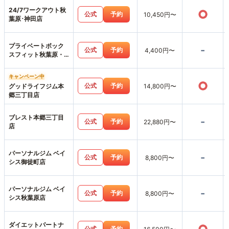
24/7ワークアウト秋
○
公式
予約
10,450円〜
葉原･神田店
プライベートボック
-
公式
予約
4,400円〜
スフィット秋葉原・
神田店
キャンペーン中
○
公式
予約
グッドライフジム本
14,800円〜
郷三丁目店
ブレスト本郷三丁目
-
公式
予約
22,880円〜
店
パーソナルジム ベイ
-
公式
予約
8,800円〜
シス御徒町店
パーソナルジム ベイ
-
公式
予約
8,800円〜
シス秋葉原店
ダイエットパートナ
公式
予約