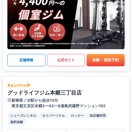
体験・相談予約
店舗情報
公式サイト
キャンペーン中
グッドライフジム本郷三丁目店
新御茶ノ水駅から徒歩13分
東京都文京区本郷3ー43ー8湯島武蔵野マンション102
シューズレンタル
セミパーソナル
ロッカー
他店舗利用
無料体験