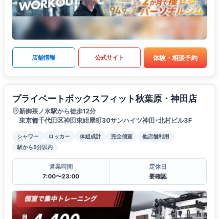
体験・相談予約
店舗情報
公式サイト
プライベートボックスフィット秋葉原・神田店
新御茶ノ水駅から徒歩12分
東京都千代田区神田東紺屋町30サンハイツ神田･北村ビル3F
シャワー
ロッカー
体組成計
完全個室
他店舗利用
駅から5分以内
営業時間
定休日
7:00〜23:00
要確認