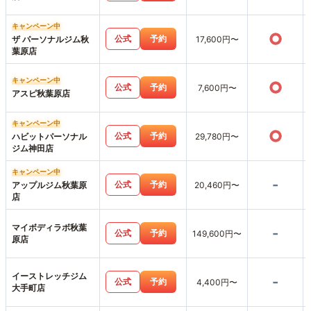
キャンペーン中
○
公式
予約
ザ パーソナルジム秋
17,600円〜
葉原店
キャンペーン中
○
公式
予約
7,600円〜
アスピ秋葉原店
キャンペーン中
○
公式
予約
ハビットパーソナル
29,780円〜
ジム神田店
キャンペーン中
-
公式
予約
アップルジム秋葉原
20,460円〜
店
マイボディラボ秋葉
-
公式
予約
149,600円〜
原店
イーストレッチジム
-
公式
予約
4,400円〜
大手町店