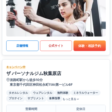
体験・相談予約
店舗情報
公式サイト
キャンペーン中
ザ パーソナルジム秋葉原店
淡路町駅から徒歩10分
東京都千代田区神田松永町11At第一ビル6F
タオルレンタル
ウェアレンタル
無料体験
ミネラルウォーター
プロテイン
サプリメント
食事指導
もっと見る
営業時間
定休日