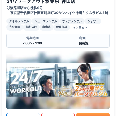
24/7ワークアウト秋葉原･神田店
淡路町駅から徒歩9分
東京都千代田区神田東紺屋町30サンハイツ神田キタムラビル3階
タオルレンタル
シューズレンタル
ウェアレンタル
シャワー
完全個室
無料体験
水素水
食事指導
もっと見る
営業時間
定休日
7:00〜24:00
要確認