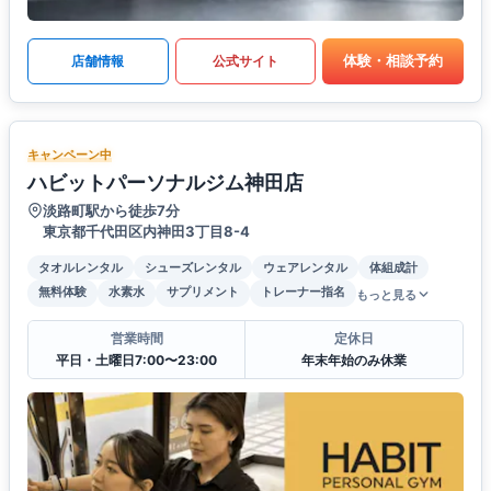
体験・相談予約
店舗情報
公式サイト
キャンペーン中
ハビットパーソナルジム神田店
淡路町駅から徒歩7分
東京都千代田区内神田3丁目8-4
タオルレンタル
シューズレンタル
ウェアレンタル
体組成計
無料体験
水素水
サプリメント
トレーナー指名
もっと見る
営業時間
定休日
平日・土曜日7:00〜23:00
年末年始のみ休業