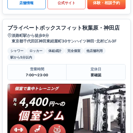
体験・相談予約
店舗情報
公式サイト
プライベートボックスフィット秋葉原・神田店
淡路町駅から徒歩9分
東京都千代田区神田東紺屋町30サンハイツ神田･北村ビル3F
シャワー
ロッカー
体組成計
完全個室
他店舗利用
駅から5分以内
営業時間
定休日
7:00〜23:00
要確認