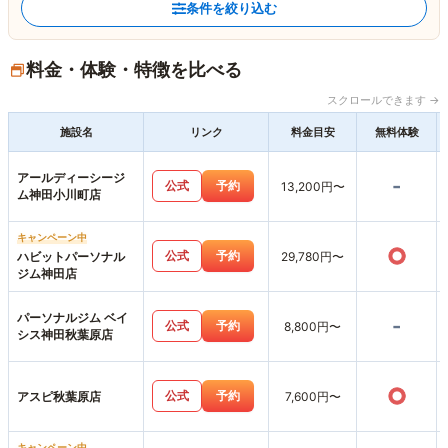
条件を絞り込む
料金・体験・特徴を比べる
スクロールできます →
施設名
リンク
料金目安
無料体験
アールディーシージ
-
公式
予約
13,200円〜
ム神田小川町店
キャンペーン中
○
公式
予約
ハビットパーソナル
29,780円〜
ジム神田店
パーソナルジム ベイ
-
公式
予約
8,800円〜
シス神田秋葉原店
○
公式
予約
アスピ秋葉原店
7,600円〜
キャンペーン中