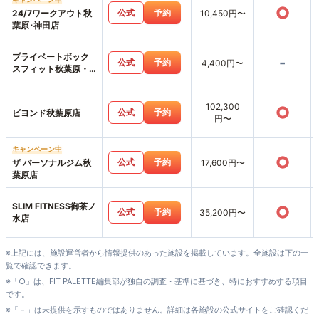
○
公式
予約
24/7ワークアウト秋
10,450円〜
葉原･神田店
プライベートボック
-
公式
予約
4,400円〜
スフィット秋葉原・
神田店
102,300
○
公式
予約
ビヨンド秋葉原店
円〜
キャンペーン中
○
公式
予約
ザ パーソナルジム秋
17,600円〜
葉原店
SLIM FITNESS御茶ノ
○
公式
予約
35,200円〜
水店
※上記には、施設運営者から情報提供のあった施設を掲載しています。全施設は下の一
覧で確認できます。
※「○」は、FIT PALETTE編集部が独自の調査・基準に基づき、特におすすめする項目
です。
※「－」は未提供を示すものではありません。詳細は各施設の公式サイトをご確認くだ