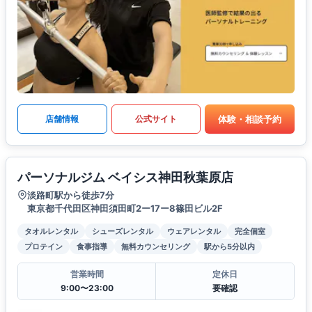
体験・相談予約
店舗情報
公式サイト
パーソナルジム ベイシス神田秋葉原店
淡路町駅から徒歩7分
東京都千代田区神田須田町2ー17ー8篠田ビル2F
タオルレンタル
シューズレンタル
ウェアレンタル
完全個室
プロテイン
食事指導
無料カウンセリング
駅から5分以内
営業時間
定休日
9:00〜23:00
要確認