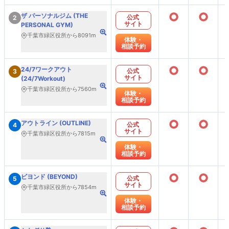
○
○
ザ パーソナルジム (THE
公式
2
サイト
PERSONAL GYM)
千葉市緑区役所から8091m
体験・
相談予約
○
○
24/7ワークアウト
公式
3
サイト
(24/7Workout)
千葉市緑区役所から7560m
体験・
相談予約
○
○
アウトライン (OUTLINE)
公式
4
サイト
千葉市緑区役所から7815m
体験・
相談予約
○
○
ビヨンド (BEYOND)
公式
5
サイト
千葉市緑区役所から7854m
体験・
相談予約