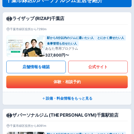
千葉市緑区のパーソナルジム全店を紹介
ライザップ (RIZAP)千葉店
千葉市緑区役所から7290m
駅から5分以内のジムに通いたい人
とにかく痩せたい人
食事管理も任せたい人
あなた専用プログラム
327,800円〜
店舗情報を確認
公式サイト
体験・相談予約
設備・料金情報をもっと見る
ザ パーソナルジム (THE PERSONAL GYM)千葉駅前店
千葉市緑区役所から8091m