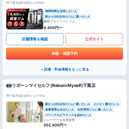
千葉市緑区役所から7558m
隙間時間を活用したい人
駅から5分以内のジムに通いたい人
個室プライベートジム
4,400円〜
店舗情報を確認
公式サイト
体験・相談予約
設備・料金情報をもっと見る
リボーンマイセルフ (Reborn Myself)千葉店
千葉市緑区役所から7737m
駅から5分以内のジムに通いたい人
とにかく痩せたい人
食事管理も任せたい人
女性専用ジムに通いたい人
パーソナルピラティスを始めたい人
トレーナーも全員女性
202,400円〜