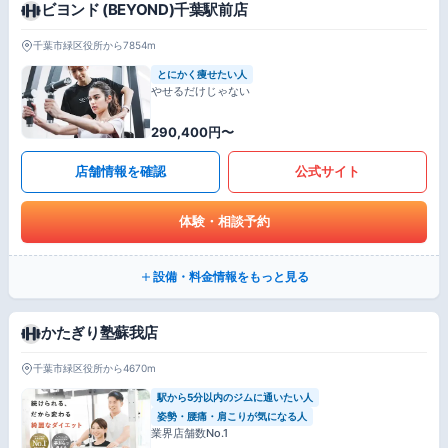
ビヨンド (BEYOND)千葉駅前店
千葉市緑区役所から7854m
とにかく痩せたい人
やせるだけじゃない
290,400円〜
店舗情報を確認
公式サイト
体験・相談予約
設備・料金情報をもっと見る
かたぎり塾蘇我店
千葉市緑区役所から4670m
駅から5分以内のジムに通いたい人
姿勢・腰痛・肩こりが気になる人
業界店舗数No.1