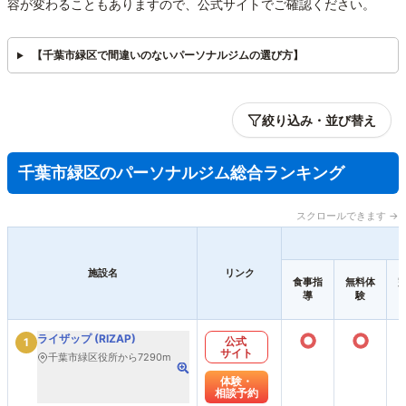
容が変わることもありますので、公式サイトでご確認ください。
【千葉市緑区で間違いのないパーソナルジムの選び方】
絞り込み・並び替え
千葉市緑区のパーソナルジム総合ランキング
スクロールできます →
施設名
リンク
食事指
無料体
導
験
○
○
ライザップ (RIZAP)
公式
1
サイト
千葉市緑区役所から7290m
体験・
相談予約