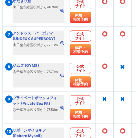
○
○
かたぎり塾
公式
6
サイト
千葉市緑区役所から4670m
体験・
相談予約
○
○
アンドゥスーパーボディ
公式
7
サイト
(UNDEUX SUPERBODY)
千葉市緑区役所から7768m
体験・
相談予約
○
×
ジムズ (GYMS)
公式
8
サイト
千葉市緑区役所から7670m
体験・
相談予約
×
×
プライベートボックスフィ
公式
9
サイト
ット (Private Box Fit)
千葉市緑区役所から7558m
体験・
相談予約
○
○
リボーンマイセルフ
公式
10
サイト
(Reborn Myself)