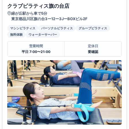
クラブピラティス旗の台店
緑が丘駅から車で5分
東京都品川区旗の台3ー12ー3JーBOXビル2F
マシンピラティス
パーソナルピラティス
グループピラティス
無料体験
ウォーターサーバー
営業時間
定休日
平日 7:00〜21:00
要確認