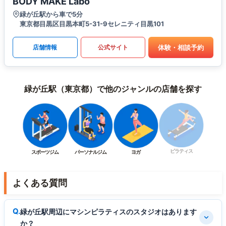
BODY MAKE Labo
緑が丘駅から車で5分
東京都目黒区目黒本町5-31-9セレニティ目黒101
体験・相談予約
店舗情報
公式サイト
緑が丘駅（東京都）で他のジャンルの店舗を探す
ピラティス
スポーツジム
パーソナルジム
ヨガ
よくある質問
緑が丘駅周辺にマシンピラティスのスタジオはあります
か？