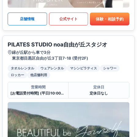
体験・相談予約
店舗情報
公式サイト
PILATES STUDIO noa自由が丘スタジオ
緑が丘駅から車で3分
東京都目黒区自由が丘3丁目7-18 (受付2F)
タオルレンタル
ウェアレンタル
マシンピラティス
シャワー
ロッカー
他店舗利用
営業時間
定休日
[お電話受付時間] (平日)10:00〜23:00 (土・日)10:00〜21:00
定休日なし