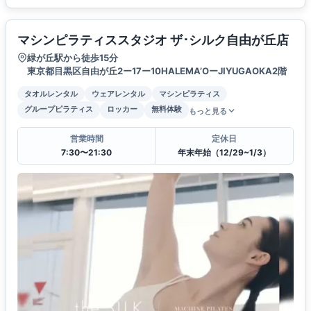
マシンピラティススタジオ ザ･シルク自由が丘店
緑が丘駅から徒歩15分
東京都目黒区自由が丘2ー17ー10HALEMA’OーJIYUGAOKA2階
タオルレンタル
ウェアレンタル
マシンピラティス
グループピラティス
ロッカー
無料体験
もっと見る
営業時間
定休日
7:30〜21:30
年末年始（12/29~1/3）