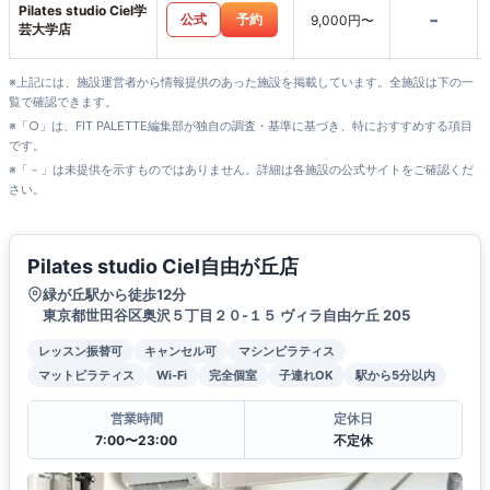
Pilates studio Ciel学
-
公式
予約
9,000円〜
芸大学店
※上記には、施設運営者から情報提供のあった施設を掲載しています。全施設は下の一
覧で確認できます。
※「○」は、FIT PALETTE編集部が独自の調査・基準に基づき、特におすすめする項目
です。
※「－」は未提供を示すものではありません。詳細は各施設の公式サイトをご確認くだ
さい。
Pilates studio Ciel自由が丘店
緑が丘駅から徒歩12分
東京都世田谷区奥沢５丁目２０-１５ ヴィラ自由ケ丘 205
レッスン振替可
キャンセル可
マシンピラティス
マットピラティス
Wi-Fi
完全個室
子連れOK
駅から5分以内
営業時間
定休日
7:00〜23:00
不定休