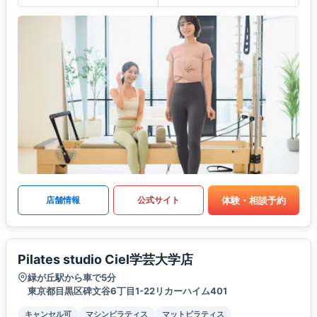
体験・相談予約
店舗情報
公式サイト
Pilates studio Ciel学芸大学店
緑が丘駅から車で5分
東京都目黒区碑文谷6丁目1-22リカーハイム401
キャンセル可
マシンピラティス
マットピラティス