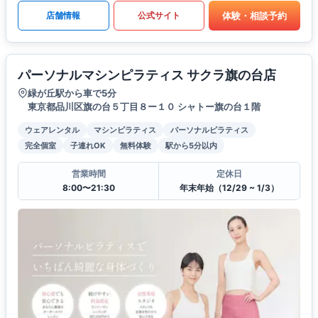
体験・相談予約
店舗情報
公式サイト
パーソナルマシンピラティス サクラ旗の台店
緑が丘駅から車で5分
東京都品川区旗の台５丁目８ー１０ シャトー旗の台１階
ウェアレンタル
マシンピラティス
パーソナルピラティス
完全個室
子連れOK
無料体験
駅から5分以内
営業時間
定休日
8:00〜21:30
年末年始（12/29 ~ 1/3）