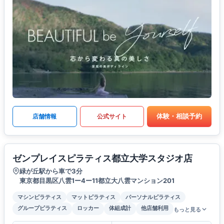
体験・相談予約
店舗情報
公式サイト
ゼンプレイスピラティス都立大学スタジオ店
緑が丘駅から車で3分
東京都目黒区八雲1ー4ー11都立大八雲マンション201
マシンピラティス
マットピラティス
パーソナルピラティス
グループピラティス
ロッカー
体組成計
他店舗利用
もっと見る