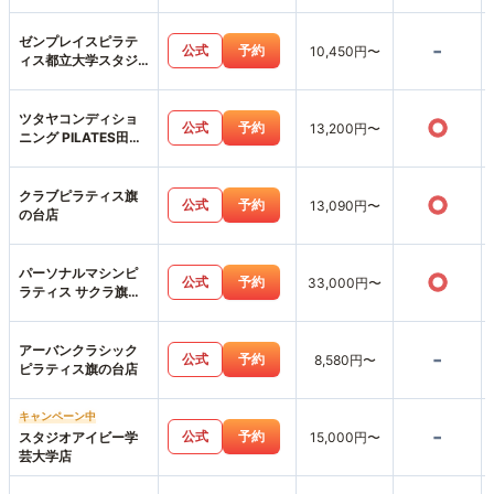
ゼンプレイスピラテ
-
公式
予約
10,450円〜
ィス都立大学スタジ
オ店
ツタヤコンディショ
○
公式
予約
13,200円〜
ニング PILATES田園
調布店
クラブピラティス旗
○
公式
予約
13,090円〜
の台店
パーソナルマシンピ
○
公式
予約
33,000円〜
ラティス サクラ旗の
台店
アーバンクラシック
-
公式
予約
8,580円〜
ピラティス旗の台店
キャンペーン中
-
公式
予約
スタジオアイビー学
15,000円〜
芸大学店