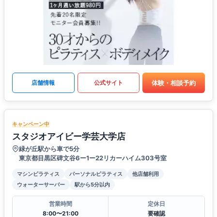
体験・相談予約
店舗情報
公式サイト
キャンペーン中
スタジオアイビー学芸大学店
緑が丘駅から車で5分
東京都目黒区碑文谷6ー1ー22リカーハイム303号室
マシンピラティス
パーソナルピラティス
他店舗利用
ウォーターサーバー
駅から5分以内
営業時間
定休日
8:00〜21:00
要確認