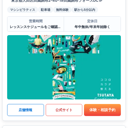
東京都大田区田園調布2-40-19田園調布フォースDC1F
マシンピラティス
駐車場
無料体験
駅から5分以内
営業時間
定休日
レッスンスケジュールをご確認ください。
年中無休/年末年始除く
体験・相談予約
店舗情報
公式サイト