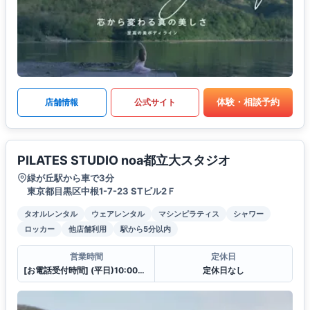
体験・相談予約
店舗情報
公式サイト
PILATES STUDIO noa都立大スタジオ
緑が丘駅から車で3分
東京都目黒区中根1-7-23 STビル2Ｆ
タオルレンタル
ウェアレンタル
マシンピラティス
シャワー
ロッカー
他店舗利用
駅から5分以内
営業時間
定休日
[お電話受付時間] (平日)10:00〜23:00 (土・日)10:00〜21:00
定休日なし