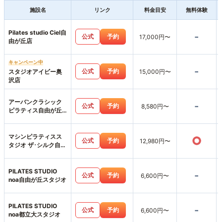
施設名
リンク
料金目安
無料体験
Pilates studio Ciel自
-
公式
予約
17,000円〜
由が丘店
キャンペーン中
-
公式
予約
スタジオアイビー奥
15,000円〜
沢店
アーバンクラシック
-
公式
予約
8,580円〜
ピラティス自由が丘
店
マシンピラティスス
○
公式
予約
12,980円〜
タジオ ザ･シルク自由
が丘店
PILATES STUDIO
-
公式
予約
6,600円〜
noa自由が丘スタジオ
PILATES STUDIO
-
公式
予約
6,600円〜
noa都立大スタジオ