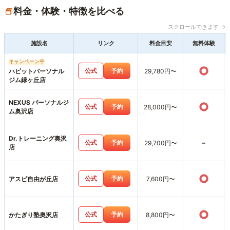
料金・体験・特徴を比べる
スクロールできます →
施設名
リンク
料金目安
無料体験
キャンペーン中
○
公式
予約
ハビットパーソナル
29,780円〜
ジム緑ヶ丘店
NEXUS パーソナルジ
○
公式
予約
28,000円〜
ム奥沢店
Dr.トレーニング奥沢
-
公式
予約
29,700円〜
店
○
公式
予約
アスピ自由が丘店
7,600円〜
○
公式
予約
かたぎり塾奥沢店
8,800円〜