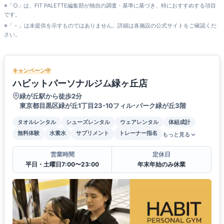
※「○」は、FIT PALETTE編集部が独自の調査・基準に基づき、特におすすめする項目
です。
※「－」は未提供を示すものではありません。詳細は各施設の公式サイトをご確認くだ
さい。
キャンペーン中
ハビットパーソナルジム緑ヶ丘店
緑が丘駅から徒歩2分
東京都目黒区緑が丘1丁目23-10フィル･パーク緑が丘3階
タオルレンタル
シューズレンタル
ウェアレンタル
体組成計
無料体験
水素水
サプリメント
トレーナー指名
もっと見る
営業時間
定休日
平日・土曜日7:00〜23:00
年末年始のみ休業