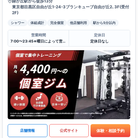
緑が丘駅から徒歩13分
東京都目黒区自由が丘1-24-3ブランキューブ自由が丘2､3F(受付
2F)
シャワー
体組成計
完全個室
他店舗利用
駅から5分以内
営業時間
定休日
7:00〜23:45※曜日によって営業時間が異なる場合がございます.
定休日なし
体験・相談予約
店舗情報
公式サイト