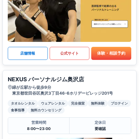
体験・相談予約
店舗情報
公式サイト
NEXUS パーソナルジム奥沢店
緑が丘駅から徒歩9分
東京都世田谷区奥沢3丁目46-6ホリデービレッジ201号
タオルレンタル
ウェアレンタル
完全個室
無料体験
プロテイン
食事指導
無料カウンセリング
営業時間
定休日
8:00〜23:00
要確認