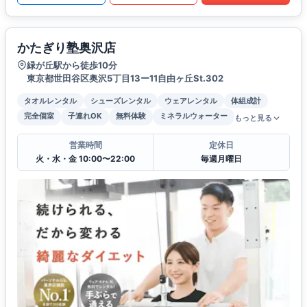
かたぎり塾奥沢店
緑が丘駅から徒歩10分
東京都世田谷区奥沢5丁目13ー11自由ヶ丘St.302
タオルレンタル
シューズレンタル
ウェアレンタル
体組成計
完全個室
子連れOK
無料体験
ミネラルウォーター
もっと見る
営業時間
定休日
火・水・金 10:00〜22:00
毎週月曜日