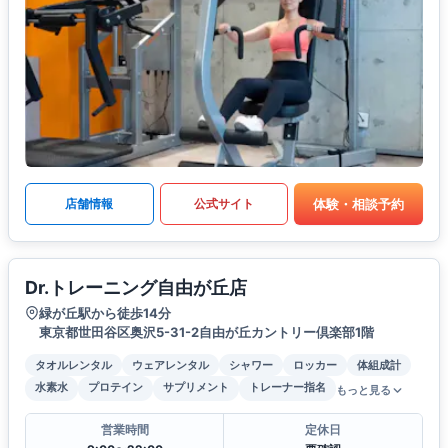
体験・相談予約
店舗情報
公式サイト
Dr.トレーニング自由が丘店
緑が丘駅から徒歩14分
東京都世田谷区奥沢5-31-2自由が丘カントリー倶楽部1階
タオルレンタル
ウェアレンタル
シャワー
ロッカー
体組成計
水素水
プロテイン
サプリメント
トレーナー指名
もっと見る
営業時間
定休日