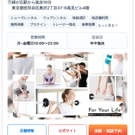
緑が丘駅から徒歩10分
東京都世田谷区奥沢2丁目37-9高見ビル4階
シューズレンタル
ウェアレンタル
体組成計
他店舗利用
無料体験
プロテイン
トレーナー指名
食事指導
もっと見る
営業時間
定休日
月~金曜日10:00〜22:00
年中無休
体験・相談予約
店舗情報
公式サイト