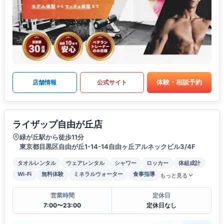
体験・相談予約
店舗情報
公式サイト
ライザップ自由が丘店
緑が丘駅から徒歩11分
東京都目黒区自由が丘1-14-14自由ヶ丘アルネックビル3/4F
タオルレンタル
ウェアレンタル
シャワー
ロッカー
体組成計
Wi-Fi
無料体験
ミネラルウォーター
食事指導
もっと見る
営業時間
定休日
7:00〜23:00
定休日なし