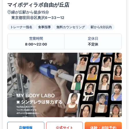
マイボディラボ自由が丘店
緑が丘駅から徒歩15分
東京都世田谷区奥沢6ー33ー12
トレーナー指名
食事指導
無料カウンセリング
駅から5分以内
営業時間
定休日
8:00〜22:00
不定休
体験・相談予約
店舗情報
公式サイト