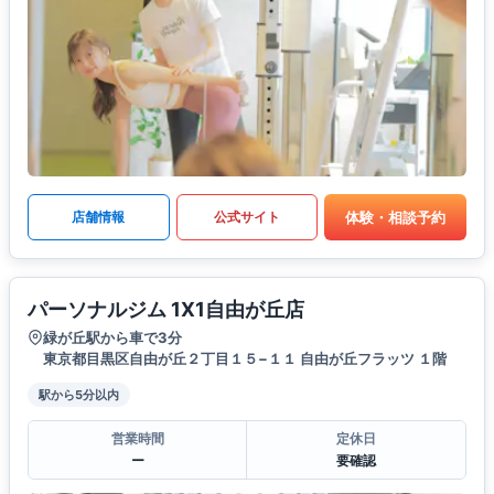
体験・相談予約
店舗情報
公式サイト
パーソナルジム 1X1自由が丘店
緑が丘駅から車で3分
東京都目黒区自由が丘２丁目１５−１１ 自由が丘フラッツ １階
駅から5分以内
営業時間
定休日
ー
要確認