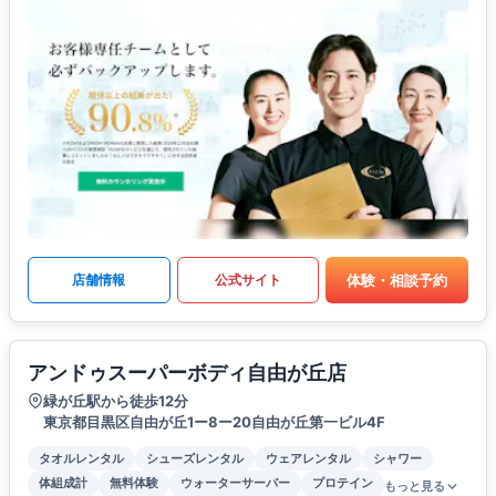
体験・相談予約
店舗情報
公式サイト
アンドゥスーパーボディ自由が丘店
緑が丘駅から徒歩12分
東京都目黒区自由が丘1ー8ー20自由が丘第一ビル4F
タオルレンタル
シューズレンタル
ウェアレンタル
シャワー
体組成計
無料体験
ウォーターサーバー
プロテイン
もっと見る