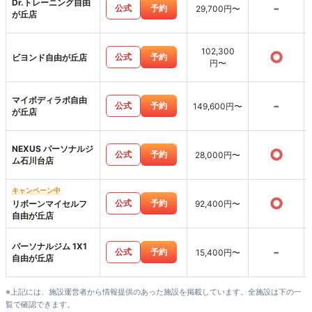
Dr.トレーニング自由
-
公式
予約
29,700円〜
が丘店
102,300
○
公式
予約
ビヨンド自由が丘店
円〜
マイボディラボ自由
-
公式
予約
149,600円〜
が丘店
NEXUS パーソナルジ
○
公式
予約
28,000円〜
ム石川台店
キャンペーン中
○
公式
予約
リボーンマイセルフ
92,400円〜
自由が丘店
パーソナルジム 1X1
-
公式
予約
15,400円〜
自由が丘店
※上記には、施設運営者から情報提供のあった施設を掲載しています。全施設は下の一
覧で確認できます。