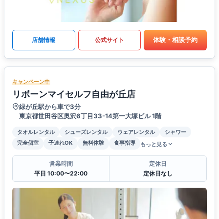
体験・相談予約
店舗情報
公式サイト
キャンペーン中
リボーンマイセルフ自由が丘店
緑が丘駅から車で3分
東京都世田谷区奥沢6丁目33-14第一大塚ビル 1階
タオルレンタル
シューズレンタル
ウェアレンタル
シャワー
完全個室
子連れOK
無料体験
食事指導
もっと見る
営業時間
定休日
平日 10:00〜22:00
定休日なし