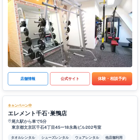
体験・相談予約
店舗情報
公式サイト
キャンペーン中
エレメント千石･巣鴨店
尾久駅から車で5分
東京都文京区千石4丁目45ー18永島ビル202号室
タオルレンタル
シューズレンタル
ウェアレンタル
他店舗利用