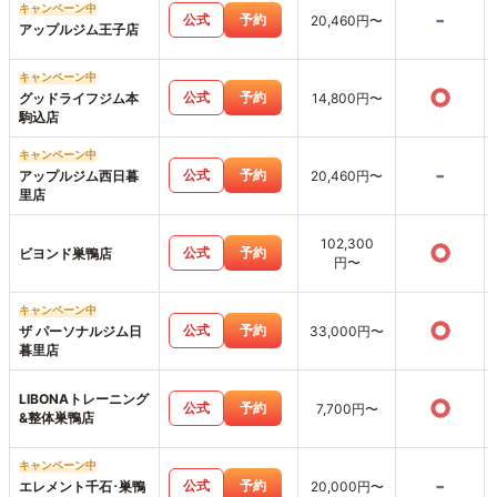
キャンペーン中
-
公式
予約
20,460円〜
アップルジム王子店
キャンペーン中
○
公式
予約
グッドライフジム本
14,800円〜
駒込店
キャンペーン中
-
公式
予約
アップルジム西日暮
20,460円〜
里店
102,300
○
公式
予約
ビヨンド巣鴨店
円〜
キャンペーン中
○
公式
予約
ザ パーソナルジム日
33,000円〜
暮里店
LIBONAトレーニング
○
公式
予約
7,700円〜
&整体巣鴨店
キャンペーン中
-
公式
予約
エレメント千石･巣鴨
20,000円〜