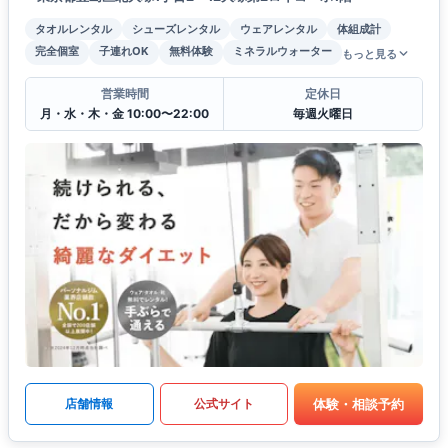
タオルレンタル
シューズレンタル
ウェアレンタル
体組成計
完全個室
子連れOK
無料体験
ミネラルウォーター
もっと見る
営業時間
定休日
月・水・木・金 10:00〜22:00
毎週火曜日
体験・相談予約
店舗情報
公式サイト