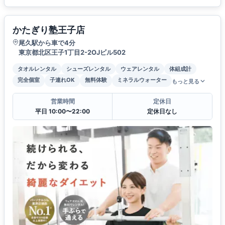
かたぎり塾王子店
尾久駅から車で4分
東京都北区王子1丁目2-2OJビル502
タオルレンタル
シューズレンタル
ウェアレンタル
体組成計
完全個室
子連れOK
無料体験
ミネラルウォーター
もっと見る
営業時間
定休日
平日 10:00〜22:00
定休日なし