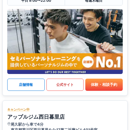
平日 9:00〜22:00
毎週木曜日
体験・相談予約
店舗情報
公式サイト
キャンペーン中
アップルジム西日暮里店
尾久駅から車で4分
東京都荒川区西日暮里4-1-17第二近藤ビル401号室