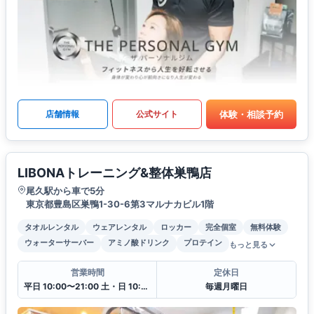
体験・相談予約
店舗情報
公式サイト
LIBONAトレーニング&整体巣鴨店
尾久駅から車で5分
東京都豊島区巣鴨1-30-6第3マルナカビル1階
タオルレンタル
ウェアレンタル
ロッカー
完全個室
無料体験
ウォーターサーバー
アミノ酸ドリンク
プロテイン
もっと見る
営業時間
定休日
平日 10:00〜21:00 土・日 10:00〜19:00
毎週月曜日