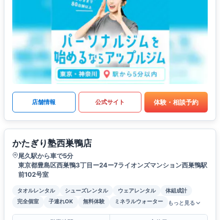
体験・相談予約
店舗情報
公式サイト
かたぎり塾西巣鴨店
尾久駅から車で5分
東京都豊島区西巣鴨3丁目ー24ー7ライオンズマンション西巣鴨駅
前102号室
タオルレンタル
シューズレンタル
ウェアレンタル
体組成計
完全個室
子連れOK
無料体験
ミネラルウォーター
もっと見る