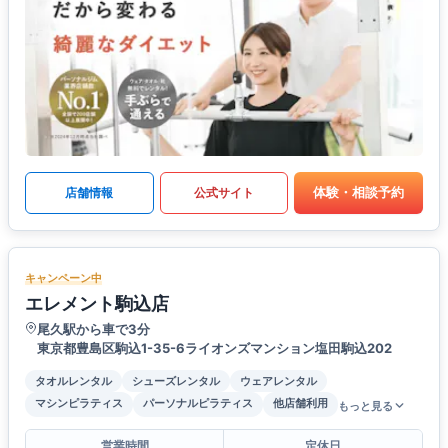
体験・相談予約
店舗情報
公式サイト
キャンペーン中
エレメント駒込店
尾久駅から車で3分
東京都豊島区駒込1-35-6ライオンズマンション塩田駒込202
タオルレンタル
シューズレンタル
ウェアレンタル
マシンピラティス
パーソナルピラティス
他店舗利用
もっと見る
営業時間
定休日