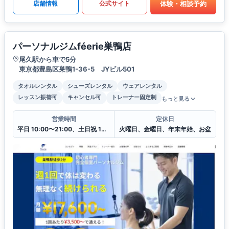
体験・相談予約
店舗情報
公式サイト
パーソナルジムféerie巣鴨店
尾久駅から車で5分
東京都豊島区巣鴨1-36-5 JYビル501
タオルレンタル
シューズレンタル
ウェアレンタル
レッスン振替可
キャンセル可
トレーナー固定制
もっと見る
営業時間
定休日
平日 10:00〜21:00、土日祝 10:00〜20:00
火曜日、金曜日、年末年始、お盆