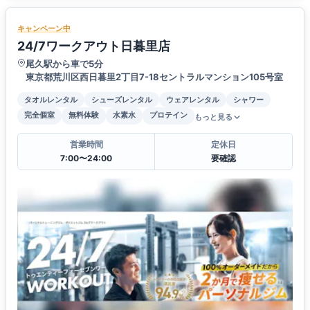
キャンペーン中
24/7ワークアウト日暮里店
尾久駅から車で5分
東京都荒川区西日暮里2丁目7-18セントラルマンション105号室
タオルレンタル
シューズレンタル
ウェアレンタル
シャワー
完全個室
無料体験
水素水
プロテイン
もっと見る
営業時間
定休日
7:00〜24:00
要確認