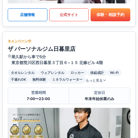
体験・相談予約
店舗情報
公式サイト
キャンペーン中
ザ パーソナルジム日暮里店
尾久駅から車で5分
東京都荒川区西日暮里３丁目６−１５ 北條ビル 4階
タオルレンタル
ウェアレンタル
ロッカー
体組成計
Wi-Fi
子連れOK
無料体験
ミネラルウォーター
もっと見る
営業時間
定休日
7:00〜23:00
年末年始休業のみ