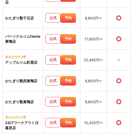
店
○
公式
予約
かたぎり塾千石店
8,800円〜
パーソナルジムféerie
○
公式
予約
17,600円〜
巣鴨店
キャンペーン中
-
公式
予約
20,460円〜
アップルジム町屋店
○
公式
予約
かたぎり塾西巣鴨店
8,800円〜
○
公式
予約
かたぎり塾巣鴨店
8,800円〜
キャンペーン中
○
公式
予約
24/7ワークアウト日
10,450円〜
暮里店