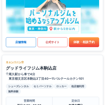
体験・相談予約
店舗情報
公式サイト
キャンペーン中
グッドライフジム本駒込店
尾久駅から車で4分
東京都文京区本駒込3丁目40ー11パルテールカテン101
シューズレンタル
セミパーソナル
ロッカー
他店舗利用
無料体験
営業時間
定休日