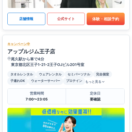
体験・相談予約
店舗情報
公式サイト
キャンペーン中
アップルジム王子店
尾久駅から車で4分
東京都北区王子1-21-2王子OJビル201号室
タオルレンタル
ウェアレンタル
セミパーソナル
完全個室
子連れOK
ウォーターサーバー
プロテイン
もっと見る
営業時間
定休日
7:00〜23:05
要確認