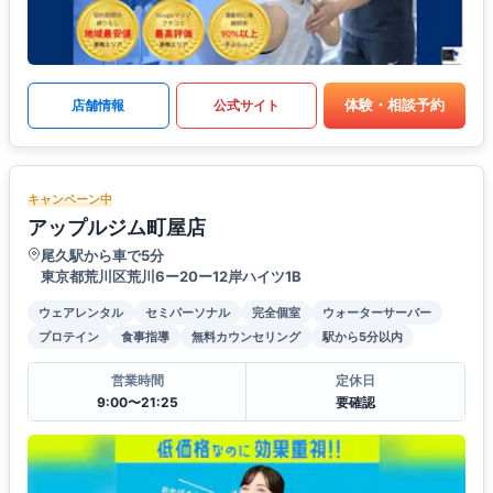
体験・相談予約
店舗情報
公式サイト
キャンペーン中
アップルジム町屋店
尾久駅から車で5分
東京都荒川区荒川6ー20ー12岸ハイツ1B
ウェアレンタル
セミパーソナル
完全個室
ウォーターサーバー
プロテイン
食事指導
無料カウンセリング
駅から5分以内
営業時間
定休日
9:00〜21:25
要確認