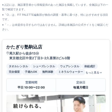
※上記には、施設運営者から情報提供のあった施設を掲載しています。全施設は下の一
覧で確認できます。
※「○」は、FIT PALETTE編集部が独自の調査・基準に基づき、特におすすめする項目
です。
※「－」は未提供を示すものではありません。詳細は各施設の公式サイトをご確認くだ
さい。
かたぎり塾駒込店
尾久駅から徒歩13分
東京都北区中里2丁目3-2久喜第2ビル3階
タオルレンタル
シューズレンタル
ウェアレンタル
体組成計
完全個室
子連れOK
無料体験
ミネラルウォーター
もっと見る
営業時間
定休日
平日 10:00〜22:00
毎週月曜日