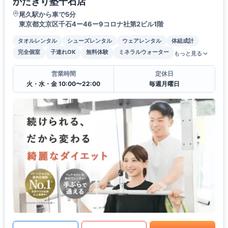
かたぎり塾千石店
尾久駅から車で5分
東京都文京区千石4ー46ー9コロナ社第2ビル1階
タオルレンタル
シューズレンタル
ウェアレンタル
体組成計
完全個室
子連れOK
無料体験
ミネラルウォーター
もっと見る
営業時間
定休日
火・水・金 10:00〜22:00
毎週月曜日