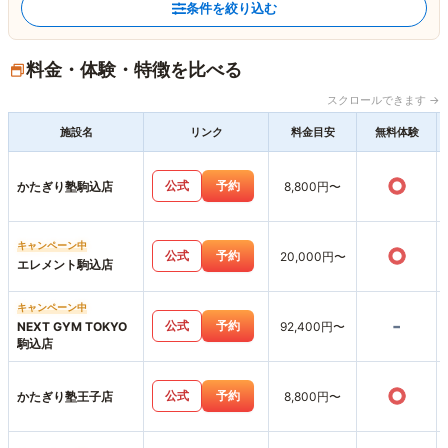
条件を絞り込む
料金・体験・特徴を比べる
スクロールできます →
施設名
リンク
料金目安
無料体験
○
公式
予約
かたぎり塾駒込店
8,800円〜
キャンペーン中
○
公式
予約
20,000円〜
エレメント駒込店
キャンペーン中
-
公式
予約
NEXT GYM TOKYO
92,400円〜
駒込店
○
公式
予約
かたぎり塾王子店
8,800円〜