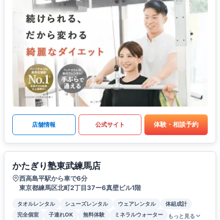
体験・相談予約
店舗情報
公式サイト
かたぎり塾東武練馬店
西高島平駅から車で6分
東京都練馬区北町2丁目37ー6真壁ビル1階
タオルレンタル
シューズレンタル
ウェアレンタル
体組成計
完全個室
子連れOK
無料体験
ミネラルウォーター
もっと見る