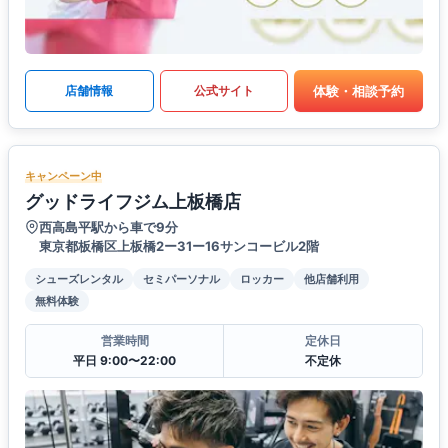
体験・相談予約
店舗情報
公式サイト
キャンペーン中
グッドライフジム上板橋店
西高島平駅から車で9分
東京都板橋区上板橋2ー31ー16サンコービル2階
シューズレンタル
セミパーソナル
ロッカー
他店舗利用
無料体験
営業時間
定休日
平日 9:00〜22:00
不定休