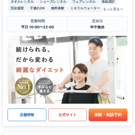
タオルレンタル
シューズレンタル
ウェアレンタル
体組成計
完全個室
子連れOK
無料体験
ミネラルウォーター
もっと見る
営業時間
定休日
平日 10:00〜22:00
年中無休
体験・相談予約
店舗情報
公式サイト