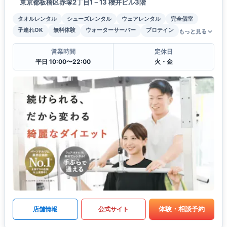
東京都板橋区赤塚2丁目1－13 櫻井ビル3階
タオルレンタル
シューズレンタル
ウェアレンタル
完全個室
子連れOK
無料体験
ウォーターサーバー
プロテイン
もっと見る
営業時間
定休日
平日 10:00〜22:00
火・金
体験・相談予約
店舗情報
公式サイト