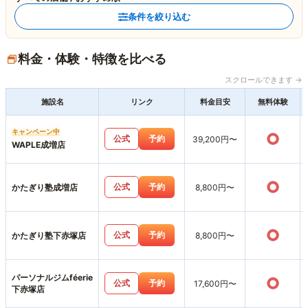
条件を絞り込む
料金・体験・特徴を比べる
スクロールできます →
施設名
リンク
料金目安
無料体験
キャンペーン中
○
公式
予約
39,200円〜
WAPLE成増店
○
公式
予約
かたぎり塾成増店
8,800円〜
○
公式
予約
かたぎり塾下赤塚店
8,800円〜
パーソナルジムféerie
○
公式
予約
17,600円〜
下赤塚店