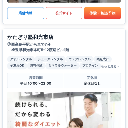
体験・相談予約
店舗情報
公式サイト
かたぎり塾和光市店
西高島平駅から車で7分
埼玉県和光市本町5-12渡辺ビル1階
タオルレンタル
シューズレンタル
ウェアレンタル
体組成計
子連れOK
無料体験
ミネラルウォーター
プロテイン
もっと見る
営業時間
定休日
平日 10:00〜22:00
定休日なし