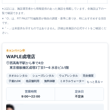
※上記には、施設運営者から情報提供のあった施設を掲載しています。全施設は下の一
覧で確認できます。
※「○」は、FIT PALETTE編集部が独自の調査・基準に基づき、特におすすめする項目
です。
※「－」は未提供を示すものではありません。詳細は各施設の公式サイトをご確認くだ
さい。
キャンペーン中
WAPLE成増店
西高島平駅から車で4分
東京都板橋区成増3丁目1ー6 水谷ビル1階
タオルレンタル
シューズレンタル
ウェアレンタル
完全個室
子連れOK
他店舗利用
無料体験
ミネラルウォーター
もっと見る
営業時間
定休日
9:00〜22:00
不定休