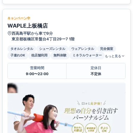
キャンペーン中
WAPLE上板橋店
西高島平駅から車で9分
東京都板橋区常盤台4丁目29ー7 1階
タオルレンタル
シューズレンタル
ウェアレンタル
完全個室
子連れOK
他店舗利用
無料体験
ミネラルウォーター
もっと見る
営業時間
定休日
9:00〜22:00
不定休