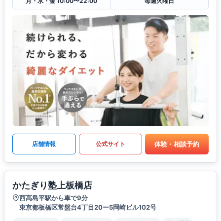
月・水・金 10:00〜22:00
毎週火曜日
体験・相談予約
店舗情報
公式サイト
かたぎり塾上板橋店
西高島平駅から車で9分
東京都板橋区常盤台4丁目20ー5岡崎ビル102号