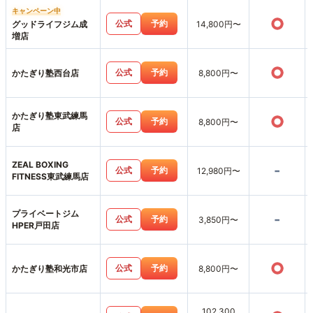
キャンペーン中
○
公式
予約
グッドライフジム成
14,800円〜
増店
○
公式
予約
かたぎり塾西台店
8,800円〜
かたぎり塾東武練馬
○
公式
予約
8,800円〜
店
ZEAL BOXING
-
公式
予約
12,980円〜
FITNESS東武練馬店
プライベートジム
-
公式
予約
3,850円〜
HPER戸田店
○
公式
予約
かたぎり塾和光市店
8,800円〜
102,300