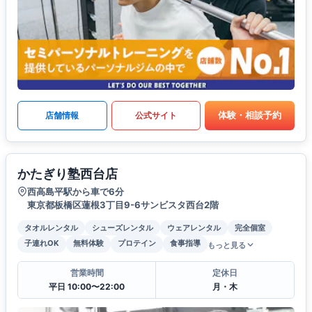
体験・相談予約
店舗情報
公式サイト
かたぎり塾西台店
西高島平駅から車で6分
東京都板橋区蓮根3丁目9-6サンビスタ西台2階
タオルレンタル
シューズレンタル
ウェアレンタル
完全個室
子連れOK
無料体験
プロテイン
食事指導
もっと見る
営業時間
定休日
平日 10:00〜22:00
月・木