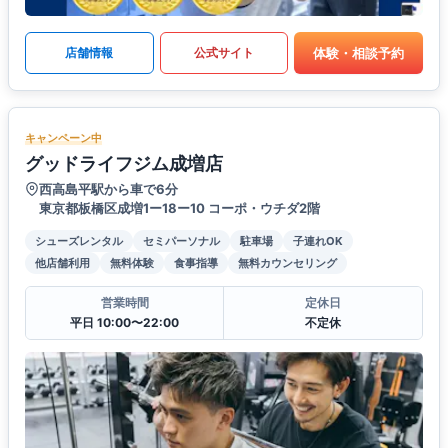
体験・相談予約
店舗情報
公式サイト
キャンペーン中
グッドライフジム成増店
西高島平駅から車で6分
東京都板橋区成増1ー18ー10 コーポ・ウチダ2階
シューズレンタル
セミパーソナル
駐車場
子連れOK
他店舗利用
無料体験
食事指導
無料カウンセリング
営業時間
定休日
平日 10:00〜22:00
不定休