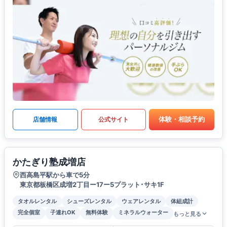
体験・相談予約
店舗情報
公式サイト
かたぎり塾成増店
西高島平駅から車で5分
東京都板橋区成増2丁目ー17ー5プラット･サキ1F
タオルレンタル
シューズレンタル
ウェアレンタル
体組成計
完全個室
子連れOK
無料体験
ミネラルウォーター
もっと見る