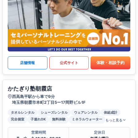
体験・相談予約
店舗情報
公式サイト
かたぎり塾朝霞店
西高島平駅から車で9分
埼玉県朝霞市本町2丁目5ー17岡野ビル1F
タオルレンタル
シューズレンタル
ウェアレンタル
体組成計
完全個室
子連れOK
無料体験
ミネラルウォーター
もっと見る
営業時間
定休日