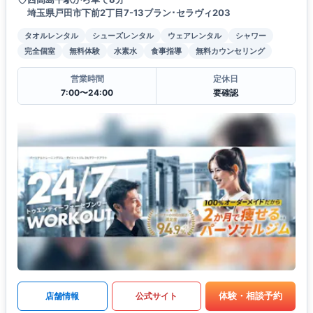
埼玉県戸田市下前2丁目7-13ブラン･セラヴィ203
タオルレンタル
シューズレンタル
ウェアレンタル
シャワー
完全個室
無料体験
水素水
食事指導
無料カウンセリング
営業時間
定休日
7:00〜24:00
要確認
体験・相談予約
店舗情報
公式サイト