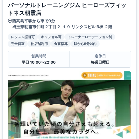
パーソナルトレーニングジム ヒーローズフィッ
トネス朝霞店
西高島平駅から車で9分
埼玉県朝霞市仲町２丁目２-１９ リンクスビル B棟 ２階
レッスン振替可
キャンセル可
トレーナーローテーション制
完全個室
他店舗利用
食事指導
駅から5分以内
営業時間
定休日
平日 10:00〜22:00
毎週日曜日