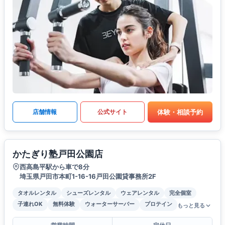
体験・相談予約
店舗情報
公式サイト
かたぎり塾戸田公園店
西高島平駅から車で8分
埼玉県戸田市本町1-16-16戸田公園貸事務所2F
タオルレンタル
シューズレンタル
ウェアレンタル
完全個室
子連れOK
無料体験
ウォーターサーバー
プロテイン
もっと見る