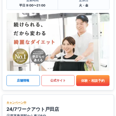
営業時間
定休日
平日 9:00〜21:00
火・金
体験・相談予約
店舗情報
公式サイト
キャンペーン中
24/7ワークアウト戸田店
西高島平駅から車で8分