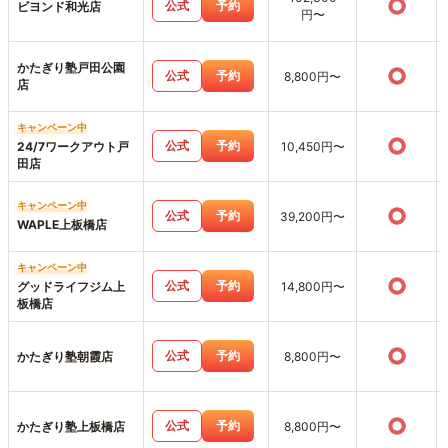
○
公式
予約
ビヨンド和光店
円〜
かたぎり塾戸田公園
○
公式
予約
8,800円〜
店
キャンペーン中
○
公式
予約
24/7ワークアウト戸
10,450円〜
田店
キャンペーン中
○
公式
予約
39,200円〜
WAPLE上板橋店
キャンペーン中
○
公式
予約
グッドライフジム上
14,800円〜
板橋店
○
公式
予約
かたぎり塾朝霞店
8,800円〜
○
公式
予約
かたぎり塾上板橋店
8,800円〜