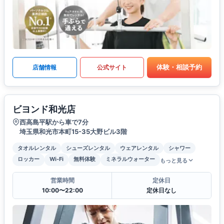
体験・相談予約
店舗情報
公式サイト
ビヨンド和光店
西高島平駅から車で7分
埼玉県和光市本町15-35大野ビル3階
タオルレンタル
シューズレンタル
ウェアレンタル
シャワー
ロッカー
Wi-Fi
無料体験
ミネラルウォーター
もっと見る
営業時間
定休日
10:00〜22:00
定休日なし