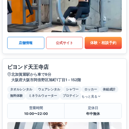
体験・相談予約
店舗情報
公式サイト
ビヨンド天王寺店
北加賀屋駅から車で9分
大阪府大阪市阿倍野区旭町1丁目1－152階
タオルレンタル
ウェアレンタル
シャワー
ロッカー
体組成計
無料体験
ミネラルウォーター
プロテイン
もっと見る
営業時間
定休日
10:00〜22:00
年中無休