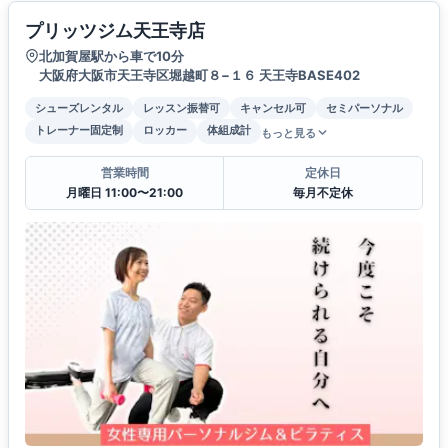
プリッツジム天王寺店
北加賀屋駅から車で10分
大阪府大阪市天王寺区堀越町８−１６ 天王寺BASE402
シューズレンタル
レッスン振替可
キャンセル可
セミパーソナル
トレーナー固定制
ロッカー
体組成計
もっと見る
営業時間
定休日
月曜日 11:00〜21:00
毎月不定休