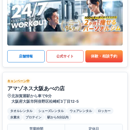
体験・相談予約
店舗情報
公式サイト
キャンペーン中
アマゾネス大阪あべの店
北加賀屋駅から車で9分
大阪府大阪市阿倍野区松崎町3丁目12-5
タオルレンタル
シューズレンタル
ウェアレンタル
ロッカー
水素水
プロテイン
駅から5分以内
営業時間
定休日