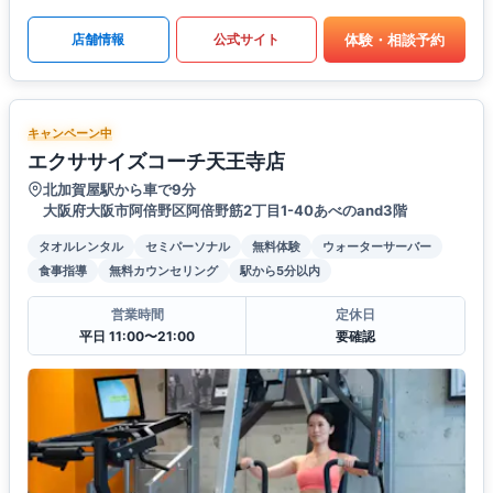
体験・相談予約
店舗情報
公式サイト
キャンペーン中
エクササイズコーチ天王寺店
北加賀屋駅から車で9分
大阪府大阪市阿倍野区阿倍野筋2丁目1-40あべのand3階
タオルレンタル
セミパーソナル
無料体験
ウォーターサーバー
食事指導
無料カウンセリング
駅から5分以内
営業時間
定休日
平日 11:00〜21:00
要確認