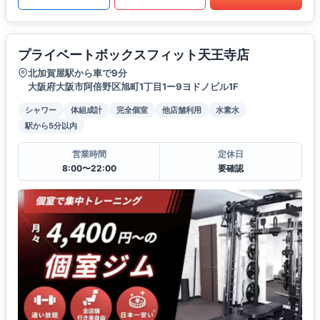
プライベートボックスフィット天王寺店
北加賀屋駅から車で9分
大阪府大阪市阿倍野区旭町1丁目1ー9ヨドノビル1F
シャワー
体組成計
完全個室
他店舗利用
水素水
駅から5分以内
営業時間
定休日
8:00〜22:00
要確認