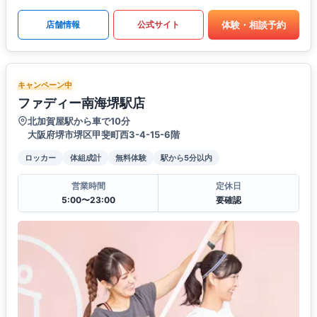
体験・相談予約
店舗情報
公式サイト
キャンペーン中
ファディー南海堺駅店
北加賀屋駅から車で10分
大阪府堺市堺区甲斐町西3-4-15-6階
ロッカー
体組成計
無料体験
駅から5分以内
営業時間
定休日
5:00〜23:00
要確認