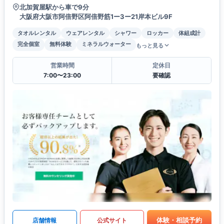
北加賀屋駅から車で9分
大阪府大阪市阿倍野区阿倍野筋1ー3ー21岸本ビル9F
タオルレンタル
ウェアレンタル
シャワー
ロッカー
体組成計
完全個室
無料体験
ミネラルウォーター
もっと見る
営業時間
定休日
7:00〜23:00
要確認
体験・相談予約
店舗情報
公式サイト