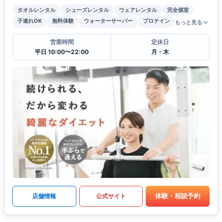
タオルレンタル
シューズレンタル
ウェアレンタル
完全個室
子連れOK
無料体験
ウォーターサーバー
プロテイン
もっと見る
営業時間
定休日
平日 10:00〜22:00
月・木
体験・相談予約
店舗情報
公式サイト