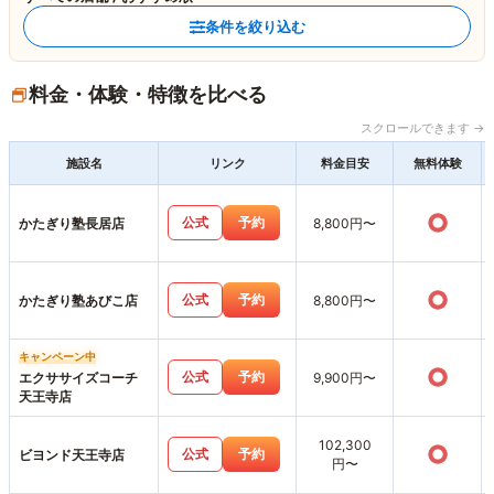
条件を絞り込む
料金・体験・特徴を比べる
スクロールできます →
施設名
リンク
料金目安
無料体験
○
公式
予約
かたぎり塾長居店
8,800円〜
○
公式
予約
かたぎり塾あびこ店
8,800円〜
キャンペーン中
○
公式
予約
エクササイズコーチ
9,900円〜
天王寺店
102,300
○
公式
予約
ビヨンド天王寺店
円〜