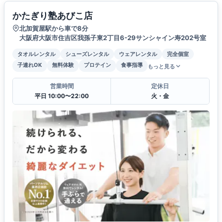
かたぎり塾あびこ店
北加賀屋駅から車で8分
大阪府大阪市住吉区我孫子東2丁目6-29サンシャイン寿202号室
タオルレンタル
シューズレンタル
ウェアレンタル
完全個室
子連れOK
無料体験
プロテイン
食事指導
もっと見る
営業時間
定休日
平日 10:00〜22:00
火・金