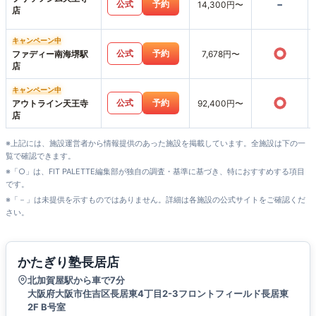
-
公式
予約
14,300円〜
店
キャンペーン中
○
公式
予約
ファディー南海堺駅
7,678円〜
店
キャンペーン中
○
公式
予約
アウトライン天王寺
92,400円〜
店
※上記には、施設運営者から情報提供のあった施設を掲載しています。全施設は下の一
覧で確認できます。
※「○」は、FIT PALETTE編集部が独自の調査・基準に基づき、特におすすめする項目
です。
※「－」は未提供を示すものではありません。詳細は各施設の公式サイトをご確認くだ
さい。
かたぎり塾長居店
北加賀屋駅から車で7分
大阪府大阪市住吉区長居東4丁目2-3フロントフィールド長居東
2F B号室