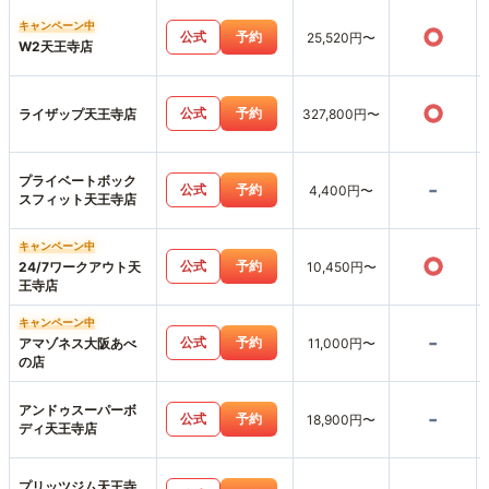
キャンペーン中
○
公式
予約
25,520円〜
W2天王寺店
○
公式
予約
ライザップ天王寺店
327,800円〜
プライベートボック
-
公式
予約
4,400円〜
スフィット天王寺店
キャンペーン中
○
公式
予約
24/7ワークアウト天
10,450円〜
王寺店
キャンペーン中
-
公式
予約
アマゾネス大阪あべ
11,000円〜
の店
アンドゥスーパーボ
-
公式
予約
18,900円〜
ディ天王寺店
プリッツジム天王寺