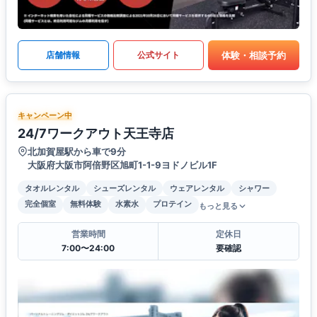
体験・相談予約
店舗情報
公式サイト
キャンペーン中
24/7ワークアウト天王寺店
北加賀屋駅から車で9分
大阪府大阪市阿倍野区旭町1-1-9ヨドノビル1F
タオルレンタル
シューズレンタル
ウェアレンタル
シャワー
完全個室
無料体験
水素水
プロテイン
もっと見る
営業時間
定休日
7:00〜24:00
要確認