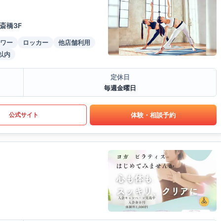
斎橋3F
ワー
ロッカー
他店舗利用
以内
定休日
毎週金曜日
体験・相談予約
公式サイト