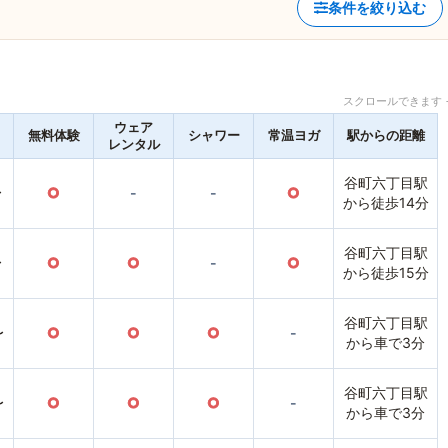
条件を絞り込む
スクロールできます 
ウェア
無料体験
シャワー
常温ヨガ
駅からの距離
レンタル
谷町六丁目駅
〜
○
-
-
○
から徒歩14分
谷町六丁目駅
〜
○
○
-
○
から徒歩15分
谷町六丁目駅
〜
○
○
○
-
から車で3分
谷町六丁目駅
〜
○
○
○
-
から車で3分