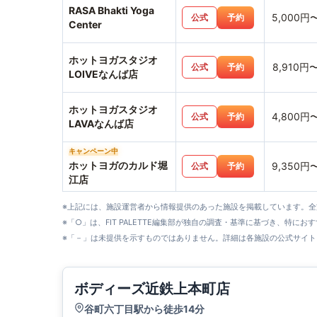
RASA Bhakti Yoga
5,000円
公式
予約
Center
ホットヨガスタジオ
8,910円
公式
予約
LOIVEなんば店
ホットヨガスタジオ
4,800円
公式
予約
LAVAなんば店
キャンペーン中
ホットヨガのカルド堀
9,350円
公式
予約
江店
※上記には、施設運営者から情報提供のあった施設を掲載しています。
※「○」は、FIT PALETTE編集部が独自の調査・基準に基づき、特にお
※「－」は未提供を示すものではありません。詳細は各施設の公式サイト
ボディーズ近鉄上本町店
谷町六丁目駅から徒歩14分