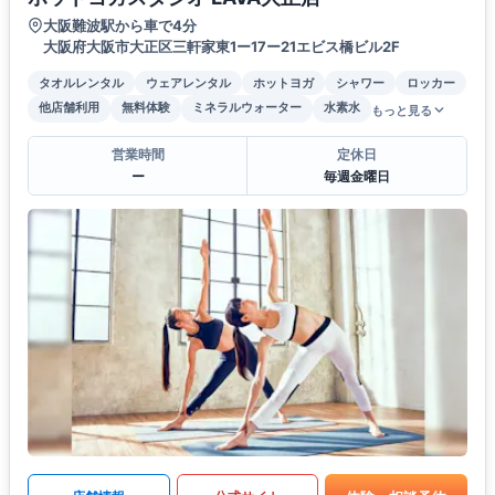
大阪難波駅から車で4分
大阪府大阪市大正区三軒家東1ー17ー21エビス橋ビル2F
タオルレンタル
ウェアレンタル
ホットヨガ
シャワー
ロッカー
他店舗利用
無料体験
ミネラルウォーター
水素水
もっと見る
営業時間
定休日
ー
毎週金曜日