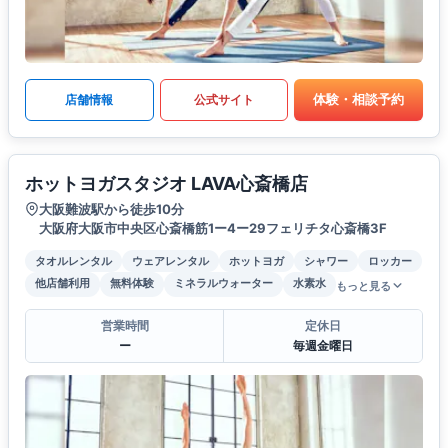
体験・相談予約
店舗情報
公式サイト
ホットヨガスタジオ LAVA心斎橋店
大阪難波駅から徒歩10分
大阪府大阪市中央区心斎橋筋1ー4ー29フェリチタ心斎橋3F
タオルレンタル
ウェアレンタル
ホットヨガ
シャワー
ロッカー
他店舗利用
無料体験
ミネラルウォーター
水素水
もっと見る
営業時間
定休日
ー
毎週金曜日