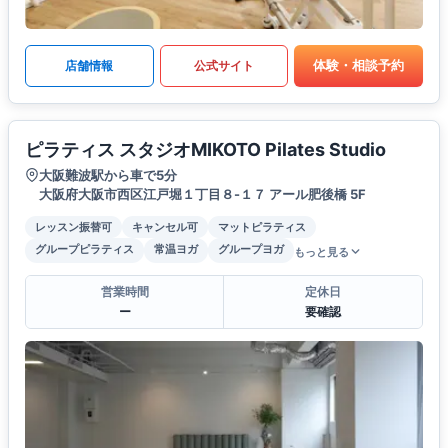
体験・相談予約
店舗情報
公式サイト
ピラティス スタジオMIKOTO Pilates Studio
大阪難波駅から車で5分
大阪府大阪市西区江戸堀１丁目８-１７ アール肥後橋 5F
レッスン振替可
キャンセル可
マットピラティス
グループピラティス
常温ヨガ
グループヨガ
もっと見る
営業時間
定休日
ー
要確認