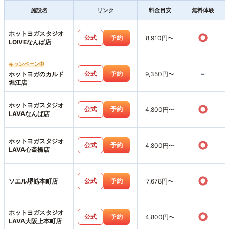
施設名
リンク
料金目安
無料体験
ホットヨガスタジオ
○
公式
予約
8,910円〜
LOIVEなんば店
キャンペーン中
-
公式
予約
ホットヨガのカルド
9,350円〜
堀江店
ホットヨガスタジオ
○
公式
予約
4,800円〜
LAVAなんば店
ホットヨガスタジオ
○
公式
予約
4,800円〜
LAVA心斎橋店
○
公式
予約
ソエル堺筋本町店
7,678円〜
ホットヨガスタジオ
○
公式
予約
4,800円〜
LAVA大阪上本町店