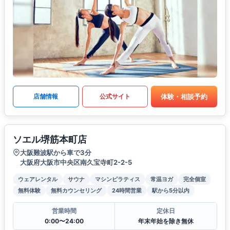
体験・相談予約
店舗情報
公式サイト
ソエル堺筋本町店
大阪難波駅から車で3分
大阪府大阪市中央区南久宝寺町2-2-5
ウェアレンタル
サウナ
マシンピラティス
常温ヨガ
完全個室
無料体験
無料カウンセリング
24時間営業
駅から5分以内
営業時間
定休日
0:00〜24:00
年末年始を除き無休