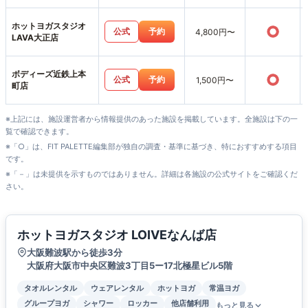
ホットヨガスタジオ
○
公式
予約
4,800円〜
LAVA大正店
ボディーズ近鉄上本
○
公式
予約
1,500円〜
町店
※上記には、施設運営者から情報提供のあった施設を掲載しています。全施設は下の一
覧で確認できます。
※「○」は、FIT PALETTE編集部が独自の調査・基準に基づき、特におすすめする項目
です。
※「－」は未提供を示すものではありません。詳細は各施設の公式サイトをご確認くだ
さい。
ホットヨガスタジオ LOIVEなんば店
大阪難波駅から徒歩3分
大阪府大阪市中央区難波3丁目5ー17北極星ビル5階
タオルレンタル
ウェアレンタル
ホットヨガ
常温ヨガ
グループヨガ
シャワー
ロッカー
他店舗利用
もっと見る