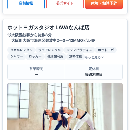
体験・相談予約
店舗情報
公式サイト
ホットヨガスタジオ LAVAなんば店
大阪難波駅から徒歩8分
大阪府大阪市浪速区難波中2ー3ー12MMOビル4F
タオルレンタル
ウェアレンタル
マシンピラティス
ホットヨガ
シャワー
ロッカー
他店舗利用
無料体験
もっと見る
営業時間
定休日
ー
毎週木曜日