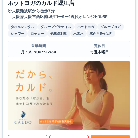
ホットヨガのカルド堀江店
大阪難波駅から徒歩7分
大阪府大阪市西区南堀江1ー9ー1現代オレンジビル5F
タオルレンタル
グループピラティス
ホットヨガ
グループヨガ
シャワー
ロッカー
他店舗利用
水素水
駅から5分以内
営業時間
定休日
月・水 7:00〜22:30
毎週木曜日