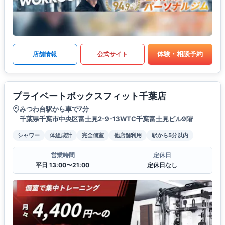
体験・相談予約
店舗情報
公式サイト
プライベートボックスフィット千葉店
みつわ台駅から車で7分
千葉県千葉市中央区富士見2-9-13WTC千葉富士見ビル9階
シャワー
体組成計
完全個室
他店舗利用
駅から5分以内
営業時間
定休日
平日 13:00〜21:00
定休日なし