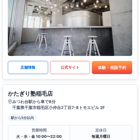
体験・相談予約
店舗情報
公式サイト
かたぎり塾稲毛店
みつわ台駅から車で8分
千葉県千葉市稲毛区小仲台2丁目7-8トモエビル 2F
駅から5分以内
営業時間
定休日
火・水・金 10:00〜22:00
毎週月曜日