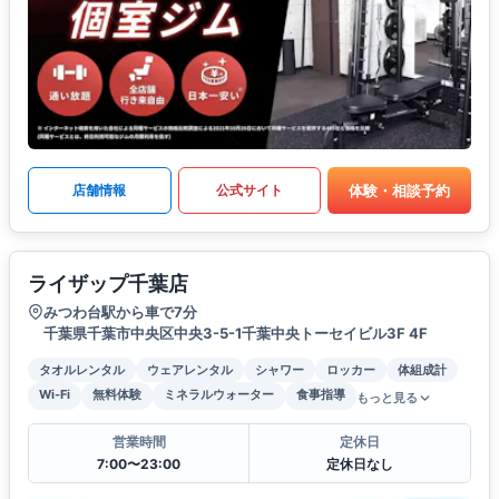
体験・相談予約
店舗情報
公式サイト
ライザップ千葉店
みつわ台駅から車で7分
千葉県千葉市中央区中央3-5-1千葉中央トーセイビル3F 4F
タオルレンタル
ウェアレンタル
シャワー
ロッカー
体組成計
Wi-Fi
無料体験
ミネラルウォーター
食事指導
もっと見る
営業時間
定休日
7:00〜23:00
定休日なし