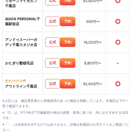
○
公式
予約
リボーンマイセルフ
83,600円〜
千葉店
QUICK PERSONAL千
○
公式
予約
550円〜
葉駅前店
アンドゥスーパーボ
○
公式
予約
18,200円〜
ディ千葉スタジオ店
-
公式
予約
かたぎり塾稲毛店
8,800円〜
キャンペーン中
○
公式
予約
92,400円〜
アウトライン千葉店
※上記には、施設運営者から情報提供のあった施設を掲載しています。全施設は下の一
覧で確認できます。
※「○」は、FIT PALETTE編集部が独自の調査・基準に基づき、特におすすめする項目
です。
※「－」は未提供を示すものではありません。詳細は各施設の公式サイトをご確認くだ
さい。