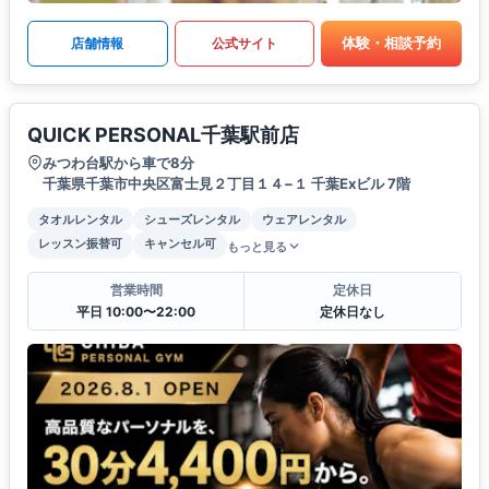
体験・相談予約
店舗情報
公式サイト
QUICK PERSONAL千葉駅前店
みつわ台駅から車で8分
千葉県千葉市中央区富士見２丁目１４−１ 千葉Exビル 7階
タオルレンタル
シューズレンタル
ウェアレンタル
レッスン振替可
キャンセル可
もっと見る
営業時間
定休日
平日 10:00〜22:00
定休日なし