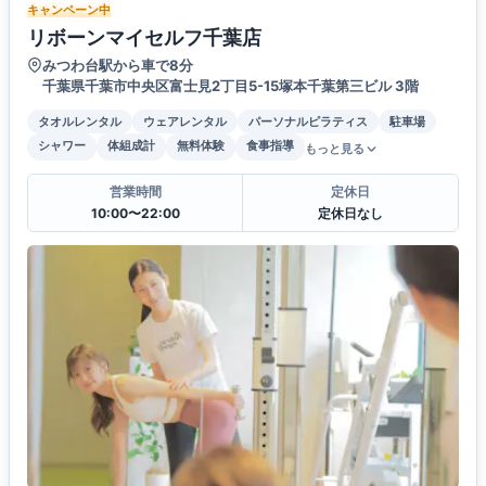
キャンペーン中
リボーンマイセルフ千葉店
みつわ台駅から車で8分
千葉県千葉市中央区富士見2丁目5-15塚本千葉第三ビル 3階
タオルレンタル
ウェアレンタル
パーソナルピラティス
駐車場
シャワー
体組成計
無料体験
食事指導
もっと見る
営業時間
定休日
10:00〜22:00
定休日なし