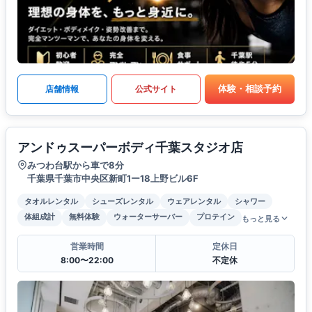
体験・相談予約
店舗情報
公式サイト
アンドゥスーパーボディ千葉スタジオ店
みつわ台駅から車で8分
千葉県千葉市中央区新町1ー18上野ビル6F
タオルレンタル
シューズレンタル
ウェアレンタル
シャワー
体組成計
無料体験
ウォーターサーバー
プロテイン
もっと見る
営業時間
定休日
8:00〜22:00
不定休