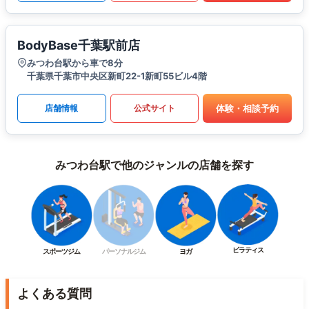
BodyBase千葉駅前店
みつわ台駅から車で8分
千葉県千葉市中央区新町22-1新町55ビル4階
体験・相談予約
店舗情報
公式サイト
みつわ台駅で他のジャンルの店舗を探す
ピラティス
スポーツジム
パーソナルジム
ヨガ
よくある質問