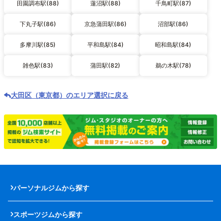
田園調布駅(88)
蓮沼駅(88)
千鳥町駅(87)
下丸子駅(86)
京急蒲田駅(86)
沼部駅(86)
多摩川駅(85)
平和島駅(84)
昭和島駅(84)
雑色駅(83)
蒲田駅(82)
鵜の木駅(78)
大田区（東京都）のエリア選択に戻る
パーソナルジムから探す
スポーツジムから探す