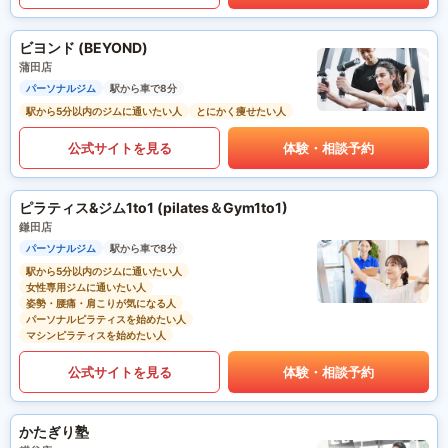
ビヨンド (BEYOND)
蒲田店
パーソナルジム
駅から車で8分
駅から5分以内のジムに通いたい人
とにかく痩せたい人
公式サイトを見る
体験・相談予約
ピラティス&ジム1to1 (pilates＆Gym1to1)
鎌田店
パーソナルジム
駅から車で8分
駅から5分以内のジムに通いたい人
女性専用ジムに通いたい人
姿勢・腰痛・肩こりが気になる人
パーソナルピラティスを始めたい人
マシンピラティスを始めたい人
公式サイトを見る
体験・相談予約
かたぎり塾