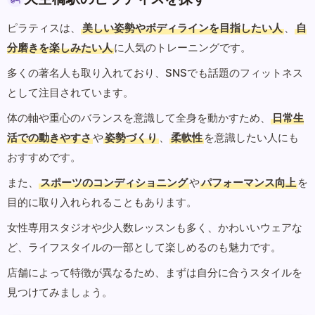
ピラティスは、
美しい姿勢やボディラインを目指したい人
、
自
分磨きを楽しみたい人
に人気のトレーニングです。
多くの著名人も取り入れており、SNSでも話題のフィットネス
として注目されています。
体の軸や重心のバランスを意識して全身を動かすため、
日常生
活での動きやすさ
や
姿勢づくり
、
柔軟性
を意識したい人にも
おすすめです。
また、
スポーツのコンディショニング
や
パフォーマンス向上
を
目的に取り入れられることもあります。
女性専用スタジオや少人数レッスンも多く、かわいいウェアな
ど、ライフスタイルの一部として楽しめるのも魅力です。
店舗によって特徴が異なるため、まずは自分に合うスタイルを
見つけてみましょう。