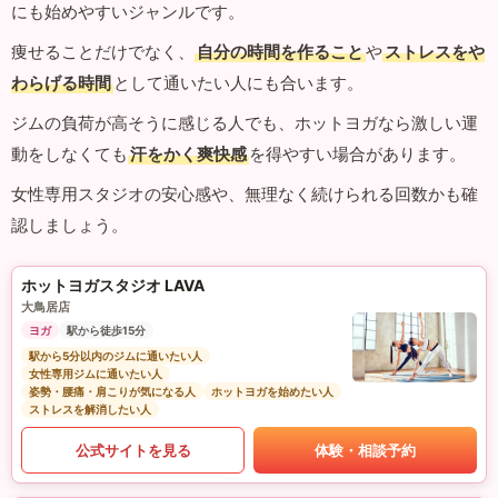
にも始めやすいジャンルです。
痩せることだけでなく、
自分の時間を作ること
や
ストレスをや
わらげる時間
として通いたい人にも合います。
ジムの負荷が高そうに感じる人でも、ホットヨガなら激しい運
動をしなくても
汗をかく爽快感
を得やすい場合があります。
女性専用スタジオの安心感や、無理なく続けられる回数かも確
認しましょう。
ホットヨガスタジオ LAVA
大鳥居店
ヨガ
駅から徒歩15分
駅から5分以内のジムに通いたい人
女性専用ジムに通いたい人
姿勢・腰痛・肩こりが気になる人
ホットヨガを始めたい人
ストレスを解消したい人
公式サイトを見る
体験・相談予約