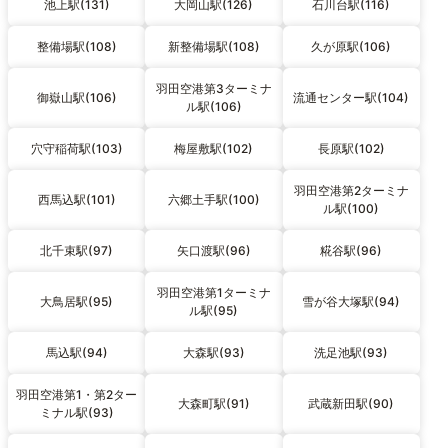
池上駅(131)
大岡山駅(126)
石川台駅(116)
整備場駅(108)
新整備場駅(108)
久が原駅(106)
羽田空港第3ターミナ
御嶽山駅(106)
流通センター駅(104)
ル駅(106)
穴守稲荷駅(103)
梅屋敷駅(102)
長原駅(102)
羽田空港第2ターミナ
西馬込駅(101)
六郷土手駅(100)
ル駅(100)
北千束駅(97)
矢口渡駅(96)
糀谷駅(96)
羽田空港第1ターミナ
大鳥居駅(95)
雪が谷大塚駅(94)
ル駅(95)
馬込駅(94)
大森駅(93)
洗足池駅(93)
羽田空港第1・第2ター
大森町駅(91)
武蔵新田駅(90)
ミナル駅(93)