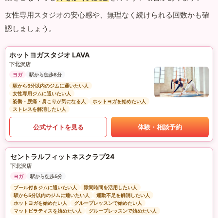
女性専用スタジオの安心感や、無理なく続けられる回数かも確
認しましょう。
ホットヨガスタジオ LAVA
下北沢店
ヨガ
駅から徒歩8分
駅から5分以内のジムに通いたい人
女性専用ジムに通いたい人
姿勢・腰痛・肩こりが気になる人
ホットヨガを始めたい人
ストレスを解消したい人
公式サイトを見る
体験・相談予約
セントラルフィットネスクラブ24
下北沢店
ヨガ
駅から徒歩5分
プール付きジムに通いたい人
隙間時間を活用したい人
駅から5分以内のジムに通いたい人
運動不足を解消したい人
ホットヨガを始めたい人
グループレッスンで始めたい人
マットピラティスを始めたい人
グループレッスンで始めたい人