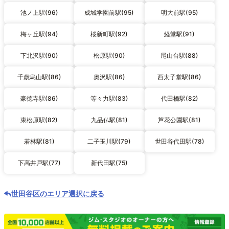
池ノ上駅(96)
成城学園前駅(95)
明大前駅(95)
梅ヶ丘駅(94)
桜新町駅(92)
経堂駅(91)
下北沢駅(90)
松原駅(90)
尾山台駅(88)
千歳烏山駅(86)
奥沢駅(86)
西太子堂駅(86)
豪徳寺駅(86)
等々力駅(83)
代田橋駅(82)
東松原駅(82)
九品仏駅(81)
芦花公園駅(81)
若林駅(81)
二子玉川駅(79)
世田谷代田駅(78)
下高井戸駅(77)
新代田駅(75)
世田谷区のエリア選択に戻る