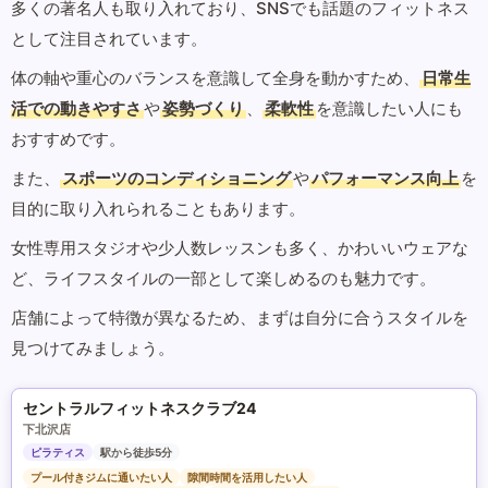
多くの著名人も取り入れており、SNSでも話題のフィットネス
として注目されています。
体の軸や重心のバランスを意識して全身を動かすため、
日常生
活での動きやすさ
や
姿勢づくり
、
柔軟性
を意識したい人にも
おすすめです。
また、
スポーツのコンディショニング
や
パフォーマンス向上
を
目的に取り入れられることもあります。
女性専用スタジオや少人数レッスンも多く、かわいいウェアな
ど、ライフスタイルの一部として楽しめるのも魅力です。
店舗によって特徴が異なるため、まずは自分に合うスタイルを
見つけてみましょう。
セントラルフィットネスクラブ24
下北沢店
ピラティス
駅から徒歩5分
プール付きジムに通いたい人
隙間時間を活用したい人