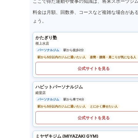
ここで得た運動や食事の知識は、将来スポーツジ
料金は月額、回数券、コースなど複雑な場合があ
ょう。
かたぎり塾
桜上水店
パーソナルジム
駅から徒歩2分
駅から5分以内のジムに通いたい人
姿勢・腰痛・肩こりが気になる人
公式サイトを見る
ハビットパーソナルジム
経堂店
パーソナルジム
駅から車で4分
駅から5分以内のジムに通いたい人
とにかく痩せたい人
公式サイトを見る
ミヤザキジム (MIYAZAKI GYM)