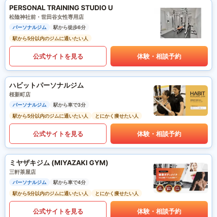
PERSONAL TRAINING STUDIO U
松陰神社前・世田谷女性専用店
パーソナルジム
駅から徒歩6分
駅から5分以内のジムに通いたい人
公式サイトを見る
体験・相談予約
ハビットパーソナルジム
桜新町店
パーソナルジム
駅から車で3分
駅から5分以内のジムに通いたい人
とにかく痩せたい人
公式サイトを見る
体験・相談予約
ミヤザキジム (MIYAZAKI GYM)
三軒茶屋店
パーソナルジム
駅から車で4分
駅から5分以内のジムに通いたい人
とにかく痩せたい人
公式サイトを見る
体験・相談予約