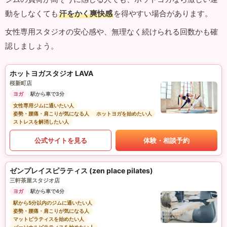
動をしなくても
汗をかく爽快感
を得やすい場合があります。
女性専用スタジオの安心感や、無理なく続けられる回数かも確
認しましょう。
ホットヨガスタジオ LAVA
桜新町店
ヨガ
駅から車で3分
女性専用ジムに通いたい人
姿勢・腰痛・肩こりが気になる人
ホットヨガを始めたい人
ストレスを解消したい人
公式サイトを見る
体験・相談予約
ゼンプレイスピラティス (zen place pilates)
三軒茶屋スタジオ店
ヨガ
駅から車で4分
駅から5分以内のジムに通いたい人
姿勢・腰痛・肩こりが気になる人
マットピラティスを始めたい人