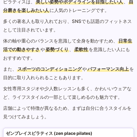
ピラティスは、
美しい姿勢やボディラインを目指したい人
、
自
分磨きを楽しみたい人
に人気のトレーニングです。
多くの著名人も取り入れており、SNSでも話題のフィットネス
として注目されています。
体の軸や重心のバランスを意識して全身を動かすため、
日常生
活での動きやすさ
や
姿勢づくり
、
柔軟性
を意識したい人にも
おすすめです。
また、
スポーツのコンディショニング
や
パフォーマンス向上
を
目的に取り入れられることもあります。
女性専用スタジオや少人数レッスンも多く、かわいいウェアな
ど、ライフスタイルの一部として楽しめるのも魅力です。
店舗によって特徴が異なるため、まずは自分に合うスタイルを
見つけてみましょう。
ゼンプレイスピラティス (zen place pilates)