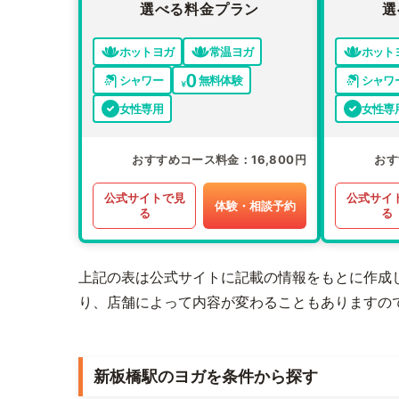
選べる料金プラン
選
ホットヨガ
常温ヨガ
ホット
シャワー
無料体験
シャワ
女性専用
女性専
おすすめコース料金
16,800円
おす
公式サイトで見
公式サイ
体験・相談予約
る
る
上記の表は公式サイトに記載の情報をもとに作成
り、店舗によって内容が変わることもありますの
新板橋駅のヨガを条件から探す