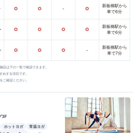
新板橋駅から
〜
○
○
-
○
車で6分
新板橋駅から
〜
○
○
○
○
車で6分
新板橋駅から
〜
○
○
○
-
車で7分
全施設は下の一覧で確認できます。
すすめする項目です。
をご確認ください。
3F
ホットヨガ
常温ヨガ