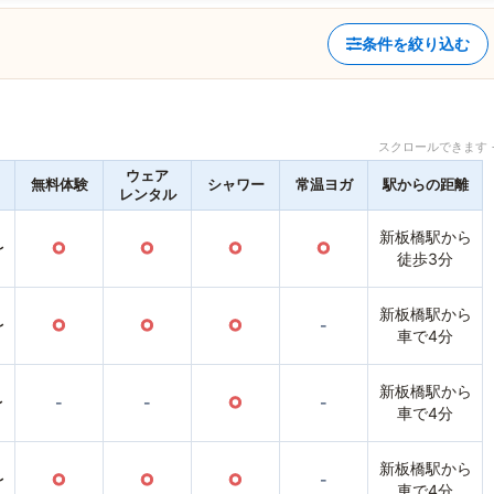
条件を絞り込む
スクロールできます 
ウェア
無料体験
シャワー
常温ヨガ
駅からの距離
レンタル
新板橋駅から
〜
○
○
○
○
徒歩3分
新板橋駅から
〜
○
○
○
-
車で4分
新板橋駅から
〜
-
-
○
-
車で4分
新板橋駅から
〜
○
○
○
-
車で4分