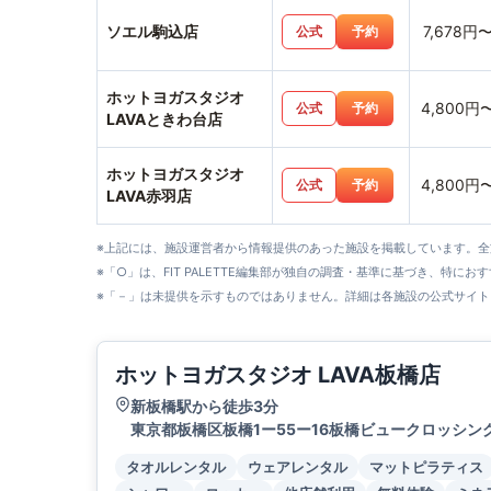
ソエル駒込店
7,678円
公式
予約
ホットヨガスタジオ
4,800円
公式
予約
LAVAときわ台店
ホットヨガスタジオ
4,800円
公式
予約
LAVA赤羽店
※上記には、施設運営者から情報提供のあった施設を掲載しています。
※「○」は、FIT PALETTE編集部が独自の調査・基準に基づき、特にお
※「－」は未提供を示すものではありません。詳細は各施設の公式サイト
ホットヨガスタジオ LAVA板橋店
新板橋駅から徒歩3分
東京都板橋区板橋1ー55ー16板橋ビュークロッシング
タオルレンタル
ウェアレンタル
マットピラティス