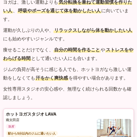
ヨガは、激しい運動よりも
気分転換を兼ねて運動習慣を作りた
い人
、
呼吸やポーズを通じて体を動かしたい人
に向いていま
す。
運動が久しぶりの人や、
リラックスしながら体を動かしたい人
にも始めやすいジャンルです。
痩せることだけでなく、
自分の時間を作ること
や
ストレスをや
わらげる時間
として通いたい人にも合います。
ジムの負荷が高そうに感じる人でも、ホットヨガなら激しい運
動をしなくても
汗をかく爽快感
を得やすい場合があります。
女性専用スタジオの安心感や、無理なく続けられる回数かも確
認しましょう。
ホットヨガスタジオ LAVA
南太田店
ヨガ
駅から5分以内のジムに通いたい人