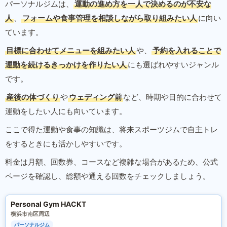
パーソナルジムは、
運動の進め方を一人で決めるのが不安な
人
、
フォームや食事管理を相談しながら取り組みたい人
に向い
ています。
目標に合わせてメニューを組みたい人
や、
予約を入れることで
運動を続けるきっかけを作りたい人
にも選ばれやすいジャンル
です。
産後の体づくり
や
ウェディング前
など、時期や目的に合わせて
運動をしたい人にも向いています。
ここで得た運動や食事の知識は、将来スポーツジムで自主トレ
をするときにも活かしやすいです。
料金は月額、回数券、コースなど複雑な場合があるため、公式
ページを確認し、総額や通える回数をチェックしましょう。
Personal Gym HACKT
横浜市南区周辺
パーソナルジム