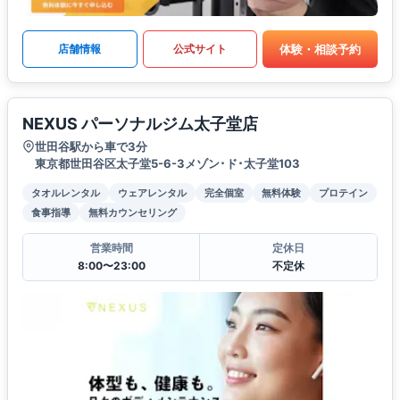
体験・相談予約
店舗情報
公式サイト
NEXUS パーソナルジム太子堂店
世田谷駅から車で3分
東京都世田谷区太子堂5-6-3メゾン･ド･太子堂103
タオルレンタル
ウェアレンタル
完全個室
無料体験
プロテイン
食事指導
無料カウンセリング
営業時間
定休日
8:00〜23:00
不定休