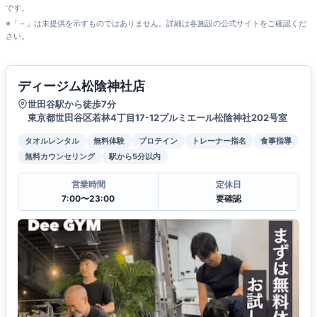
です。
※「－」は未提供を示すものではありません。詳細は各施設の公式サイトをご確認くだ
さい。
ディージム松陰神社店
世田谷駅から徒歩7分
東京都世田谷区若林4丁目17-12プルミエール松陰神社202号室​
タオルレンタル
無料体験
プロテイン
トレーナー指名
食事指導
無料カウンセリング
駅から5分以内
営業時間
定休日
7:00〜23:00
要確認