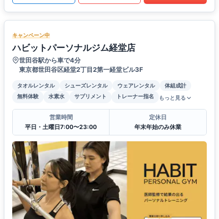
キャンペーン中
ハビットパーソナルジム経堂店
世田谷駅から車で4分
東京都世田谷区経堂2丁目2第一経堂ビル3F
タオルレンタル
シューズレンタル
ウェアレンタル
体組成計
無料体験
水素水
サプリメント
トレーナー指名
もっと見る
営業時間
定休日
平日・土曜日7:00〜23:00
年末年始のみ休業