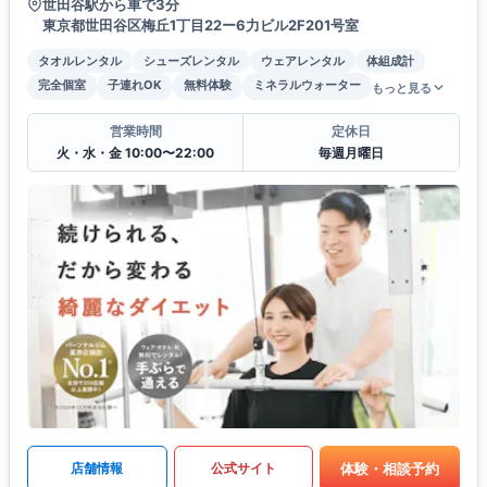
世田谷駅から車で3分
東京都世田谷区梅丘1丁目22ー6力ビル2F201号室
タオルレンタル
シューズレンタル
ウェアレンタル
体組成計
完全個室
子連れOK
無料体験
ミネラルウォーター
もっと見る
営業時間
定休日
火・水・金 10:00〜22:00
毎週月曜日
体験・相談予約
店舗情報
公式サイト