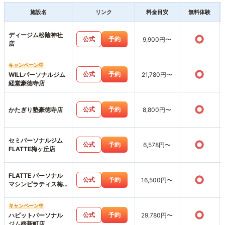
施設名
リンク
料金目安
無料体験
ディージム松陰神社
○
公式
予約
9,900円〜
店
キャンペーン中
○
公式
予約
WILLパーソナルジム
21,780円〜
経堂豪徳寺店
○
公式
予約
かたぎり塾豪徳寺店
8,800円〜
セミパーソナルジム
○
公式
予約
6,578円〜
FLATTE梅ヶ丘店
FLATTE パーソナル
○
公式
予約
16,500円〜
マシンピラティス梅
ヶ丘店
キャンペーン中
○
公式
予約
ハビットパーソナル
29,780円〜
ジム桜新町店