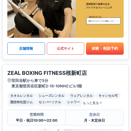
体験・相談予約
店舗情報
公式サイト
ZEAL BOXING FITNESS桜新町店
世田谷駅から車で3分
東京都世田谷区新町2-15-10NHCビル1階
タオルレンタル
シューズレンタル
ウェアレンタル
キャンセル可
競技特化型ジム
セミパーソナル
シャワー
もっと見る
営業時間
定休日
平日・祝日10:00〜22:00
月・木定休日