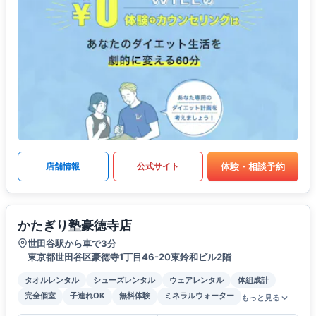
体験・相談予約
店舗情報
公式サイト
かたぎり塾豪徳寺店
世田谷駅から車で3分
東京都世田谷区豪徳寺1丁目46-20東鈴和ビル2階
タオルレンタル
シューズレンタル
ウェアレンタル
体組成計
完全個室
子連れOK
無料体験
ミネラルウォーター
もっと見る