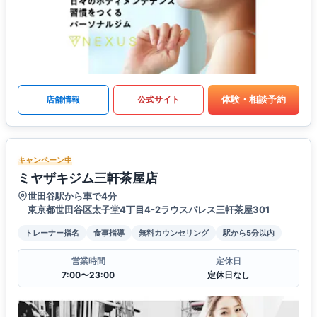
体験・相談予約
店舗情報
公式サイト
キャンペーン中
ミヤザキジム三軒茶屋店
世田谷駅から車で4分
東京都世田谷区太子堂4丁目4-2ラウスパレス三軒茶屋301
トレーナー指名
食事指導
無料カウンセリング
駅から5分以内
営業時間
定休日
7:00〜23:00
定休日なし