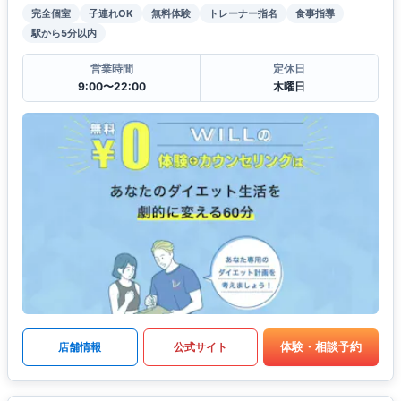
完全個室
子連れOK
無料体験
トレーナー指名
食事指導
駅から5分以内
営業時間
定休日
9:00〜22:00
木曜日
体験・相談予約
店舗情報
公式サイト