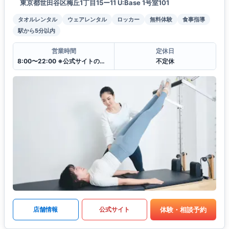
東京都世田谷区梅丘1丁目15ー11 U:Base 1号室101
タオルレンタル
ウェアレンタル
ロッカー
無料体験
食事指導
駅から5分以内
営業時間
定休日
8:00〜22:00 ※公式サイトのレッスンスケジュール表をご参照下さい
不定休
体験・相談予約
店舗情報
公式サイト