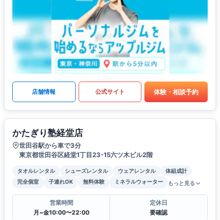
体験・相談予約
店舗情報
公式サイト
かたぎり塾経堂店
世田谷駅から車で3分
東京都世田谷区経堂1丁目23-15六ツ木ビル2階
タオルレンタル
シューズレンタル
ウェアレンタル
体組成計
完全個室
子連れOK
無料体験
ミネラルウォーター
もっと見る
営業時間
定休日
月~金10:00〜22:00
要確認