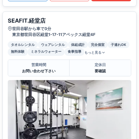
SEAFIT.経堂店
世田谷駅から車で3分
東京都世田谷区経堂1-17-11アペックス経堂4F
タオルレンタル
ウェアレンタル
体組成計
完全個室
子連れOK
無料体験
ミネラルウォーター
食事指導
もっと見る
営業時間
定休日
お問い合わせ下さい
要確認