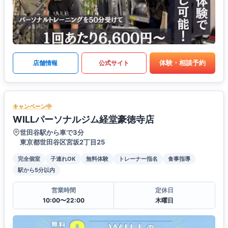
体験・相談予約
店舗情報
公式サイト
キャンペーン中
WILLパーソナルジム経堂豪徳寺店
世田谷駅から車で3分
東京都世田谷区宮坂2丁目25
完全個室
子連れOK
無料体験
トレーナー指名
食事指導
駅から5分以内
営業時間
定休日
10:00〜22:00
木曜日