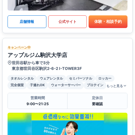
体験・相談予約
店舗情報
公式サイト
キャンペーン中
アップルジム駒沢大学店
世田谷駅から車で3分
東京都世田谷区駒沢2-6-2 I-TOWER3F
タオルレンタル
ウェアレンタル
セミパーソナル
ロッカー
完全個室
子連れOK
ウォーターサーバー
プロテイン
もっと見る
営業時間
定休日
9:00〜21:25
要確認