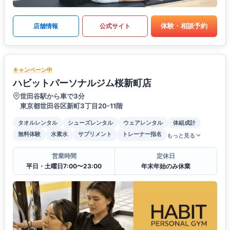
体験・相談予約
店舗情報
公式サイト
キャンペーン中
ハビットパーソナルジム桜新町店
世田谷駅から車で3分
東京都世田谷区新町3丁目20-11階
タオルレンタル
シューズレンタル
ウェアレンタル
体組成計
無料体験
水素水
サプリメント
トレーナー指名
もっと見る
営業時間
定休日
平日・土曜日7:00〜23:00
年末年始のみ休業