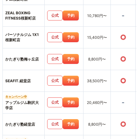
ZEAL BOXING
-
公式
予約
10,780円〜
FITNESS桜新町店
パーソナルジム 1X1
○
公式
予約
15,400円〜
桜新町店
○
公式
予約
かたぎり塾梅ヶ丘店
8,800円〜
○
公式
予約
SEAFIT.経堂店
38,500円〜
キャンペーン中
-
公式
予約
アップルジム駒沢大
20,460円〜
学店
○
公式
予約
かたぎり塾経堂店
8,800円〜