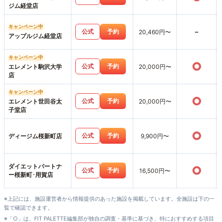
ジム経堂店
キャンペーン中
-
公式
予約
20,460円〜
アップルジム経堂店
キャンペーン中
○
公式
予約
エレメント駒沢大学
20,000円〜
店
キャンペーン中
○
公式
予約
エレメント世田谷太
20,000円〜
子堂店
○
公式
予約
ディージム桜新町店
9,900円〜
ダイエットパートナ
○
公式
予約
16,500円〜
ー桜新町･用賀店
※上記には、施設運営者から情報提供のあった施設を掲載しています。全施設は下の一
覧で確認できます。
※「○」は、FIT PALETTE編集部が独自の調査・基準に基づき、特におすすめする項目