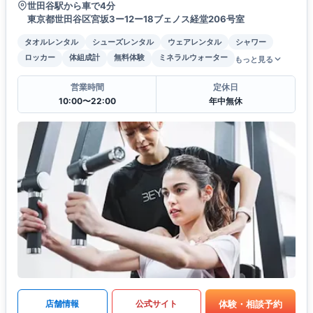
世田谷駅から車で4分
東京都世田谷区宮坂3ー12ー18ブェノス経堂206号室
タオルレンタル
シューズレンタル
ウェアレンタル
シャワー
ロッカー
体組成計
無料体験
ミネラルウォーター
もっと見る
営業時間
定休日
10:00〜22:00
年中無休
体験・相談予約
店舗情報
公式サイト