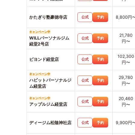
かたぎり塾豪徳寺店
8,800円
公式
予約
キャンペーン中
21,780
WILLパーソナルジム
公式
予約
円〜
経堂2号店
102,300
ビヨンド経堂店
公式
予約
円〜
キャンペーン中
29,780
ハビットパーソナルジ
公式
予約
円〜
ム経堂店
20,460
キャンペーン中
公式
予約
アップルジム経堂店
円〜
ディージム松陰神社店
9,900円
公式
予約