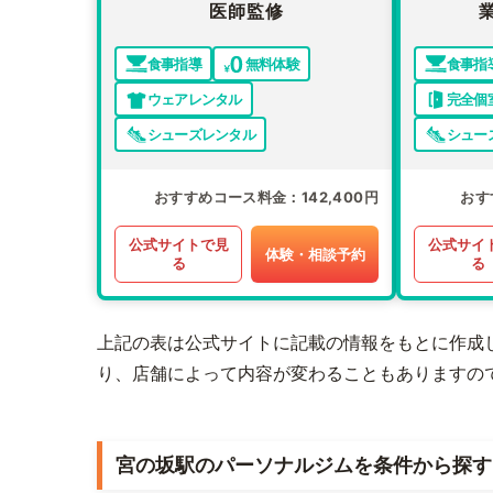
医師監修
食事指導
無料体験
食事指
ウェアレンタル
完全個
シューズレンタル
シュー
おすすめコース料金
142,400円
おす
公式サイトで見
公式サイ
体験・相談予約
る
る
上記の表は公式サイトに記載の情報をもとに作成
り、店舗によって内容が変わることもありますの
宮の坂駅のパーソナルジムを条件から探す