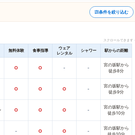
条件を絞り込む
スクロールできます 
ウェア
無料体験
食事指導
シャワー
駅からの距離
レンタル
宮の坂駅から
○
○
-
-
徒歩8分
宮の坂駅から
○
○
○
-
徒歩9分
宮の坂駅から
〜
○
○
○
-
徒歩10分
宮の坂駅から
-
○
○
-
徒歩10分