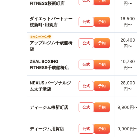
公式
予約
FITNESS桜新町店
円〜
ダイエットパートナー
16,500
公式
予約
桜新町･用賀店
円〜
キャンペーン中
20,460
アップルジム千歳船橋
公式
予約
円〜
店
ZEAL BOXING
10,780
公式
予約
FITNESS千歳船橋店
円〜
NEXUS パーソナルジ
28,000
公式
予約
ム太子堂店
円〜
ディージム桜新町店
9,900円
公式
予約
ディージム用賀店
9,900円
公式
予約