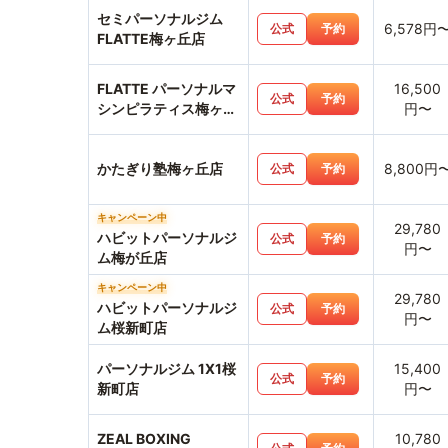
セミパーソナルジム
6,578円
公式
予約
FLATTE梅ヶ丘店
FLATTE パーソナルマ
16,500
公式
予約
シンピラティス梅ヶ丘
円〜
店
かたぎり塾梅ヶ丘店
8,800円
公式
予約
キャンペーン中
29,780
ハビットパーソナルジ
公式
予約
円〜
ム梅が丘店
キャンペーン中
29,780
ハビットパーソナルジ
公式
予約
円〜
ム桜新町店
パーソナルジム 1X1桜
15,400
公式
予約
新町店
円〜
ZEAL BOXING
10,780