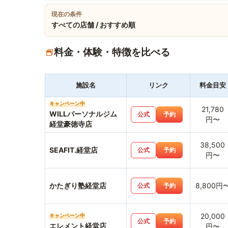
現在の条件
すべての店舗 / おすすめ順
料金・体験・特徴を比べる
施設名
リンク
料金目安
キャンペーン中
21,780
WILLパーソナルジム
公式
予約
円〜
経堂豪徳寺店
38,500
SEAFIT.経堂店
公式
予約
円〜
かたぎり塾経堂店
8,800円
公式
予約
20,000
キャンペーン中
公式
予約
エレメント経堂店
円〜