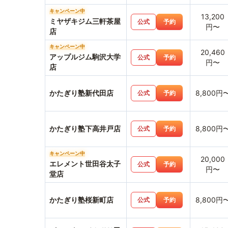
キャンペーン中
13,200
ミヤザキジム三軒茶屋
公式
予約
円〜
店
キャンペーン中
20,460
アップルジム駒沢大学
公式
予約
円〜
店
かたぎり塾新代田店
8,800円
公式
予約
かたぎり塾下高井戸店
8,800円
公式
予約
キャンペーン中
20,000
エレメント世田谷太子
公式
予約
円〜
堂店
かたぎり塾桜新町店
8,800円
公式
予約