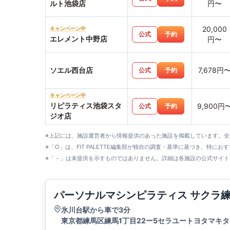
ルト池袋店
円〜
20,000
キャンペーン中
公式
予約
エレメント中野店
円〜
ソエル西台店
7,678円
公式
予約
キャンペーン中
リピラティス池袋スタ
9,900円
公式
予約
ジオ店
※上記には、施設運営者から情報提供のあった施設を掲載しています。
※「○」は、FIT PALETTE編集部が独自の調査・基準に基づき、特にお
※「－」は未提供を示すものではありません。詳細は各施設の公式サイト
パーソナルマシンピラティス サクラ
氷川台駅から車で3分
東京都練馬区練馬1丁目22ー5セラユートヨタマキタ