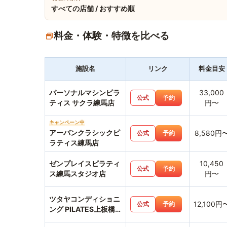
すべての店舗 / おすすめ順
料金・体験・特徴を比べる
施設名
リンク
料金目安
パーソナルマシンピラ
33,000
公式
予約
ティス サクラ練馬店
円〜
キャンペーン中
アーバンクラシックピ
8,580円
公式
予約
ラティス練馬店
ゼンプレイスピラティ
10,450
公式
予約
ス練馬スタジオ店
円〜
ツタヤコンディショニ
12,100円
公式
予約
ング PILATES上板橋
店