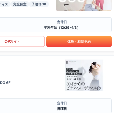
ティス
完全個室
子連れOK
定休日
年末年始（12/29~1/3）
体験・相談予約
公式サイト
DG 6F
定休日
日曜日