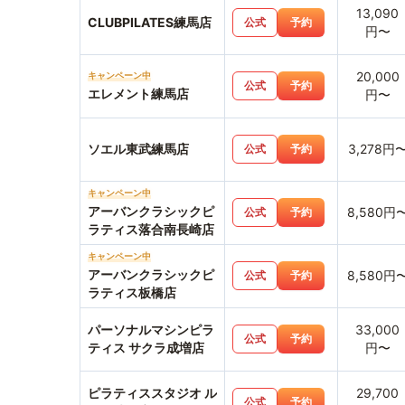
13,090
CLUBPILATES練馬店
公式
予約
円〜
20,000
キャンペーン中
公式
予約
エレメント練馬店
円〜
ソエル東武練馬店
3,278円
公式
予約
キャンペーン中
アーバンクラシックピ
8,580円
公式
予約
ラティス落合南長崎店
キャンペーン中
アーバンクラシックピ
8,580円
公式
予約
ラティス板橋店
パーソナルマシンピラ
33,000
公式
予約
ティス サクラ成増店
円〜
ピラティススタジオ ル
29,700
公式
予約