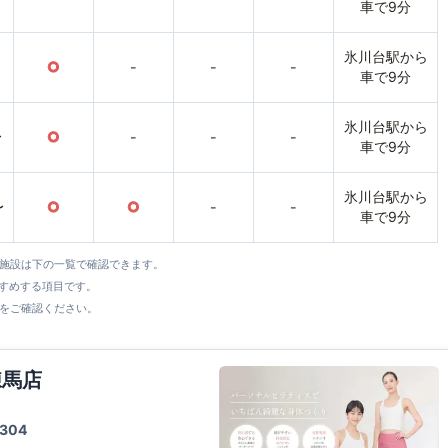
車で9分
氷川台駅から
○
-
-
-
車で9分
氷川台駅から
〜
○
-
-
-
車で9分
氷川台駅から
〜
○
○
-
-
車で9分
全施設は下の一覧で確認できます。
すすめする項目です。
をご確認ください。
練馬店
304