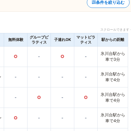
条件を絞り込む
スクロールできます 
グループピ
マットピラ
無料体験
子連れOK
駅からの距離
ラティス
ティス
氷川台駅から
○
-
○
-
車で3分
氷川台駅から
〜
-
-
-
-
車で4分
氷川台駅から
-
○
-
○
車で4分
氷川台駅から
〜
○
-
-
-
車で4分