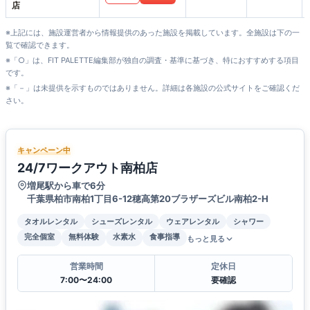
店
※上記には、施設運営者から情報提供のあった施設を掲載しています。全施設は下の一
覧で確認できます。
※「○」は、FIT PALETTE編集部が独自の調査・基準に基づき、特におすすめする項目
です。
※「－」は未提供を示すものではありません。詳細は各施設の公式サイトをご確認くだ
さい。
キャンペーン中
24/7ワークアウト南柏店
増尾駅から車で6分
千葉県柏市南柏1丁目6-12穂高第20ブラザーズビル南柏2-H
タオルレンタル
シューズレンタル
ウェアレンタル
シャワー
完全個室
無料体験
水素水
食事指導
もっと見る
営業時間
定休日
7:00〜24:00
要確認