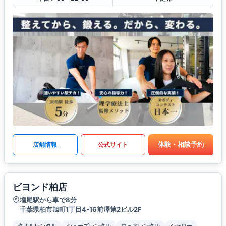
体験・相談予約
店舗情報
公式サイト
ビヨンド柏店
増尾駅から車で8分
千葉県柏市旭町1丁目4-16前澤第2ビル2F
タオルレンタル
シューズレンタル
ウェアレンタル
シャワー