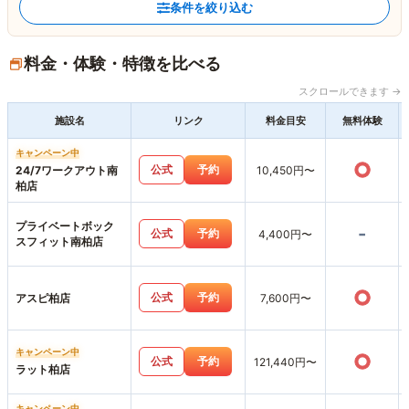
条件を絞り込む
料金・体験・特徴を比べる
スクロールできます →
施設名
リンク
料金目安
無料体験
キャンペーン中
○
公式
予約
24/7ワークアウト南
10,450円〜
柏店
プライベートボック
-
公式
予約
4,400円〜
スフィット南柏店
○
公式
予約
アスピ柏店
7,600円〜
キャンペーン中
○
公式
予約
121,440円〜
ラット柏店
キャンペーン中