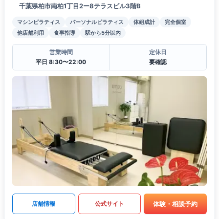
千葉県柏市南柏1丁目2ー8テラスビル3階B
マシンピラティス
パーソナルピラティス
体組成計
完全個室
他店舗利用
食事指導
駅から5分以内
営業時間
定休日
平日 8:30〜22:00
要確認
体験・相談予約
店舗情報
公式サイト