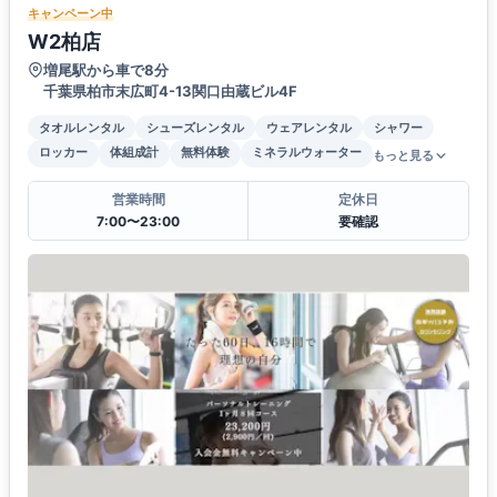
キャンペーン中
W2柏店
増尾駅から車で8分
千葉県柏市末広町4-13関口由蔵ビル4F
タオルレンタル
シューズレンタル
ウェアレンタル
シャワー
ロッカー
体組成計
無料体験
ミネラルウォーター
もっと見る
営業時間
定休日
7:00〜23:00
要確認