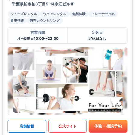
千葉県柏市柏3丁目5-14永江ビル1F
シューズレンタル
ウェアレンタル
無料体験
トレーナー指名
食事指導
無料カウンセリング
営業時間
定休日
月~金曜日10:00〜22:00
定休日なし
体験・相談予約
店舗情報
公式サイト