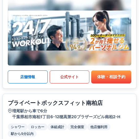
体験・相談予約
店舗情報
公式サイト
プライベートボックスフィット南柏店
増尾駅から車で6分
千葉県柏市南柏1丁目6-12穂高第20ブラザーズビル南柏2-H
シャワー
ロッカー
体組成計
完全個室
他店舗利用
駅から5分以内