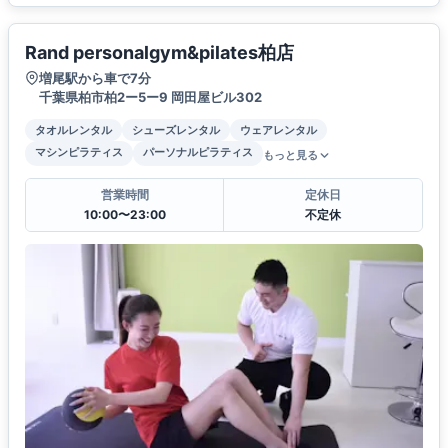
Rand personalgym&pilates柏店
増尾駅から車で7分
千葉県柏市柏2ー5ー9 岡田屋ビル302
タオルレンタル
シューズレンタル
ウェアレンタル
マシンピラティス
パーソナルピラティス
もっと見る
営業時間
定休日
10:00〜23:00
不定休