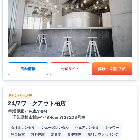
体験・相談予約
店舗情報
公式サイト
キャンペーン中
24/7ワークアウト柏店
増尾駅から車で8分
千葉県柏市柏5-1-18Room328203号室
タオルレンタル
シューズレンタル
ウェアレンタル
シャワー
完全個室
無料体験
水素水
食事指導
無料カウンセリング