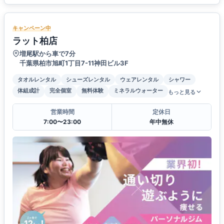
キャンペーン中
ラット柏店
増尾駅から車で7分
千葉県柏市旭町1丁目7-11神田ビル3F
タオルレンタル
シューズレンタル
ウェアレンタル
シャワー
体組成計
完全個室
無料体験
ミネラルウォーター
もっと見る
営業時間
定休日
7:00〜23:00
年中無休