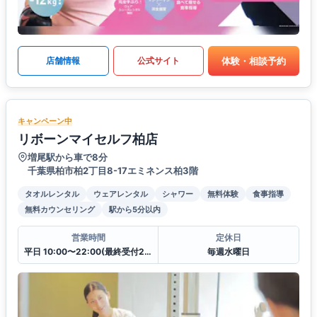
体験・相談予約
店舗情報
公式サイト
キャンペーン中
リボーンマイセルフ柏店
増尾駅から車で8分
千葉県柏市柏2丁目8-17エミネンス柏3階
タオルレンタル
ウェアレンタル
シャワー
無料体験
食事指導
無料カウンセリング
駅から5分以内
営業時間
定休日
平日 10:00〜22:00(最終受付21:00)
毎週水曜日