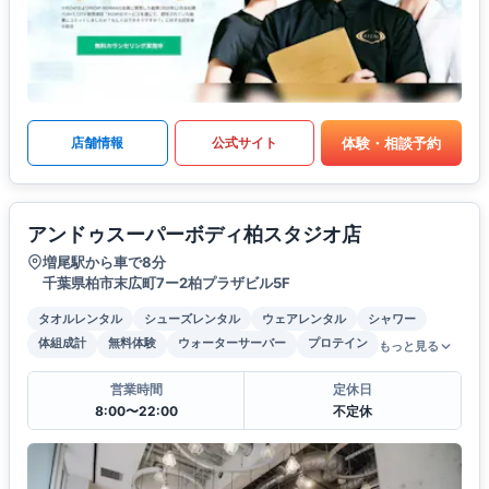
体験・相談予約
店舗情報
公式サイト
アンドゥスーパーボディ柏スタジオ店
増尾駅から車で8分
千葉県柏市末広町7ー2柏プラザビル5F
タオルレンタル
シューズレンタル
ウェアレンタル
シャワー
体組成計
無料体験
ウォーターサーバー
プロテイン
もっと見る
営業時間
定休日
8:00〜22:00
不定休