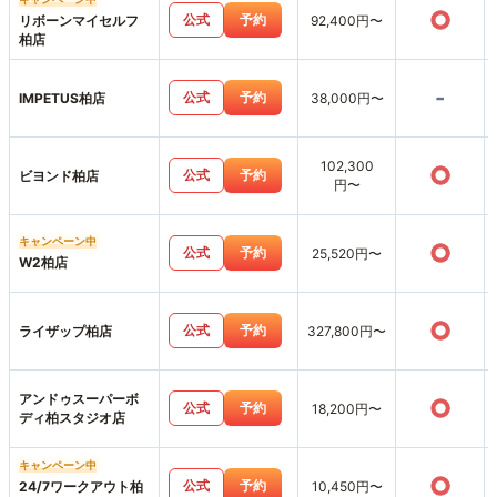
○
公式
予約
リボーンマイセルフ
92,400円〜
柏店
-
公式
予約
IMPETUS柏店
38,000円〜
102,300
○
公式
予約
ビヨンド柏店
円〜
キャンペーン中
○
公式
予約
25,520円〜
W2柏店
○
公式
予約
ライザップ柏店
327,800円〜
アンドゥスーパーボ
○
公式
予約
18,200円〜
ディ柏スタジオ店
キャンペーン中
○
公式
予約
24/7ワークアウト柏
10,450円〜