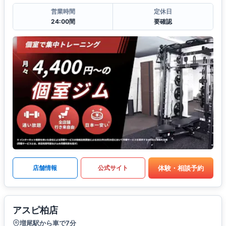
営業時間
定休日
24:00間
要確認
体験・相談予約
店舗情報
公式サイト
アスピ柏店
増尾駅から車で7分