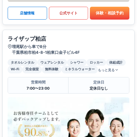
体験・相談予約
店舗情報
公式サイト
ライザップ柏店
増尾駅から車で8分
千葉県柏市柏4-8-1柏東口金子ビル4F
タオルレンタル
ウェアレンタル
シャワー
ロッカー
体組成計
Wi-Fi
完全個室
無料体験
ミネラルウォーター
もっと見る
営業時間
定休日
7:00〜23:00
定休日なし