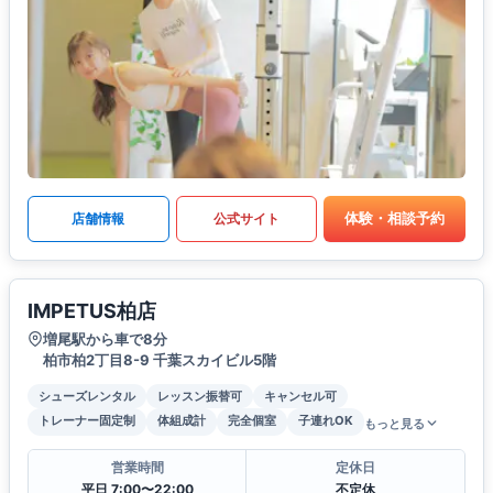
体験・相談予約
店舗情報
公式サイト
IMPETUS柏店
増尾駅から車で8分
柏市柏2丁目8-9 千葉スカイビル5階
シューズレンタル
レッスン振替可
キャンセル可
トレーナー固定制
体組成計
完全個室
子連れOK
もっと見る
営業時間
定休日
平日 7:00〜22:00
不定休