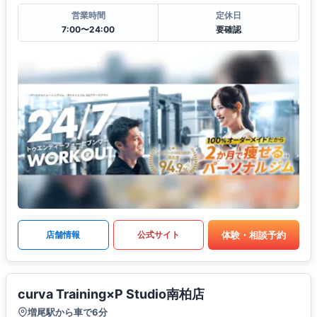
営業時間
定休日
7:00〜24:00
要確認
体験・相談予約
店舗情報
公式サイト
curva Training×P Studio南柏店
増尾駅から車で6分