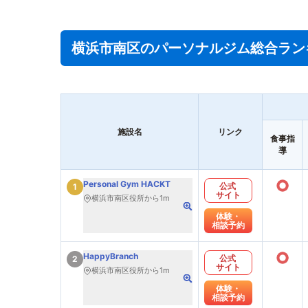
横浜市南区のパーソナルジム総合ラン
施設名
リンク
食事指
導
○
Personal Gym HACKT
公式
1
サイト
横浜市南区役所から1m
体験・
相談予約
○
HappyBranch
公式
2
サイト
横浜市南区役所から1m
体験・
相談予約