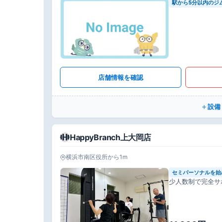
駅から5分以内のジ
店舗情報を確認
設備
HappyBranch上大岡店
横浜市南区役所から1m
セミパーソナルを始
少人数制で完全サ