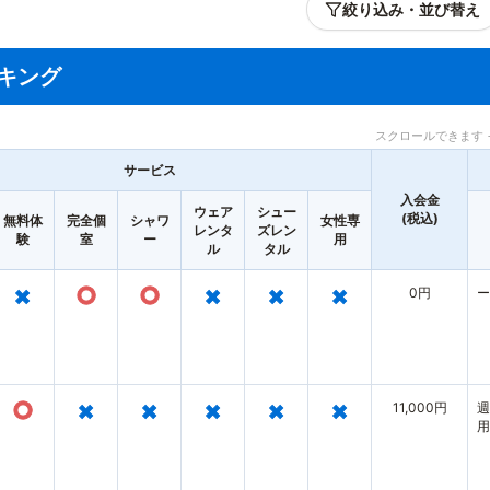
絞り込み・並び替え
キング
スクロールできます 
サービス
入会金
ウェア
シュー
(税込)
無料体
完全個
シャワ
女性専
レンタ
ズレン
験
室
ー
用
ル
タル
×
○
○
×
×
×
0円
ー
○
×
×
×
×
×
11,000円
週
用