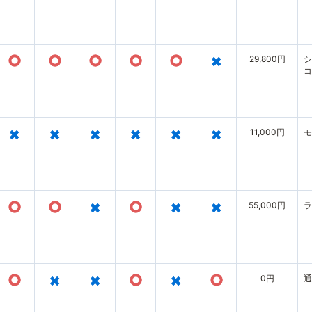
○
○
○
○
○
×
29,800円
シ
コ
×
×
×
×
×
×
11,000円
モ
○
○
×
○
×
×
55,000円
ラ
○
×
×
○
×
○
0円
通