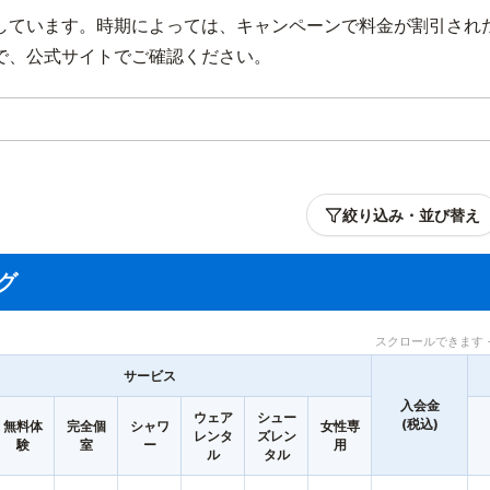
しています。時期によっては、キャンペーンで料金が割引され
で、公式サイトでご確認ください。
絞り込み・並び替え
グ
スクロールできます 
サービス
入会金
ウェア
シュー
(税込)
無料体
完全個
シャワ
女性専
レンタ
ズレン
験
室
ー
用
ル
タル