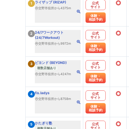
○
ライザップ (RIZAP)
公式
1
サイト
交野市役所から4375m
体験・
相談予約
○
24/7ワークアウト
公式
2
サイト
(24/7Workout)
交野市役所から9972m
体験・
相談予約
○
ビヨンド (BEYOND)
公式
3
サイト
複数店舗あり
交野市役所から4247m
体験・
相談予約
○
fis.ladys
公式
4
サイト
交野市役所から8758m
体験・
相談予約
○
かたぎり塾
公式
5
サイト
複数店舗あり