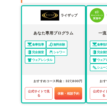
ライザップ
あなた専用プログラム
一流
食事指導
無料体験
食事指
完全個室
シャワー
完全個
ウェアレンタル
ウェア
シュー
おすすめコース料金
327,800円
おす
公式サイトで見
公式サイ
体験・相談予約
る
る