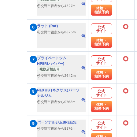
交野市役所から4527m
体験・
相談予約
○
ラット (Rat)
公式
6
サイト
交野市役所から8825m
体験・
相談予約
○
プライベートジム
公式
7
サイト
HPER(ハイパー)
複数店舗あり
体験・
交野市役所から2642m
相談予約
○
NEXUS (ネクサス)パーソ
公式
8
サイト
ナルジム
交野市役所から9768m
体験・
相談予約
○
パーソナルジムBREEZE
公式
9
サイト
交野市役所から8876m
体験・