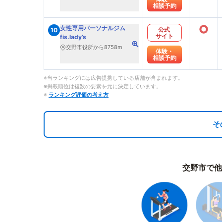
相談予約
○
女性専用パーソナルジム
公式
10
サイト
fis.lady’s
交野市役所から8758m
体験・
相談予約
※当ランキングには広告提携している店舗が含まれます。
※掲載順位は複数の要素を元に決定しています。
※
ランキング評価の考え方
そ
交野市で他