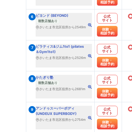
相談予約
ビヨンド (BEYOND)
公式
6
サイト
複数店舗あり
さいたま市北区役所から2549m
体験・
相談予約
ピラティス&ジム1to1 (pilates
公式
7
サイト
＆Gym1to1)
さいたま市北区役所から2526m
体験・
相談予約
かたぎり塾
公式
8
サイト
複数店舗あり
さいたま市北区役所から2681m
体験・
相談予約
アンドゥスーパーボディ
公式
9
サイト
(UNDEUX SUPERBODY)
さいたま市北区役所から2754m
体験・
相談予約