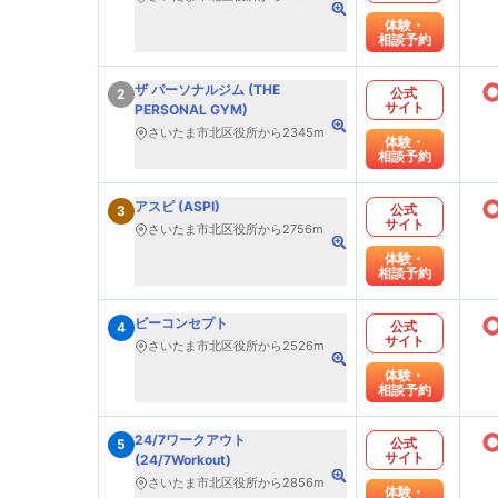
体験・
相談予約
ザ パーソナルジム (THE
公式
2
サイト
PERSONAL GYM)
さいたま市北区役所から2345m
体験・
相談予約
アスピ (ASPI)
公式
3
サイト
さいたま市北区役所から2756m
体験・
相談予約
ビーコンセプト
公式
4
サイト
さいたま市北区役所から2526m
体験・
相談予約
24/7ワークアウト
公式
5
サイト
(24/7Workout)
さいたま市北区役所から2856m
体験・