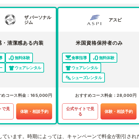
ザ パーソナル
アスピ
ジム
感・清潔感ある内装
米国資格保持者のみ
導
無料体験
食事指導
無料体験
ー
ウェアレンタル
ウェアレンタル
シューズレンタル
すめコース料金
165,000円
おすすめコース料金
28,000円
トで見
公式サイトで見
体験・相談予約
体験・相談予約
る
しています。時期によっては、キャンペーンで料金が割引され