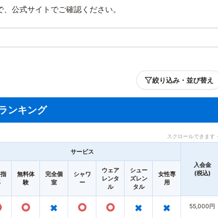
で、公式サイトでご確認ください。
絞り込み・並び替え
ランキング
スクロールできます 
サービス
入会金
ウェア
シュー
(税込)
事指
無料体
完全個
シャワ
女性専
レンタ
ズレン
導
験
室
ー
用
ル
タル
○
○
×
○
○
×
×
55,000円