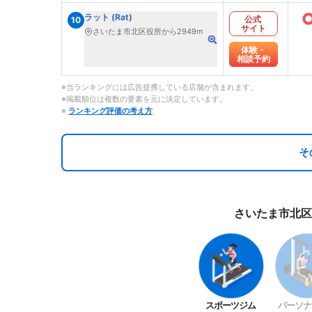
ラット (Rat)
公式
10
サイト
さいたま市北区役所から2949m
体験・
相談予約
※当ランキングには広告提携している店舗が含まれます。
※掲載順位は複数の要素を元に決定しています。
※
ランキング評価の考え方
そ
さいたま市北区
スポーツジム
パーソナ