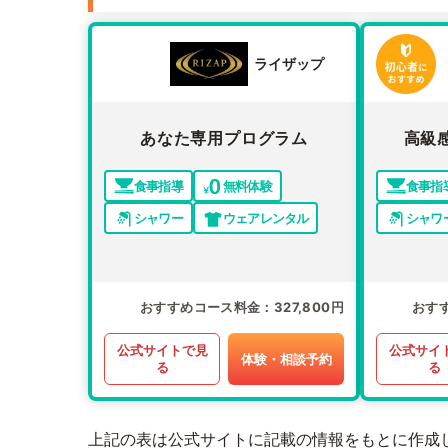
ライザップ
あなた専用プログラム
高級
食事指導
無料体験
食事指
シャワー
ウェアレンタル
シャワ
おすすめコース料金
327,800円
おす
公式サイトで見
公式サイ
体験・相談予約
る
る
上記の表は公式サイトに記載の情報をもとに作成