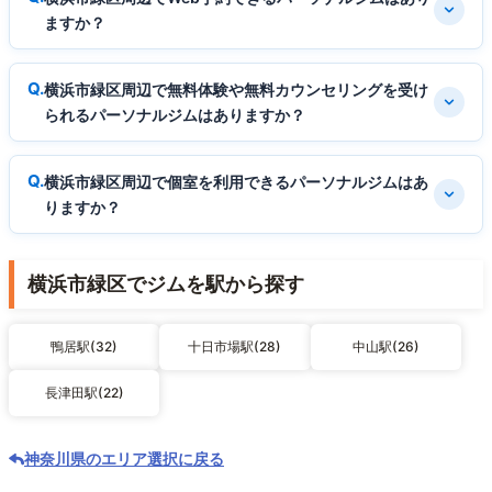
ますか？
横浜市緑区周辺で無料体験や無料カウンセリングを受け
られるパーソナルジムはありますか？
横浜市緑区周辺で個室を利用できるパーソナルジムはあ
りますか？
横浜市緑区でジムを駅から探す
鴨居駅(32)
十日市場駅(28)
中山駅(26)
長津田駅(22)
神奈川県のエリア選択に戻る