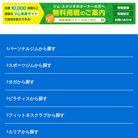
パーソナルジムから探す
スポーツジムから探す
ヨガから探す
ピラティスから探す
フィットネスクラブから探す
エリアから探す