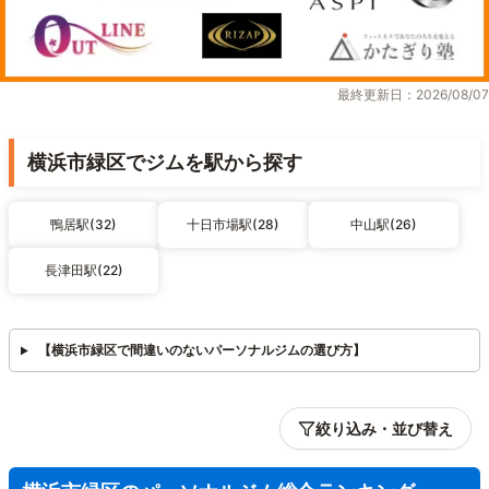
最終更新日：2026/08/07
横浜市緑区でジムを駅から探す
鴨居駅(32)
十日市場駅(28)
中山駅(26)
長津田駅(22)
【横浜市緑区で間違いのないパーソナルジムの選び方】
絞り込み・並び替え