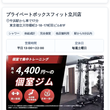
プライベートボックスフィット立川店
牛浜駅から車で17分
東京都立川市曙町2-18-17町田ビルB1F
シャワー
体組成計
完全個室
他店舗利用
駅から5分以内
営業時間
定休日
平日 13:00〜22:00
毎週土曜日