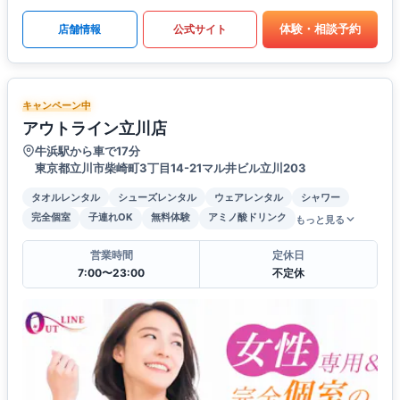
体験・相談予約
店舗情報
公式サイト
キャンペーン中
アウトライン立川店
牛浜駅から車で17分
東京都立川市柴崎町3丁目14-21マル井ビル立川203
タオルレンタル
シューズレンタル
ウェアレンタル
シャワー
完全個室
子連れOK
無料体験
アミノ酸ドリンク
もっと見る
営業時間
定休日
7:00〜23:00
不定休