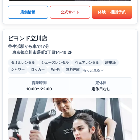
体験・相談予約
店舗情報
公式サイト
ビヨンド立川店
牛浜駅から車で17分
東京都立川市曙町2丁目14-19 2F
タオルレンタル
シューズレンタル
ウェアレンタル
駐車場
シャワー
ロッカー
Wi-Fi
無料体験
もっと見る
営業時間
定休日
10:00〜22:00
定休日なし