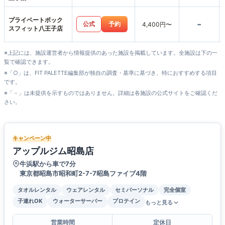
プライベートボック
-
公式
予約
4,400円〜
スフィット八王子店
※上記には、施設運営者から情報提供のあった施設を掲載しています。全施設は下の一
覧で確認できます。
※「○」は、FIT PALETTE編集部が独自の調査・基準に基づき、特におすすめする項目
です。
※「－」は未提供を示すものではありません。詳細は各施設の公式サイトをご確認くだ
さい。
キャンペーン中
アップルジム昭島店
牛浜駅から車で7分
東京都昭島市昭和町2-7-7昭島ファイブ4階
タオルレンタル
ウェアレンタル
セミパーソナル
完全個室
子連れOK
ウォーターサーバー
プロテイン
もっと見る
営業時間
定休日