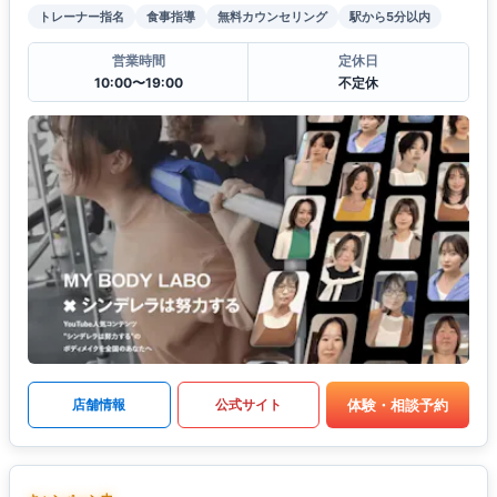
トレーナー指名
食事指導
無料カウンセリング
駅から5分以内
営業時間
定休日
10:00〜19:00
不定休
体験・相談予約
店舗情報
公式サイト