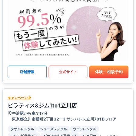
体験・相談予約
店舗情報
公式サイト
キャンペーン中
ピラティス&ジム1to1立川店
牛浜駅から車で17分
東京都立川市曙町2丁目32ー3 サンパレス立川701 Bフロア
タオルレンタル
シューズレンタル
ウェアレンタル
マシンピラティス
パーソナルピラティス
シャワー