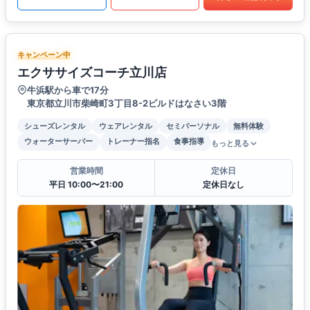
キャンペーン中
エクササイズコーチ立川店
牛浜駅から車で17分
東京都立川市柴崎町3丁目8-2ビルドはなさい3階
シューズレンタル
ウェアレンタル
セミパーソナル
無料体験
ウォーターサーバー
トレーナー指名
食事指導
もっと見る
営業時間
定休日
平日 10:00〜21:00
定休日なし