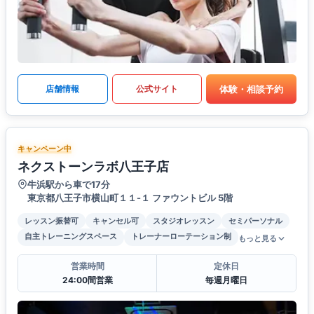
体験・相談予約
店舗情報
公式サイト
キャンペーン中
ネクストーンラボ八王子店
牛浜駅から車で17分
東京都八王子市横山町１１-１ ファウントビル 5階
レッスン振替可
キャンセル可
スタジオレッスン
セミパーソナル
自主トレーニングスペース
トレーナーローテーション制
もっと見る
営業時間
定休日
24:00間営業
毎週月曜日