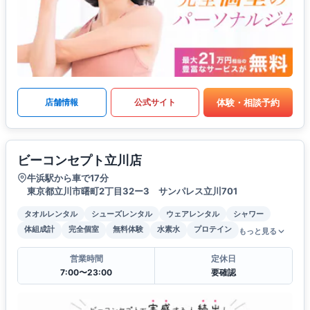
体験・相談予約
店舗情報
公式サイト
ビーコンセプト立川店
牛浜駅から車で17分
東京都立川市曙町2丁目32ー3 サンパレス立川701
タオルレンタル
シューズレンタル
ウェアレンタル
シャワー
体組成計
完全個室
無料体験
水素水
プロテイン
もっと見る
営業時間
定休日
7:00〜23:00
要確認