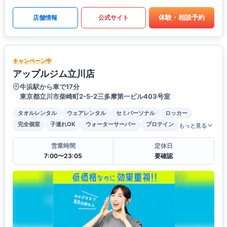
体験・相談予約
店舗情報
公式サイト
キャンペーン中
アップルジム立川店
牛浜駅から車で17分
東京都立川市柴崎町2-5-2三多摩第一ビル403号室
タオルレンタル
ウェアレンタル
セミパーソナル
ロッカー
完全個室
子連れOK
ウォーターサーバー
プロテイン
もっと見る
営業時間
定休日
7:00〜23:05
要確認