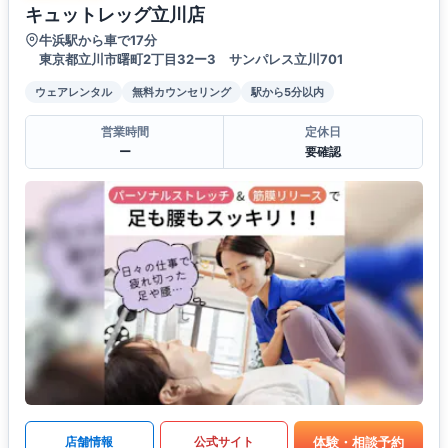
キュットレッグ立川店
牛浜駅から車で17分
東京都立川市曙町2丁目32ー3 サンパレス立川701
ウェアレンタル
無料カウンセリング
駅から5分以内
営業時間
定休日
ー
要確認
体験・相談予約
店舗情報
公式サイト