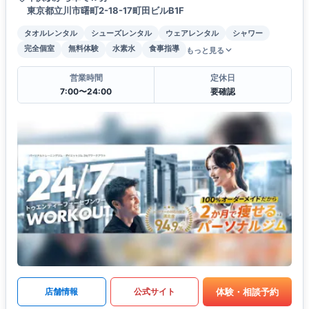
東京都立川市曙町2-18-17町田ビルB1F
タオルレンタル
シューズレンタル
ウェアレンタル
シャワー
完全個室
無料体験
水素水
食事指導
もっと見る
営業時間
定休日
7:00〜24:00
要確認
体験・相談予約
店舗情報
公式サイト