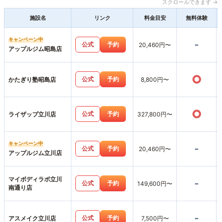
スクロールできます →
施設名
リンク
料金目安
無料体験
キャンペーン中
-
公式
予約
20,460円〜
アップルジム昭島店
○
公式
予約
かたぎり塾昭島店
8,800円〜
○
公式
予約
ライザップ立川店
327,800円〜
キャンペーン中
-
公式
予約
20,460円〜
アップルジム立川店
マイボディラボ立川
-
公式
予約
149,600円〜
南通り店
-
公式
予約
アスメイク立川店
7,500円〜