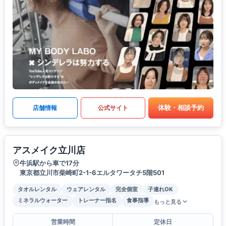
体験・相談予約
店舗情報
公式サイト
アスメイク立川店
牛浜駅から車で17分
東京都立川市柴崎町2-1-6エルタワータチ5階501
タオルレンタル
ウェアレンタル
完全個室
子連れOK
ミネラルウォーター
トレーナー指名
食事指導
もっと見る
営業時間
定休日