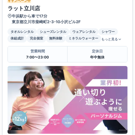
キャンペーン中
ラット立川店
牛浜駅から車で17分
東京都立川市柴崎町2-3-10小沢ビル2F
タオルレンタル
シューズレンタル
ウェアレンタル
シャワー
体組成計
完全個室
無料体験
ミネラルウォーター
もっと見る
営業時間
定休日
7:00〜23:00
年中無休