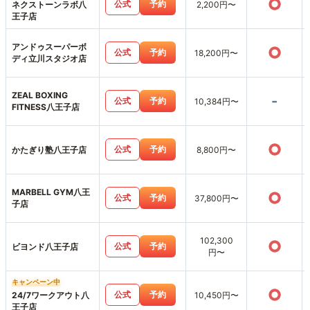
○
公式
予約
ネクストーンラボ八
2,200円〜
王子店
アンドゥスーパーボ
○
公式
予約
18,200円〜
ディ立川スタジオ店
ZEAL BOXING
-
公式
予約
10,384円〜
FITNESS八王子店
○
公式
予約
かたぎり塾八王子店
8,800円〜
MARBELL GYM八王
○
公式
予約
37,800円〜
子店
102,300
○
公式
予約
ビヨンド八王子店
円〜
キャンペーン中
○
公式
予約
24/7ワークアウト八
10,450円〜
王子店