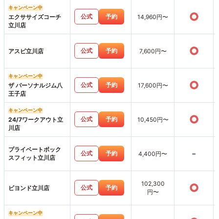
キャンペーン中
○
公式
予約
エクササイズコーチ
14,960円〜
立川店
○
公式
予約
アスピ立川店
7,600円〜
キャンペーン中
○
公式
予約
ザ パーソナルジム八
17,600円〜
王子店
キャンペーン中
○
公式
予約
24/7ワークアウト立
10,450円〜
川店
プライベートボック
-
公式
予約
4,400円〜
スフィット立川店
102,300
○
公式
予約
ビヨンド立川店
円〜
キャンペーン中