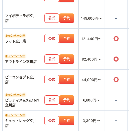
マイボディラボ立川
-
公式
予約
149,600円〜
店
キャンペーン中
○
公式
予約
121,440円〜
ラット立川店
キャンペーン中
○
公式
予約
92,400円〜
アウトライン立川店
ビーコンセプト立川
○
公式
予約
44,000円〜
店
キャンペーン中
-
公式
予約
ピラティス&ジム1to1
6,600円〜
立川店
キャンペーン中
-
公式
予約
キュットレッグ立川
3,300円〜
店