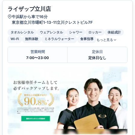
ライザップ立川店
牛浜駅から車で16分
東京都立川市曙町1-13-11立川クレストビル7F
タオルレンタル
ウェアレンタル
シャワー
ロッカー
体組成計
Wi-Fi
無料体験
ミネラルウォーター
食事指導
もっと見る
営業時間
定休日
7:00〜23:00
定休日なし