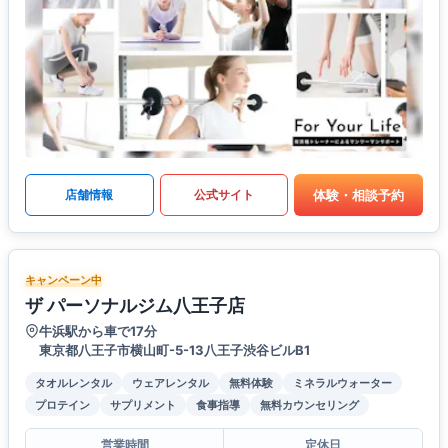
体験・相談予約
店舗情報
公式サイト
キャンペーン中
ザ パーソナルジム八王子店
牛浜駅から車で17分
東京都八王子市横山町-5-13八王子渋谷ビルB1
タオルレンタル
ウェアレンタル
無料体験
ミネラルウォーター
プロテイン
サプリメント
食事指導
無料カウンセリング
営業時間
定休日