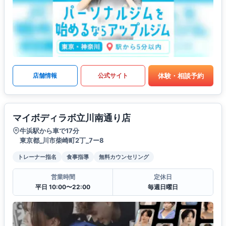
体験・相談予約
店舗情報
公式サイト
マイボディラボ立川南通り店
牛浜駅から車で17分
東京都_川市柴崎町2丁_7ー8
トレーナー指名
食事指導
無料カウンセリング
営業時間
定休日
平日 10:00〜22:00
毎週日曜日